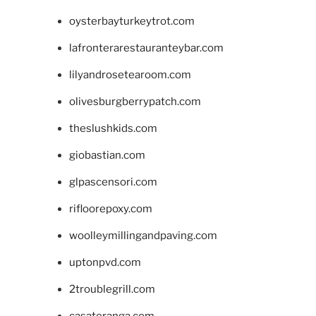
oysterbayturkeytrot.com
lafronterarestauranteybar.com
lilyandrosetearoom.com
olivesburgberrypatch.com
theslushkids.com
giobastian.com
glpascensori.com
rifloorepoxy.com
woolleymillingandpaving.com
uptonpvd.com
2troublegrill.com