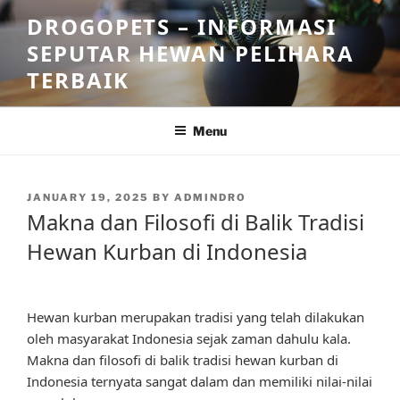
Skip
DROGOPETS – INFORMASI
to
SEPUTAR HEWAN PELIHARA
content
TERBAIK
Menu
POSTED
JANUARY 19, 2025
BY
ADMINDRO
ON
Makna dan Filosofi di Balik Tradisi
Hewan Kurban di Indonesia
Hewan kurban merupakan tradisi yang telah dilakukan
oleh masyarakat Indonesia sejak zaman dahulu kala.
Makna dan filosofi di balik tradisi hewan kurban di
Indonesia ternyata sangat dalam dan memiliki nilai-nilai