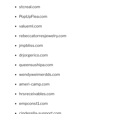
stcreal.com
PopUpFlea.com
valueml.com
rebeccatorresjewelry.com
jmpbliss.com
drjorgerico.com
queensushipa.com
wendyweimerdds.com
ameri-camp.com
hrsreceivables.com
empconst1.com
cinderella-support.com