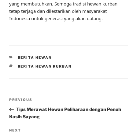
yang membutuhkan. Semoga tradisi hewan kurban
tetap terjaga dan dilestarikan oleh masyarakat
Indonesia untuk generasi yang akan datang.
CATEGORIES
BERITA HEWAN
TAGS
BERITA HEWAN KURBAN
Post
Previous
PREVIOUS
navigation
Post
Tips Merawat Hewan Peliharaan dengan Penuh
Kasih Sayang
Next
NEXT