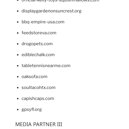
displaygardenonsuncrest.org
bbq-empire-usa.com
feedstoreva.com
drogopets.com
ediblechalk.com
tabletennisnearme.com
oaksofa.com
soultacohtx.com
capishcaps.com
gpsyfl.org
MEDIA PARTNER III