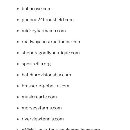
bobacove.com
phoone24brookfield.com
mickeybarmama.com
roadwayconstructioninc.com
shopdragonflyboutique.com
sportszilla.org
batchprovisionsbar.com
brasserie-gobette.com
musicrearte.com
morseysfarms.com
riverviewtennis.com
official-kelly-toys-squishmallows.com