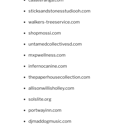
casateranga.com
sticksandstonesstudiooh.com
walkers-treeservice.com
shopmossi.com
untamedcollectivesd.com
mxpwellness.com
infernocanine.com
thepaperhousecollection.com
allisonwillisholley.com
solslite.org
portwayinn.com
djmaddogmusic.com