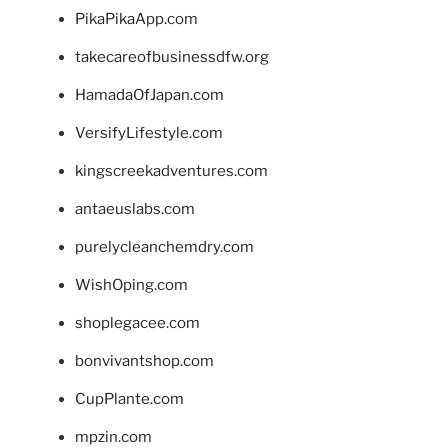
PikaPikaApp.com
takecareofbusinessdfw.org
HamadaOfJapan.com
VersifyLifestyle.com
kingscreekadventures.com
antaeuslabs.com
purelycleanchemdry.com
WishOping.com
shoplegacee.com
bonvivantshop.com
CupPlante.com
mpzin.com