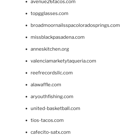
avenue26tacos.com
topgglasses.com
broadmoornailsspacoloradosprings.com
missblackpasadena.com
anneskitchen.org
valenciamarketytaqueria.com
reefrecordsllc.com
alawaffle.com
aryouthfishing.com
united-basketball.com
tios-tacos.com
cafecito-satx.com