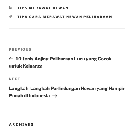
CATEGORIES
TIPS MERAWAT HEWAN
TAGS
TIPS CARA MERAWAT HEWAN PELIHARAAN
Post
Previous
PREVIOUS
navigation
Post
10 Jenis Anjing Peliharaan Lucu yang Cocok
untuk Keluarga
Next
NEXT
Post
Langkah-Langkah Perlindungan Hewan yang Hampir
Punah di Indonesia
ARCHIVES