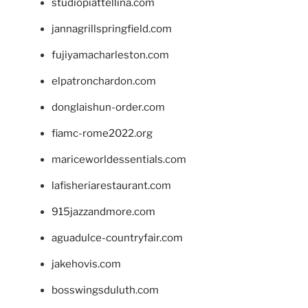
studiopiattellina.com
jannagrillspringfield.com
fujiyamacharleston.com
elpatronchardon.com
donglaishun-order.com
fiamc-rome2022.org
mariceworldessentials.com
lafisheriarestaurant.com
915jazzandmore.com
aguadulce-countryfair.com
jakehovis.com
bosswingsduluth.com