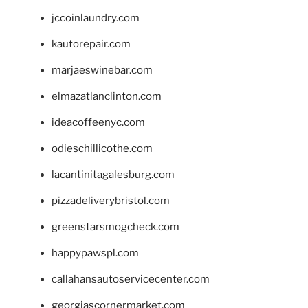
jccoinlaundry.com
kautorepair.com
marjaeswinebar.com
elmazatlanclinton.com
ideacoffeenyc.com
odieschillicothe.com
lacantinitagalesburg.com
pizzadeliverybristol.com
greenstarsmogcheck.com
happypawspl.com
callahansautoservicecenter.com
georgiascornermarket.com