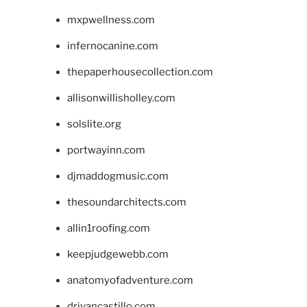
mxpwellness.com
infernocanine.com
thepaperhousecollection.com
allisonwillisholley.com
solslite.org
portwayinn.com
djmaddogmusic.com
thesoundarchitects.com
allin1roofing.com
keepjudgewebb.com
anatomyofadventure.com
drivancastillo.com