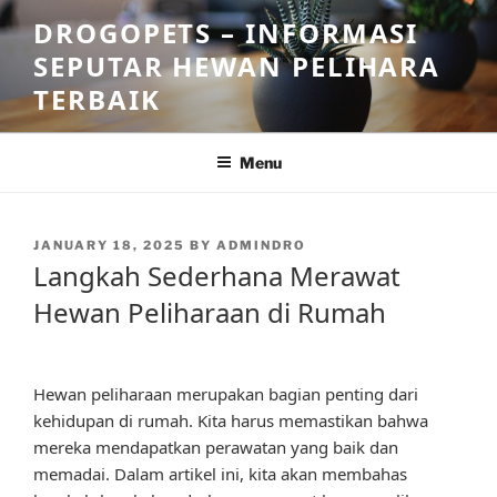
Skip
DROGOPETS – INFORMASI
to
SEPUTAR HEWAN PELIHARA
content
TERBAIK
Menu
POSTED
JANUARY 18, 2025
BY
ADMINDRO
ON
Langkah Sederhana Merawat
Hewan Peliharaan di Rumah
Hewan peliharaan merupakan bagian penting dari
kehidupan di rumah. Kita harus memastikan bahwa
mereka mendapatkan perawatan yang baik dan
memadai. Dalam artikel ini, kita akan membahas