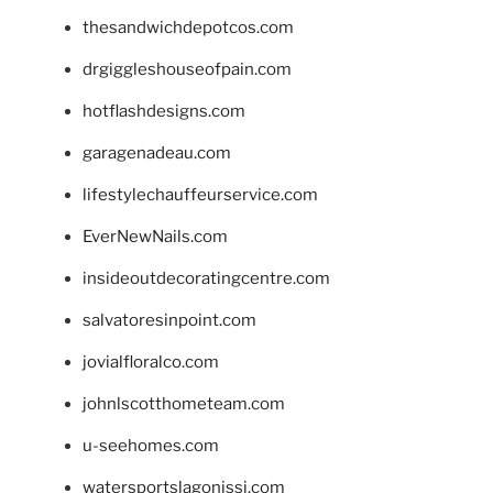
thesandwichdepotcos.com
drgiggleshouseofpain.com
hotflashdesigns.com
garagenadeau.com
lifestylechauffeurservice.com
EverNewNails.com
insideoutdecoratingcentre.com
salvatoresinpoint.com
jovialfloralco.com
johnlscotthometeam.com
u-seehomes.com
watersportslagonissi.com