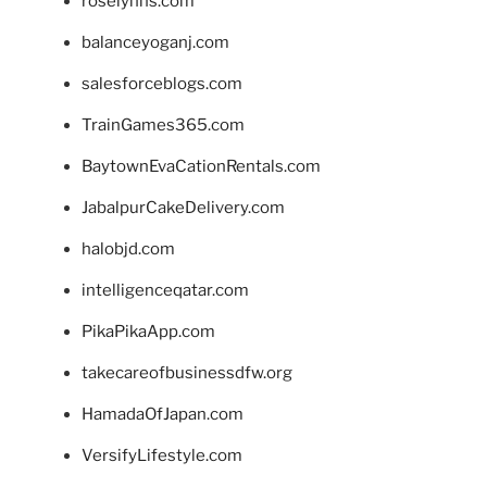
roselynns.com
balanceyoganj.com
salesforceblogs.com
TrainGames365.com
BaytownEvaCationRentals.com
JabalpurCakeDelivery.com
halobjd.com
intelligenceqatar.com
PikaPikaApp.com
takecareofbusinessdfw.org
HamadaOfJapan.com
VersifyLifestyle.com