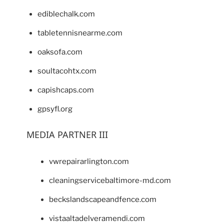
ediblechalk.com
tabletennisnearme.com
oaksofa.com
soultacohtx.com
capishcaps.com
gpsyfl.org
MEDIA PARTNER III
vwrepairarlington.com
cleaningservicebaltimore-md.com
beckslandscapeandfence.com
vistaaltadelveramendi.com