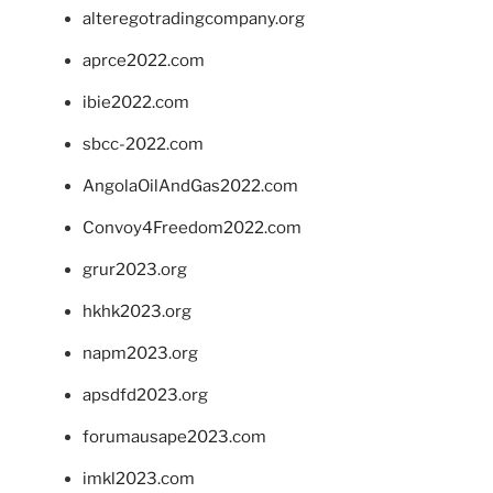
alteregotradingcompany.org
aprce2022.com
ibie2022.com
sbcc-2022.com
AngolaOilAndGas2022.com
Convoy4Freedom2022.com
grur2023.org
hkhk2023.org
napm2023.org
apsdfd2023.org
forumausape2023.com
imkl2023.com