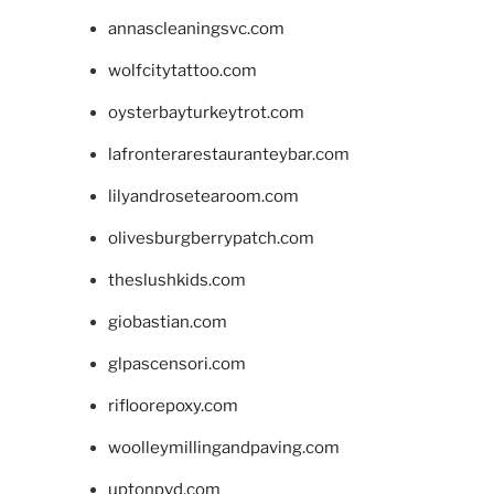
annascleaningsvc.com
wolfcitytattoo.com
oysterbayturkeytrot.com
lafronterarestauranteybar.com
lilyandrosetearoom.com
olivesburgberrypatch.com
theslushkids.com
giobastian.com
glpascensori.com
rifloorepoxy.com
woolleymillingandpaving.com
uptonpvd.com