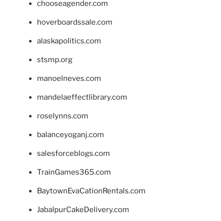
chooseagender.com
hoverboardssale.com
alaskapolitics.com
stsmp.org
manoelneves.com
mandelaeffectlibrary.com
roselynns.com
balanceyoganj.com
salesforceblogs.com
TrainGames365.com
BaytownEvaCationRentals.com
JabalpurCakeDelivery.com