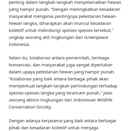
penting dalam langkah-langkah menyelamatkan hewan
yang hampir punah. “Dengan meningkatkan kesadaran
masyarakat mengenai pentingnya pelestarian hewan-
hewan langka, diharapkan akan muncul kesadaran
kolektif untuk melindungi spesies-spesies tersebut,”
ungkap seorang ahli lingkungan dari Greenpeace
Indonesia.
Selain itu, kolaborasi antara pemerintah, lembaga
konservasi, dan masyarakat juga sangat diperlukan
dalam upaya pelestarian hewan yang hampir punah.
“Kolaborasi yang baik antara berbagai pihak akan
memperkuat langkah-langkah perlindungan terhadap
spesies-spesies langka yang terancam punah,” jelas
seorang aktivis lingkungan dari Indonesian Wildlife
Conservation Society.
Dengan adanya kerjasama yang baik antara berbagai
pihak dan kesadaran kolektif untuk menjaga