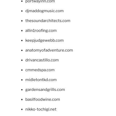
portwayinn.com
djmaddogmusic.com
thesoundarchitects.com
allin1roofing.com
keepjudgewebb.com
anatomyofadventure.com
drivancastillo.com
cmmedspa.com
midletontkd.com
gardensandgrills.com
basilfoodwine.com
nikko-tochigi.net