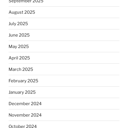
September 2025
August 2025
July 2025
June 2025
May 2025
April 2025
March 2025
February 2025
January 2025
December 2024
November 2024
October 2024