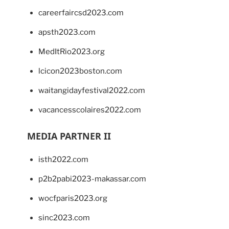
careerfaircsd2023.com
apsth2023.com
MedItRio2023.org
lcicon2023boston.com
waitangidayfestival2022.com
vacancesscolaires2022.com
MEDIA PARTNER II
isth2022.com
p2b2pabi2023-makassar.com
wocfparis2023.org
sinc2023.com