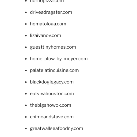
hornopizza.com
driveadragster.com
hematologa.com
lizaivanov.com
guesttinyhomes.com
home-plow-by-meyer.com
palatelatincuisine.com
blackdoglegacy.com
eatvivahouston.com
thebigshowok.com
chimeandstave.com
greatwallseafoodny.com