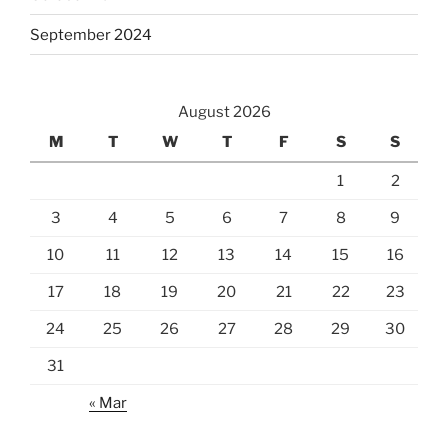
September 2024
August 2026
M
T
W
T
F
S
S
1
2
3
4
5
6
7
8
9
10
11
12
13
14
15
16
17
18
19
20
21
22
23
24
25
26
27
28
29
30
31
« Mar