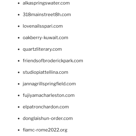
alkaspringswater.com
318mainstreet8h.com
lovenailsspari.com
oakberry-kuwait.com
quartzliterary.com
friendsofbroderickpark.com
studiopiattellina.com
jannagrillspringfield.com
fujiyamacharleston.com
elpatronchardon.com
donglaishun-order.com
fiamc-rome2022.org