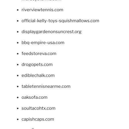
riverviewtennis.com
official-kelly-toys-squishmallows.com
displaygardenonsuncrest.org
bbq-empire-usa.com
feedstoreva.com
drogopets.com
ediblechalk.com
tabletennisnearme.com
oaksofa.com
soultacohtx.com
capishcaps.com