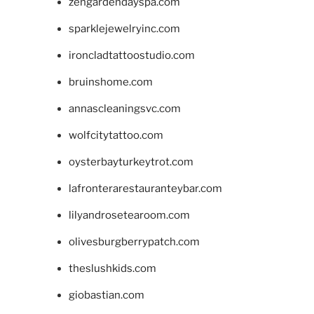
zengardendayspa.com
sparklejewelryinc.com
ironcladtattoostudio.com
bruinshome.com
annascleaningsvc.com
wolfcitytattoo.com
oysterbayturkeytrot.com
lafronterarestauranteybar.com
lilyandrosetearoom.com
olivesburgberrypatch.com
theslushkids.com
giobastian.com