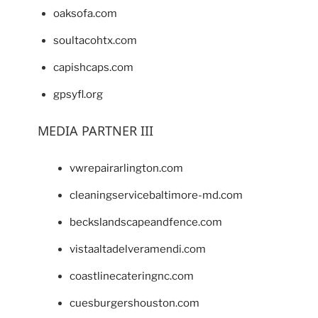
oaksofa.com
soultacohtx.com
capishcaps.com
gpsyfl.org
MEDIA PARTNER III
vwrepairarlington.com
cleaningservicebaltimore-md.com
beckslandscapeandfence.com
vistaaltadelveramendi.com
coastlinecateringnc.com
cuesburgershouston.com