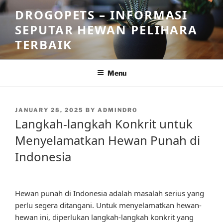
Skip
DROGOPETS – INFORMASI
to
SEPUTAR HEWAN PELIHARA
content
TERBAIK
Menu
POSTED
JANUARY 28, 2025
BY
ADMINDRO
ON
Langkah-langkah Konkrit untuk
Menyelamatkan Hewan Punah di
Indonesia
Hewan punah di Indonesia adalah masalah serius yang
perlu segera ditangani. Untuk menyelamatkan hewan-
hewan ini, diperlukan langkah-langkah konkrit yang