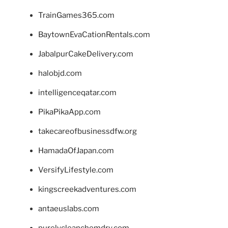
TrainGames365.com
BaytownEvaCationRentals.com
JabalpurCakeDelivery.com
halobjd.com
intelligenceqatar.com
PikaPikaApp.com
takecareofbusinessdfw.org
HamadaOfJapan.com
VersifyLifestyle.com
kingscreekadventures.com
antaeuslabs.com
purelycleanchemdry.com