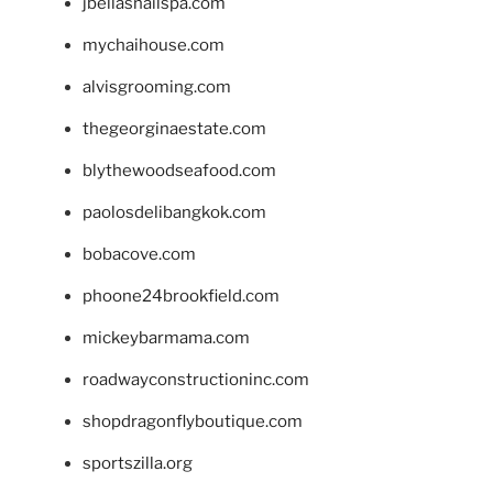
jbellasnailspa.com
mychaihouse.com
alvisgrooming.com
thegeorginaestate.com
blythewoodseafood.com
paolosdelibangkok.com
bobacove.com
phoone24brookfield.com
mickeybarmama.com
roadwayconstructioninc.com
shopdragonflyboutique.com
sportszilla.org