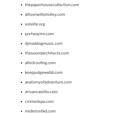
thepaperhousecollection.com
allisonwillisholley.com
solslite.org
portwayinn.com
djmaddogmusic.com
thesoundarchitects.com
allin1roofing.com
keepjudgewebb.com
anatomyofadventure.com
drivancastillo.com
cmmedspa.com
midletontkd.com