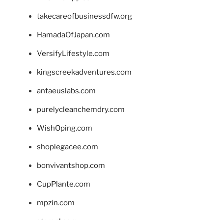
takecareofbusinessdfw.org
HamadaOfJapan.com
VersifyLifestyle.com
kingscreekadventures.com
antaeuslabs.com
purelycleanchemdry.com
WishOping.com
shoplegacee.com
bonvivantshop.com
CupPlante.com
mpzin.com