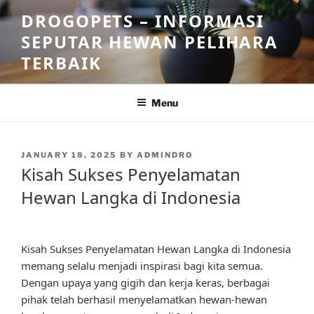
Skip
DROGOPETS – INFORMASI
to
SEPUTAR HEWAN PELIHARA
content
TERBAIK
Menu
POSTED
JANUARY 18, 2025
BY
ADMINDRO
ON
Kisah Sukses Penyelamatan
Hewan Langka di Indonesia
Kisah Sukses Penyelamatan Hewan Langka di Indonesia
memang selalu menjadi inspirasi bagi kita semua.
Dengan upaya yang gigih dan kerja keras, berbagai
pihak telah berhasil menyelamatkan hewan-hewan