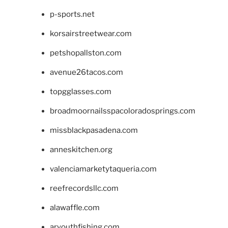
p-sports.net
korsairstreetwear.com
petshopallston.com
avenue26tacos.com
topgglasses.com
broadmoornailsspacoloradosprings.com
missblackpasadena.com
anneskitchen.org
valenciamarketytaqueria.com
reefrecordsllc.com
alawaffle.com
aryouthfishing.com