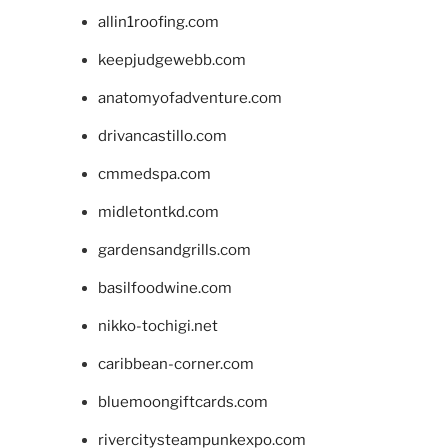
allin1roofing.com
keepjudgewebb.com
anatomyofadventure.com
drivancastillo.com
cmmedspa.com
midletontkd.com
gardensandgrills.com
basilfoodwine.com
nikko-tochigi.net
caribbean-corner.com
bluemoongiftcards.com
rivercitysteampunkexpo.com