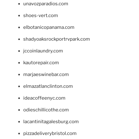
unavozparadios.com
shoes-vert.com
elbotanicopanama.com
shadyoaksrockportrvpark.com
jccoinlaundry.com
kautorepair.com
marjaeswinebar.com
elmazatlanclinton.com
ideacoffeenyc.com
odieschillicothe.com
lacantinitagalesburg.com
pizzadeliverybristol.com