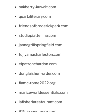
oakberry-kuwait.com
quartzliterary.com
friendsofbroderickpark.com
studiopiattellina.com
jannagrillspringfield.com
fujiyamacharleston.com
elpatronchardon.com
donglaishun-order.com
fiamc-rome2022.org
mariceworldessentials.com
lafisheriarestaurant.com
915jazzandmore.com