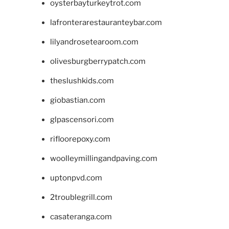
oysterbayturkeytrot.com
lafronterarestauranteybar.com
lilyandrosetearoom.com
olivesburgberrypatch.com
theslushkids.com
giobastian.com
glpascensori.com
rifloorepoxy.com
woolleymillingandpaving.com
uptonpvd.com
2troublegrill.com
casateranga.com