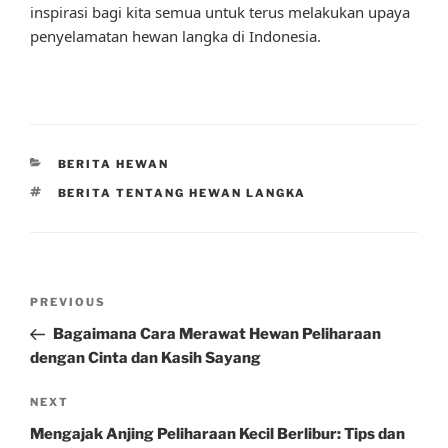
inspirasi bagi kita semua untuk terus melakukan upaya
penyelamatan hewan langka di Indonesia.
CATEGORIES
BERITA HEWAN
TAGS
BERITA TENTANG HEWAN LANGKA
Post
Previous
PREVIOUS
navigation
Post
Bagaimana Cara Merawat Hewan Peliharaan
dengan Cinta dan Kasih Sayang
Next
NEXT
Post
Mengajak Anjing Peliharaan Kecil Berlibur: Tips dan