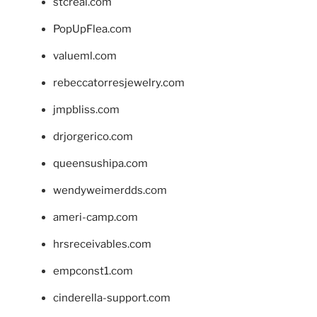
stcreal.com
PopUpFlea.com
valueml.com
rebeccatorresjewelry.com
jmpbliss.com
drjorgerico.com
queensushipa.com
wendyweimerdds.com
ameri-camp.com
hrsreceivables.com
empconst1.com
cinderella-support.com