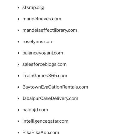
stsmp.org
manoelneves.com
mandelaeffectlibrary.com
roselynns.com
balanceyoganj.com
salesforceblogs.com
TrainGames365.com
BaytownEvaCationRentals.com
JabalpurCakeDelivery.com
halobjd.com
intelligenceqatar.com
PikaPikaApp.com