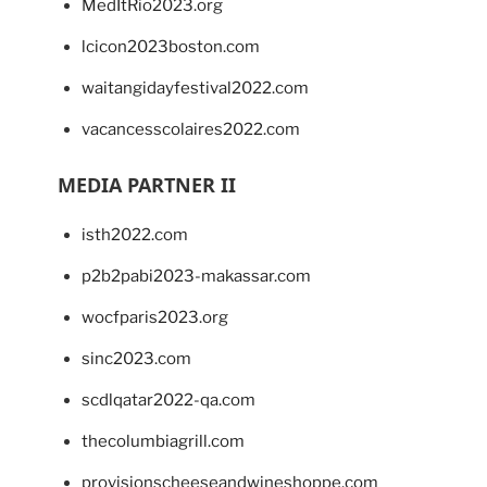
MedItRio2023.org
lcicon2023boston.com
waitangidayfestival2022.com
vacancesscolaires2022.com
MEDIA PARTNER II
isth2022.com
p2b2pabi2023-makassar.com
wocfparis2023.org
sinc2023.com
scdlqatar2022-qa.com
thecolumbiagrill.com
provisionscheeseandwineshoppe.com