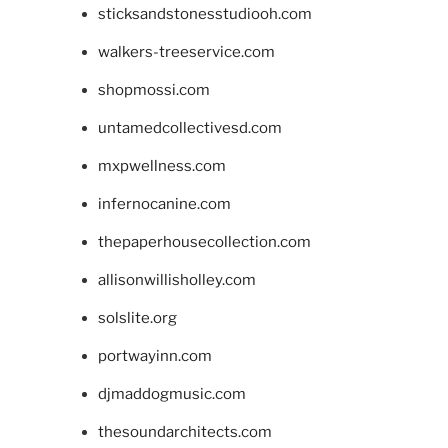
sticksandstonesstudiooh.com
walkers-treeservice.com
shopmossi.com
untamedcollectivesd.com
mxpwellness.com
infernocanine.com
thepaperhousecollection.com
allisonwillisholley.com
solslite.org
portwayinn.com
djmaddogmusic.com
thesoundarchitects.com