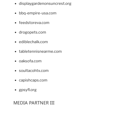
displaygardenonsuncrest.org
bbq-empire-usa.com
feedstoreva.com
drogopets.com
ediblechalk.com
tabletennisnearme.com
oaksofa.com
soultacohtx.com
capishcaps.com
gpsyfl.org
MEDIA PARTNER III