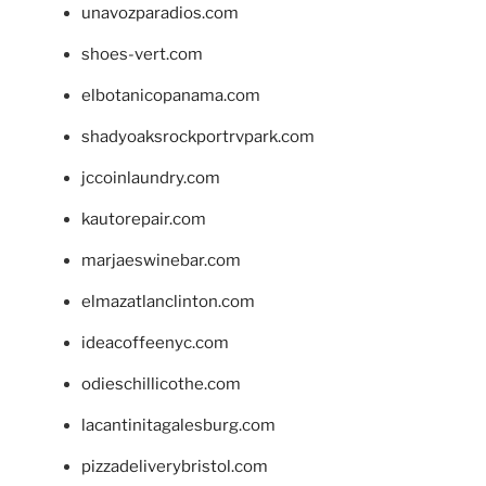
unavozparadios.com
shoes-vert.com
elbotanicopanama.com
shadyoaksrockportrvpark.com
jccoinlaundry.com
kautorepair.com
marjaeswinebar.com
elmazatlanclinton.com
ideacoffeenyc.com
odieschillicothe.com
lacantinitagalesburg.com
pizzadeliverybristol.com