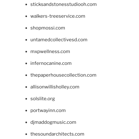
sticksandstonesstudiooh.com
walkers-treeservice.com
shopmossi.com
untamedcollectivesd.com
mxpwellness.com
infernocanine.com
thepaperhousecollection.com
allisonwillisholley.com
solslite.org
portwayinn.com
djmaddogmusic.com
thesoundarchitects.com