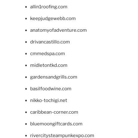
allin1roofing.com
keepjudgewebb.com
anatomyofadventure.com
drivancastillo.com
cmmedspa.com
midletontkd.com
gardensandgrills.com
basilfoodwine.com
nikko-tochigi.net
caribbean-corner.com
bluemoongiftcards.com
rivercitysteampunkexpo.com