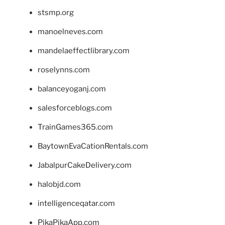
stsmp.org
manoelneves.com
mandelaeffectlibrary.com
roselynns.com
balanceyoganj.com
salesforceblogs.com
TrainGames365.com
BaytownEvaCationRentals.com
JabalpurCakeDelivery.com
halobjd.com
intelligenceqatar.com
PikaPikaApp.com