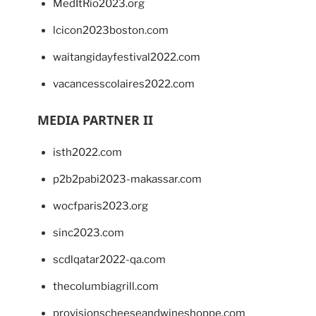
MedItRio2023.org
lcicon2023boston.com
waitangidayfestival2022.com
vacancesscolaires2022.com
MEDIA PARTNER II
isth2022.com
p2b2pabi2023-makassar.com
wocfparis2023.org
sinc2023.com
scdlqatar2022-qa.com
thecolumbiagrill.com
provisionscheeseandwineshoppe.com