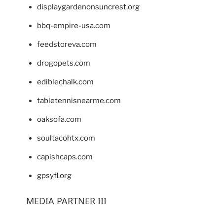
displaygardenonsuncrest.org
bbq-empire-usa.com
feedstoreva.com
drogopets.com
ediblechalk.com
tabletennisnearme.com
oaksofa.com
soultacohtx.com
capishcaps.com
gpsyfl.org
MEDIA PARTNER III