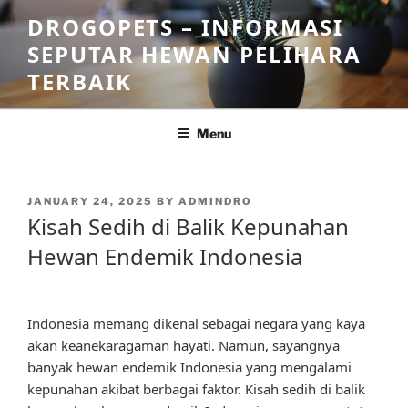
Skip
DROGOPETS – INFORMASI
to
SEPUTAR HEWAN PELIHARA
content
TERBAIK
Menu
POSTED
JANUARY 24, 2025
BY
ADMINDRO
ON
Kisah Sedih di Balik Kepunahan
Hewan Endemik Indonesia
Indonesia memang dikenal sebagai negara yang kaya
akan keanekaragaman hayati. Namun, sayangnya
banyak hewan endemik Indonesia yang mengalami
kepunahan akibat berbagai faktor. Kisah sedih di balik