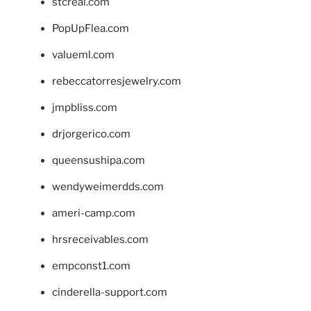
stcreal.com
PopUpFlea.com
valueml.com
rebeccatorresjewelry.com
jmpbliss.com
drjorgerico.com
queensushipa.com
wendyweimerdds.com
ameri-camp.com
hrsreceivables.com
empconst1.com
cinderella-support.com