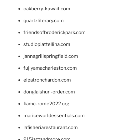
oakberry-kuwait.com
quartzliterary.com
friendsofbroderickpark.com
studiopiattellina.com
jannagrillspringfield.com
fujiyamacharleston.com
elpatronchardon.com
donglaishun-order.com
fiamc-rome2022.org
mariceworldessentials.com
lafisheriarestaurant.com
915jazzandmore.com