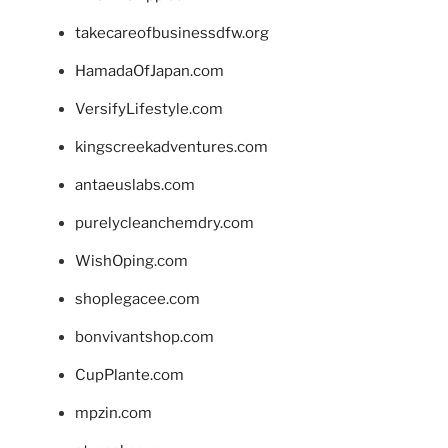
takecareofbusinessdfw.org
HamadaOfJapan.com
VersifyLifestyle.com
kingscreekadventures.com
antaeuslabs.com
purelycleanchemdry.com
WishOping.com
shoplegacee.com
bonvivantshop.com
CupPlante.com
mpzin.com