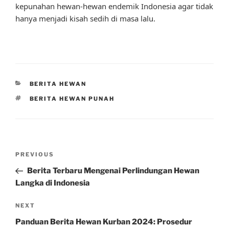
kepunahan hewan-hewan endemik Indonesia agar tidak
hanya menjadi kisah sedih di masa lalu.
CATEGORIES
BERITA HEWAN
TAGS
BERITA HEWAN PUNAH
Post
Previous
PREVIOUS
navigation
Post
Berita Terbaru Mengenai Perlindungan Hewan
Langka di Indonesia
Next
NEXT
Post
Panduan Berita Hewan Kurban 2024: Prosedur