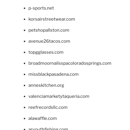
p-sports.net
korsairstreetwear.com
petshopallston.com
avenue26tacos.com
topgglasses.com
broadmoornailsspacoloradosprings.com
missblackpasadena.com
anneskitchen.org
valenciamarketytaqueria.com
reefrecordsllc.com
alawaffle.com
aryouthfishing.com