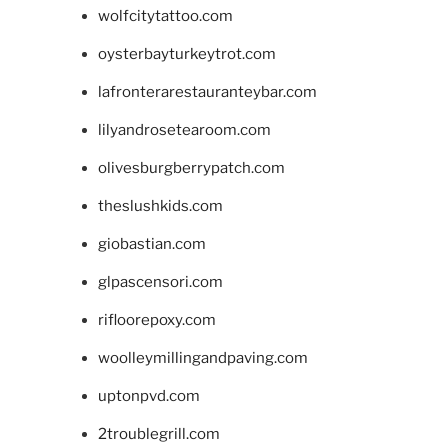
wolfcitytattoo.com
oysterbayturkeytrot.com
lafronterarestauranteybar.com
lilyandrosetearoom.com
olivesburgberrypatch.com
theslushkids.com
giobastian.com
glpascensori.com
rifloorepoxy.com
woolleymillingandpaving.com
uptonpvd.com
2troublegrill.com