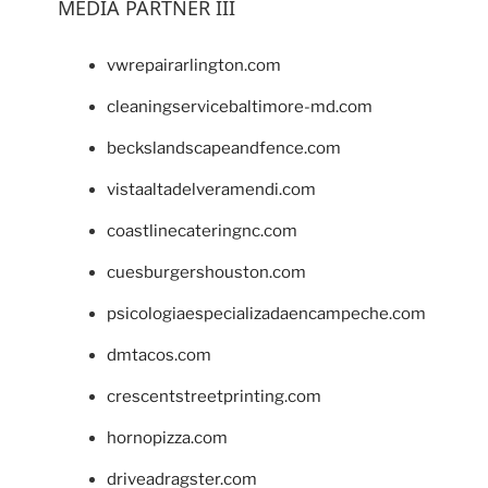
MEDIA PARTNER III
vwrepairarlington.com
cleaningservicebaltimore-md.com
beckslandscapeandfence.com
vistaaltadelveramendi.com
coastlinecateringnc.com
cuesburgershouston.com
psicologiaespecializadaencampeche.com
dmtacos.com
crescentstreetprinting.com
hornopizza.com
driveadragster.com