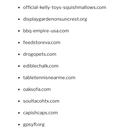
official-kelly-toys-squishmallows.com
displaygardenonsuncrest.org
bbq-empire-usa.com
feedstoreva.com
drogopets.com
ediblechalk.com
tabletennisnearme.com
oaksofa.com
soultacohtx.com
capishcaps.com
gpsyfl.org