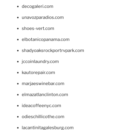
decogaleri.com
unavozparadios.com
shoes-vert.com
elbotanicopanama.com
shadyoaksrockportrvpark.com
jccoinlaundry.com
kautorepair.com
marjaeswinebar.com
elmazatlanclinton.com
ideacoffeenyc.com
odieschillicothe.com
lacantinitagalesburg.com