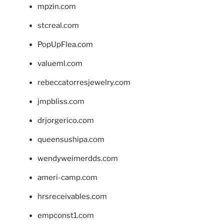
mpzin.com
stcreal.com
PopUpFlea.com
valueml.com
rebeccatorresjewelry.com
jmpbliss.com
drjorgerico.com
queensushipa.com
wendyweimerdds.com
ameri-camp.com
hrsreceivables.com
empconst1.com