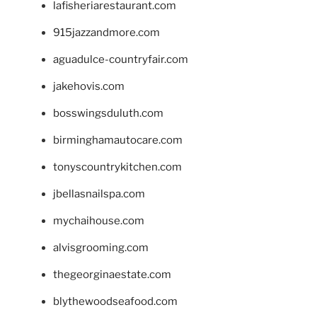
lafisheriarestaurant.com
915jazzandmore.com
aguadulce-countryfair.com
jakehovis.com
bosswingsduluth.com
birminghamautocare.com
tonyscountrykitchen.com
jbellasnailspa.com
mychaihouse.com
alvisgrooming.com
thegeorginaestate.com
blythewoodseafood.com