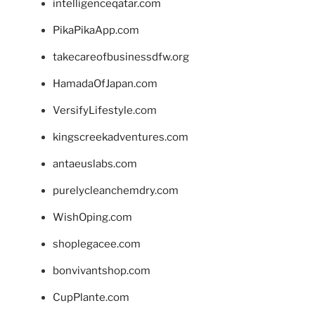
intelligenceqatar.com
PikaPikaApp.com
takecareofbusinessdfw.org
HamadaOfJapan.com
VersifyLifestyle.com
kingscreekadventures.com
antaeuslabs.com
purelycleanchemdry.com
WishOping.com
shoplegacee.com
bonvivantshop.com
CupPlante.com