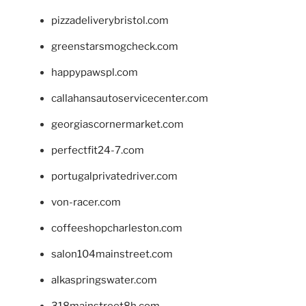
pizzadeliverybristol.com
greenstarsmogcheck.com
happypawspl.com
callahansautoservicecenter.com
georgiascornermarket.com
perfectfit24-7.com
portugalprivatedriver.com
von-racer.com
coffeeshopcharleston.com
salon104mainstreet.com
alkaspringswater.com
318mainstreet8h.com