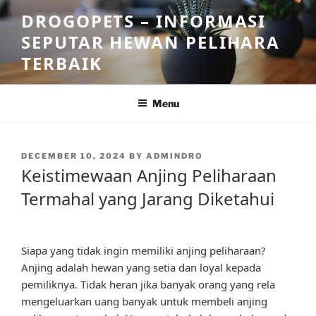
Skip
DROGOPETS – INFORMASI
to
SEPUTAR HEWAN PELIHARA
content
TERBAIK
Menu
POSTED
DECEMBER 10, 2024
BY
ADMINDRO
ON
Keistimewaan Anjing Peliharaan
Termahal yang Jarang Diketahui
Siapa yang tidak ingin memiliki anjing peliharaan?
Anjing adalah hewan yang setia dan loyal kepada
pemiliknya. Tidak heran jika banyak orang yang rela
mengeluarkan uang banyak untuk membeli anjing