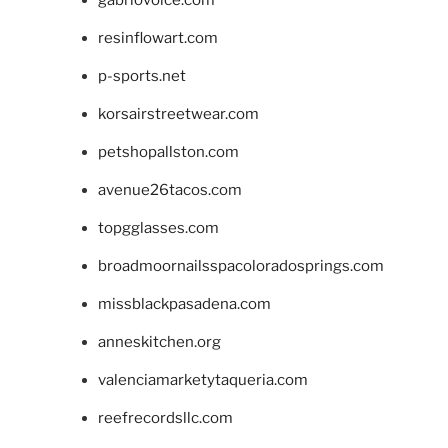
gabriovoice.com
resinflowart.com
p-sports.net
korsairstreetwear.com
petshopallston.com
avenue26tacos.com
topgglasses.com
broadmoornailsspacoloradosprings.com
missblackpasadena.com
anneskitchen.org
valenciamarketytaqueria.com
reefrecordsllc.com