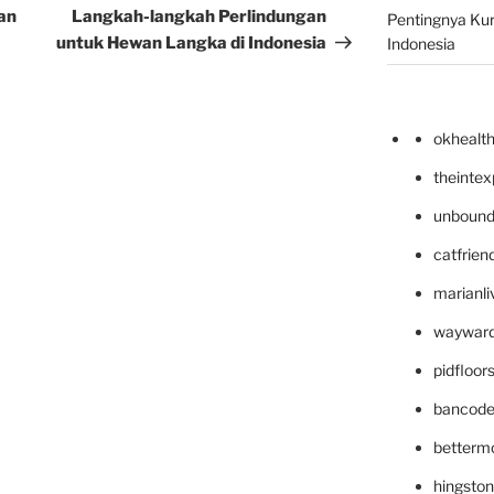
Post
an
Langkah-langkah Perlindungan
Pentingnya Kur
untuk Hewan Langka di Indonesia
Indonesia
okhealt
theinte
unbound
catfrien
marianli
wayward
pidfloo
bancode
betterm
hingsto