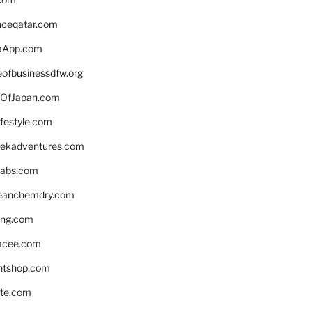
enceqatar.com
aApp.com
eofbusinessdfw.org
OfJapan.com
ifestyle.com
eekadventures.com
labs.com
leanchemdry.com
ing.com
acee.com
ntshop.com
te.com