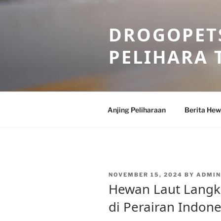
Skip
to
DROGOPETS
content
PELIHARA 
Anjing Peliharaan
Berita He
POSTED
NOVEMBER 15, 2024
BY
ADMI
ON
Hewan Laut Langka
di Perairan Indone