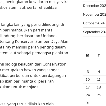
gal, peningkatan kesadaran masyarakat
December 20
osistem laut, serta rehabilitasi
November 20
October 2024
 langka lain yang perlu dilindungi di
n pari manta. Ikan pari manta
September 20
ilindungi berdasarkan Undang-
tentang Konservasi Sumber Daya Alam
ta ray memiliki peran penting dalam
tem laut sebagai pemangsa plankton.
M
T
i biologi kelautan dari Conservation
nta merupakan hewan yang sangat
3
4
akibat perburuan untuk perdagangan
10
11
ap ikan pari manta di perairan
lakukan untuk menjaga
17
18
24
25
31
si yang terus dilakukan oleh