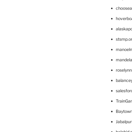
choosea
hoverbo
alaskapo
stsmp.o
manoel
mandelae
roselyn
balance
salesfo
TrainG
Baytown
Jabalpu
halobjd