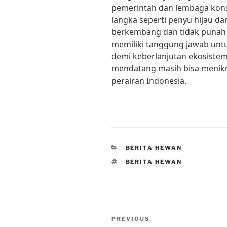
pemerintah dan lembaga kons
langka seperti penyu hijau da
berkembang dan tidak punah d
memiliki tanggung jawab unt
demi keberlanjutan ekosistem
mendatang masih bisa menikm
perairan Indonesia.
CATEGORIES
BERITA HEWAN
TAGS
BERITA HEWAN
Post
Previous
PREVIOUS