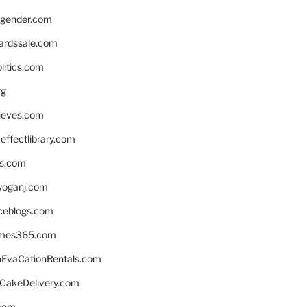
gender.com
ardssale.com
litics.com
rg
neves.com
ffectlibrary.com
ns.com
yoganj.com
rceblogs.com
ames365.com
EvaCationRentals.com
rCakeDelivery.com
.com