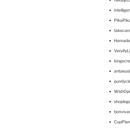
intellig
PikaPik
takecar
Hamada
VersifyL
kingscr
antaeus
purelyc
WishOp
shopleg
bonviva
CupPlan