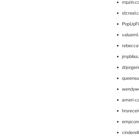
mpzin.c
stcreal.
PopUpFl
valueml
rebecca
jmpblis
drjorger
queensu
wendyw
ameri-
hrsrece
empcon
cinderel