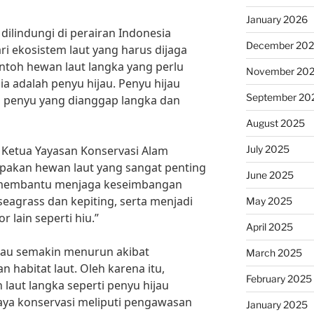
January 2026
dilindungi di perairan Indonesia
December 20
i ekosistem laut yang harus dijaga
ntoh hewan laut langka yang perlu
November 20
ia adalah penyu hijau. Penyu hijau
September 20
s penyu yang dianggap langka dan
August 2025
July 2025
Ketua Yayasan Konservasi Alam
upakan hewan laut yang sangat penting
June 2025
a membantu menjaga keseimbangan
agrass dan kepiting, serta menjadi
May 2025
lain seperti hiu.”
April 2025
ijau semakin menurun akibat
March 2025
 habitat laut. Oleh karena itu,
February 2025
laut langka seperti penyu hijau
aya konservasi meliputi pengawasan
January 2025