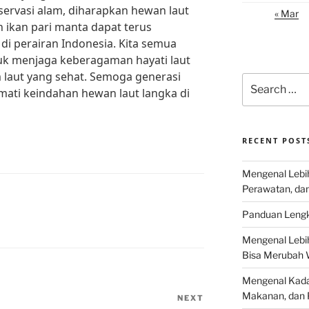
ervasi alam, diharapkan hewan laut
« Mar
n ikan pari manta dapat terus
i perairan Indonesia. Kita semua
uk menjaga keberagaman hayati laut
 laut yang sehat. Semoga generasi
Search
ati keindahan hewan laut langka di
for:
RECENT POST
Mengenal Lebih
Perawatan, da
Panduan Lengk
Mengenal Lebi
Bisa Merubah 
Mengenal Kadal
Makanan, dan 
NEXT
Next