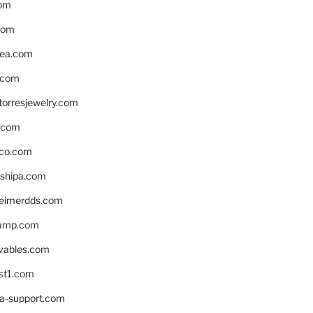
om
com
ea.com
.com
torresjewelry.com
s.com
ico.com
shipa.com
eimerdds.com
camp.com
ivables.com
st1.com
la-support.com