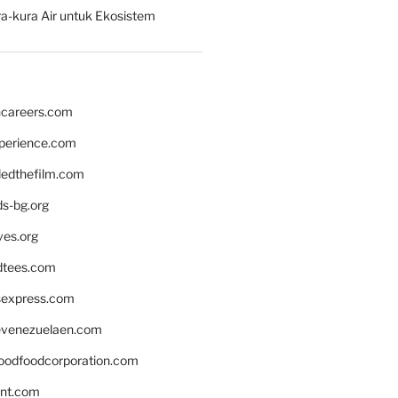
a-kura Air untuk Ekosistem
hcareers.com
xperience.com
edthefilm.com
ds-bg.org
ves.org
tees.com
rsexpress.com
venezuelaen.com
oodfoodcorporation.com
nnt.com