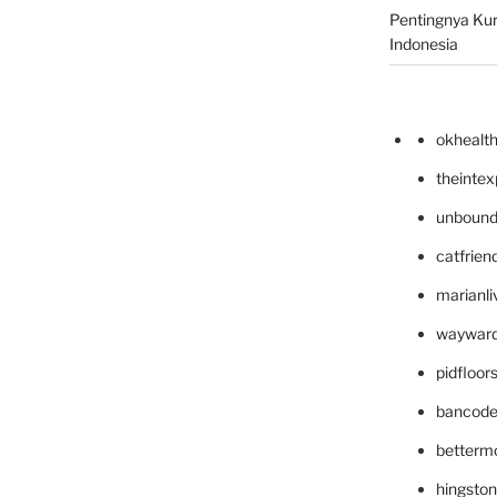
Pentingnya Kur
Indonesia
okhealt
theinte
unbound
catfrien
marianli
wayward
pidfloo
bancode
betterm
hingsto