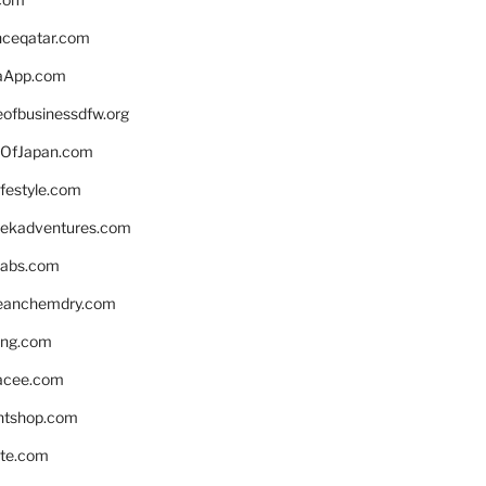
enceqatar.com
aApp.com
eofbusinessdfw.org
OfJapan.com
ifestyle.com
eekadventures.com
labs.com
leanchemdry.com
ing.com
acee.com
ntshop.com
te.com