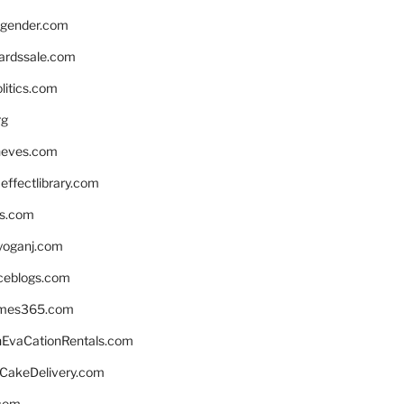
gender.com
ardssale.com
litics.com
rg
neves.com
ffectlibrary.com
ns.com
yoganj.com
rceblogs.com
ames365.com
EvaCationRentals.com
rCakeDelivery.com
.com