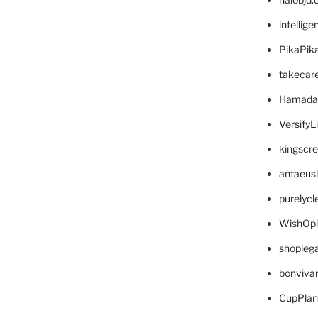
intellig
PikaPik
takecar
Hamada
VersifyL
kingscr
antaeus
purelyc
WishOp
shopleg
bonviva
CupPlan