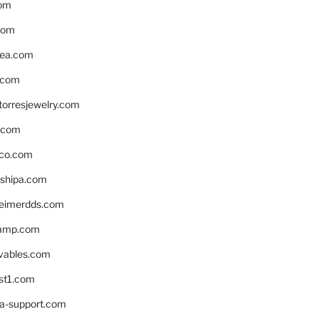
om
com
ea.com
.com
torresjewelry.com
s.com
ico.com
shipa.com
eimerdds.com
camp.com
ivables.com
st1.com
la-support.com