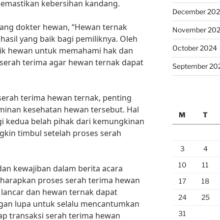
memastikan kebersihan kandang.
December 20
rang dokter hewan, “Hewan ternak
November 20
asil yang baik bagi pemiliknya. Oleh
October 2024
milik hewan untuk memahami hak dan
 serah terima agar hewan ternak dapat
September 20
a serah terima hewan ternak, penting
inan kesehatan hewan tersebut. Hal
M
T
gi kedua belah pihak dari kemungkinan
kin timbul setelah proses serah
3
4
10
11
n kewajiban dalam berita acara
iharapkan proses serah terima hewan
17
18
 lancar dan hewan ternak dapat
24
25
ngan lupa untuk selalu mencantumkan
31
ap transaksi serah terima hewan