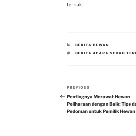
ternak.
CATEGORIES
BERITA HEWAN
TAGS
BERITA ACARA SERAH TE
Post
Previous
PREVIOUS
navigation
Post
Pentingnya Merawat Hewan
Peliharaan dengan Baik: Tips d
Pedoman untuk Pemilik Hewan