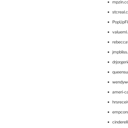
mpzin.c
stcreal.
PopUpFl
valueml
rebecca
jmpblis
drjorger
queensu
wendyw
ameri-
hrsrece
empcon
cinderel