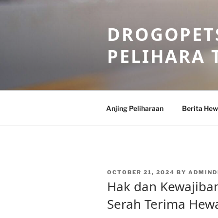
Skip
to
DROGOPETS
content
PELIHARA 
Anjing Peliharaan
Berita He
POSTED
OCTOBER 21, 2024
BY
ADMIND
ON
Hak dan Kewajiban
Serah Terima Hew