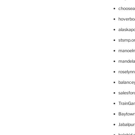
choosea
hoverbo
alaskapo
stsmp.o
manoel
mandelae
roselyn
balance
salesfo
TrainG
Baytown
Jabalpu
halobjd