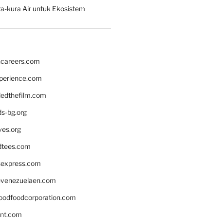
a-kura Air untuk Ekosistem
hcareers.com
xperience.com
edthefilm.com
ds-bg.org
ves.org
tees.com
rsexpress.com
venezuelaen.com
oodfoodcorporation.com
nnt.com