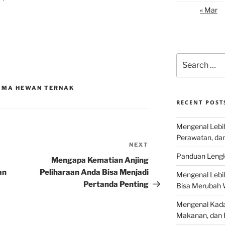
« Mar
Search
for:
RIMA HEWAN TERNAK
RECENT POST
Mengenal Lebih
Perawatan, da
NEXT
Next
Panduan Lengk
Post
Mengapa Kematian Anjing
an
Peliharaan Anda Bisa Menjadi
Mengenal Lebi
Pertanda Penting
Bisa Merubah 
Mengenal Kadal
Makanan, dan 