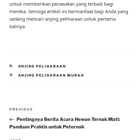
untuk memberikan perawatan yang terbaik bagi
mereka. Semoga artikel ini bermanfaat bagi Anda yang
sedang mencari anjing peliharaan untuk pertama
kalinya.
CATEGORIES
ANJING PELIHARAAN
TAGS
ANJING PELIHARAAN MURAH
Post
Previous
PREVIOUS
navigation
Post
Pentingnya Berita Acara Hewan Ternak Mati:
Panduan Praktis untuk Peternak