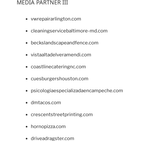
MEDIA PARTNER III
vwrepairarlington.com
cleaningservicebaltimore-md.com
beckslandscapeandfence.com
vistaaltadelveramendi.com
coastlinecateringnc.com
cuesburgershouston.com
psicologiaespecializadaencampeche.com
dmtacos.com
crescentstreetprinting.com
hornopizza.com
driveadragster.com