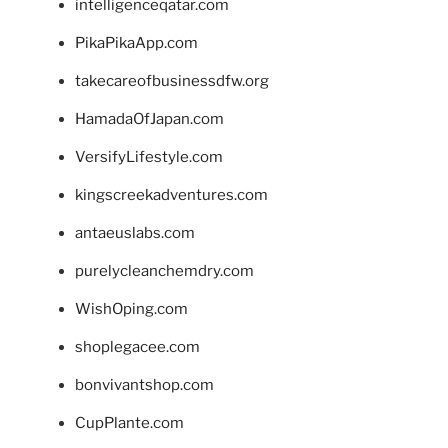
intelligenceqatar.com
PikaPikaApp.com
takecareofbusinessdfw.org
HamadaOfJapan.com
VersifyLifestyle.com
kingscreekadventures.com
antaeuslabs.com
purelycleanchemdry.com
WishOping.com
shoplegacee.com
bonvivantshop.com
CupPlante.com