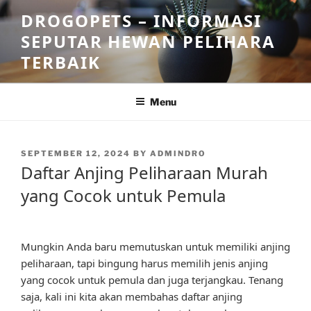
Skip
DROGOPETS – INFORMASI
to
SEPUTAR HEWAN PELIHARA
content
TERBAIK
Menu
POSTED
SEPTEMBER 12, 2024
BY
ADMINDRO
ON
Daftar Anjing Peliharaan Murah
yang Cocok untuk Pemula
Mungkin Anda baru memutuskan untuk memiliki anjing
peliharaan, tapi bingung harus memilih jenis anjing
yang cocok untuk pemula dan juga terjangkau. Tenang
saja, kali ini kita akan membahas daftar anjing