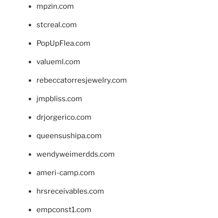
mpzin.com
stcreal.com
PopUpFlea.com
valueml.com
rebeccatorresjewelry.com
jmpbliss.com
drjorgerico.com
queensushipa.com
wendyweimerdds.com
ameri-camp.com
hrsreceivables.com
empconst1.com