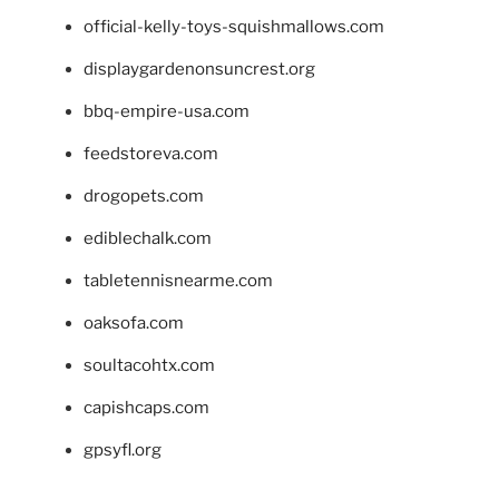
official-kelly-toys-squishmallows.com
displaygardenonsuncrest.org
bbq-empire-usa.com
feedstoreva.com
drogopets.com
ediblechalk.com
tabletennisnearme.com
oaksofa.com
soultacohtx.com
capishcaps.com
gpsyfl.org