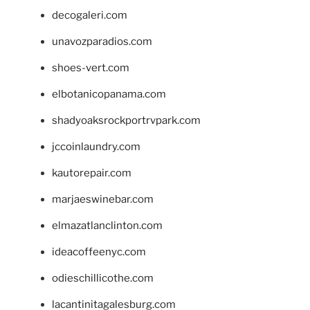
decogaleri.com
unavozparadios.com
shoes-vert.com
elbotanicopanama.com
shadyoaksrockportrvpark.com
jccoinlaundry.com
kautorepair.com
marjaeswinebar.com
elmazatlanclinton.com
ideacoffeenyc.com
odieschillicothe.com
lacantinitagalesburg.com