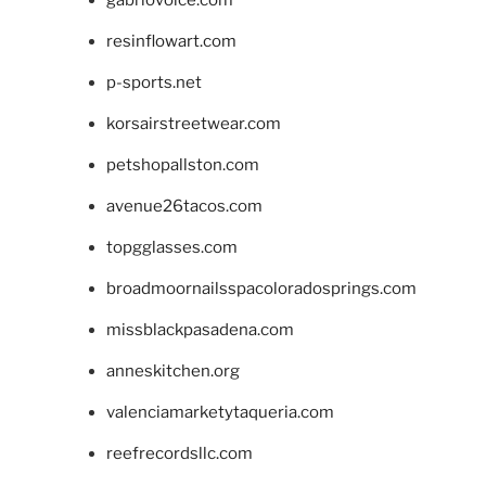
gabriovoice.com
resinflowart.com
p-sports.net
korsairstreetwear.com
petshopallston.com
avenue26tacos.com
topgglasses.com
broadmoornailsspacoloradosprings.com
missblackpasadena.com
anneskitchen.org
valenciamarketytaqueria.com
reefrecordsllc.com