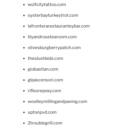
wolfcitytattoo.com
oysterbayturkeytrot.com
lafronterarestauranteybar.com
lilyandrosetearoom.com
olivesburgberrypatch.com
theslushkids.com
giobastian.com
glpascensori.com
rifloorepoxy.com
woolleymillingandpaving.com
uptonpvd.com
2troublegrill.com