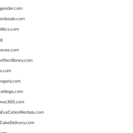
gender.com
ardssale.com
litics.com
rg
neves.com
ffectlibrary.com
ns.com
yoganj.com
rceblogs.com
ames365.com
EvaCationRentals.com
rCakeDelivery.com
.com