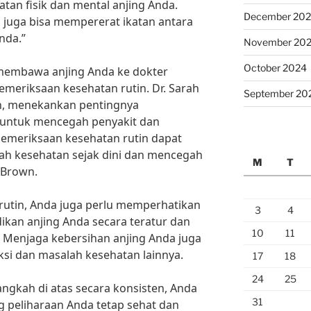
tan fisik dan mental anjing Anda.
December 20
 juga bisa mempererat ikatan antara
nda.”
November 20
October 2024
k membawa anjing Anda ke dokter
emeriksaan kesehatan rutin. Dr. Sarah
September 20
n, menekankan pentingnya
 untuk mencegah penyakit dan
Pemeriksaan kesehatan rutin dapat
h kesehatan sejak dini dan mencegah
M
T
. Brown.
rutin, Anda juga perlu memperhatikan
3
4
ikan anjing Anda secara teratur dan
10
11
. Menjaga kebersihan anjing Anda juga
si dan masalah kesehatan lainnya.
17
18
24
25
gkah di atas secara konsisten, Anda
31
 peliharaan Anda tetap sehat dan