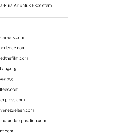
a-kura Air untuk Ekosistem
hcareers.com
xperience.com
edthefilm.com
ds-bg.org
ves.org
tees.com
rsexpress.com
venezuelaen.com
oodfoodcorporation.com
nnt.com