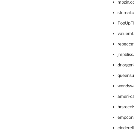
mpzin.c
stcreal.
PopUpFl
valueml
rebecca
jmpblis
drjorger
queensu
wendyw
ameri-
hrsrece
empcon
cinderel