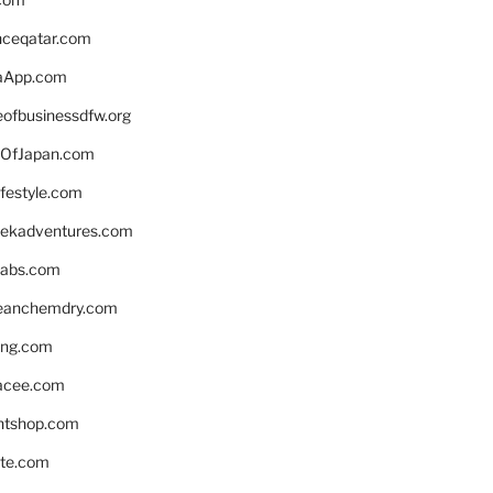
enceqatar.com
aApp.com
eofbusinessdfw.org
OfJapan.com
ifestyle.com
eekadventures.com
labs.com
leanchemdry.com
ing.com
acee.com
ntshop.com
te.com