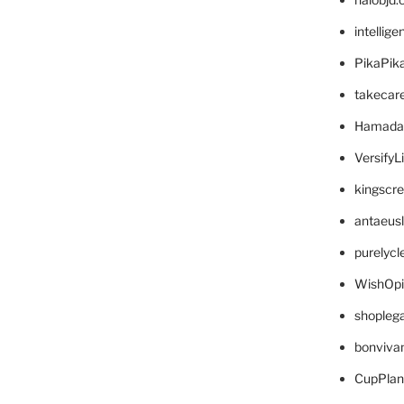
intellig
PikaPik
takecar
Hamada
VersifyL
kingscr
antaeus
purelyc
WishOp
shopleg
bonviva
CupPlan