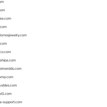
om
com
ea.com
.com
torresjewelry.com
s.com
ico.com
shipa.com
eimerdds.com
camp.com
ivables.com
st1.com
la-support.com