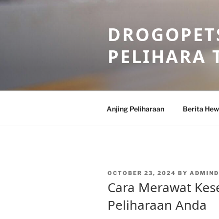
Skip
to
DROGOPETS
content
PELIHARA 
Anjing Peliharaan
Berita He
POSTED
OCTOBER 23, 2024
BY
ADMIN
ON
Cara Merawat Kes
Peliharaan Anda