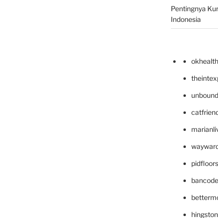
Pentingnya Kur
Indonesia
okhealt
theinte
unbound
catfrien
marianli
wayward
pidfloo
bancode
betterm
hingsto