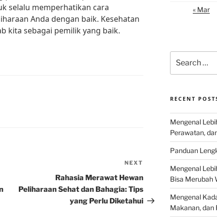
tuk selalu memperhatikan cara
« Mar
liharaan Anda dengan baik. Kesehatan
 kita sebagai pemilik yang baik.
Search
for:
RECENT POST
Mengenal Lebih
Perawatan, da
Panduan Lengk
NEXT
Next
Mengenal Lebi
Post
Rahasia Merawat Hewan
Bisa Merubah 
n
Peliharaan Sehat dan Bahagia: Tips
Mengenal Kadal
yang Perlu Diketahui
Makanan, dan 