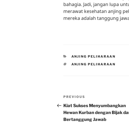
bahagia. Jadi, jangan lupa un
merawat kesehatan anjing pe
mereka adalah tanggung jawab
CATEGORIES
ANJING PELIHARAAN
TAGS
ANJING PELIHARAAN
Post
Previous
PREVIOUS
navigation
Post
Kiat Sukses Menyumbangkan
Hewan Kurban dengan Bijak da
Bertanggung Jawab