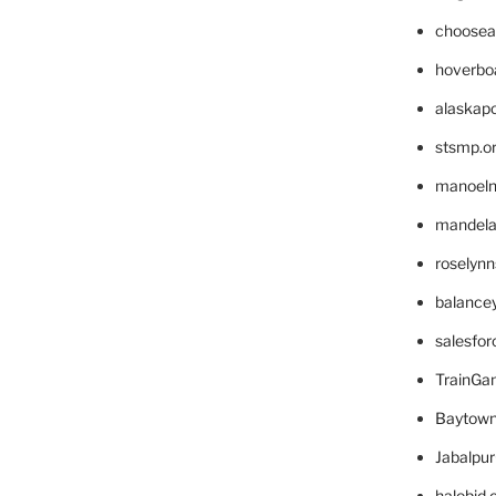
choosea
hoverbo
alaskapo
stsmp.o
manoel
mandelae
roselyn
balance
salesfo
TrainG
Baytown
Jabalpu
halobjd