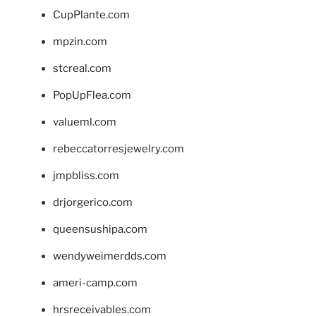
CupPlante.com
mpzin.com
stcreal.com
PopUpFlea.com
valueml.com
rebeccatorresjewelry.com
jmpbliss.com
drjorgerico.com
queensushipa.com
wendyweimerdds.com
ameri-camp.com
hrsreceivables.com