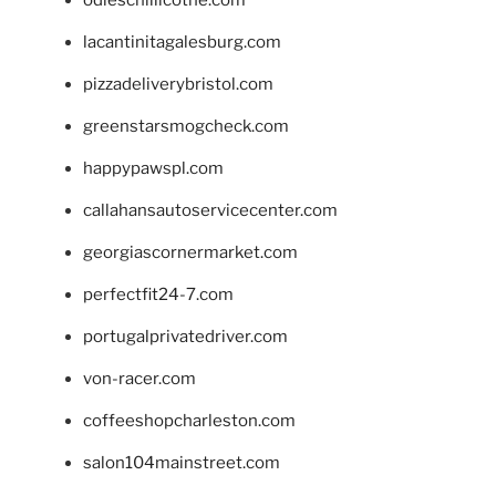
odieschillicothe.com
lacantinitagalesburg.com
pizzadeliverybristol.com
greenstarsmogcheck.com
happypawspl.com
callahansautoservicecenter.com
georgiascornermarket.com
perfectfit24-7.com
portugalprivatedriver.com
von-racer.com
coffeeshopcharleston.com
salon104mainstreet.com