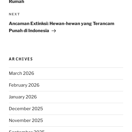
Rumah
Next
NEXT
Post
Ancaman Extinksi: Hewan-hewan yang Terancam
Punah di Indonesia
ARCHIVES
March 2026
February 2026
January 2026
December 2025
November 2025