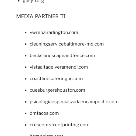
gpsyfl.org
MEDIA PARTNER III
vwrepairarlington.com
cleaningservicebaltimore-md.com
beckslandscapeandfence.com
vistaaltadelveramendi.com
coastlinecateringnc.com
cuesburgershouston.com
psicologiaespecializadaencampeche.com
dmtacos.com
crescentstreetprinting.com