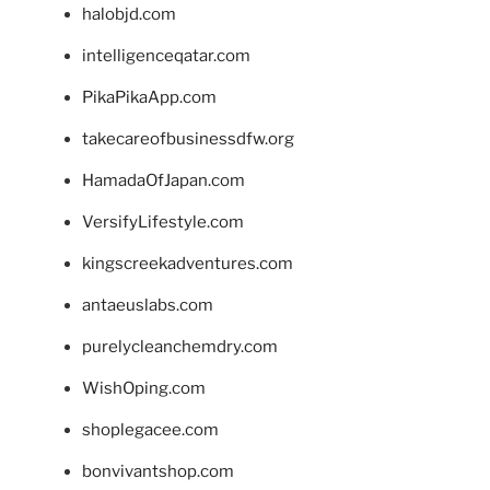
halobjd.com
intelligenceqatar.com
PikaPikaApp.com
takecareofbusinessdfw.org
HamadaOfJapan.com
VersifyLifestyle.com
kingscreekadventures.com
antaeuslabs.com
purelycleanchemdry.com
WishOping.com
shoplegacee.com
bonvivantshop.com