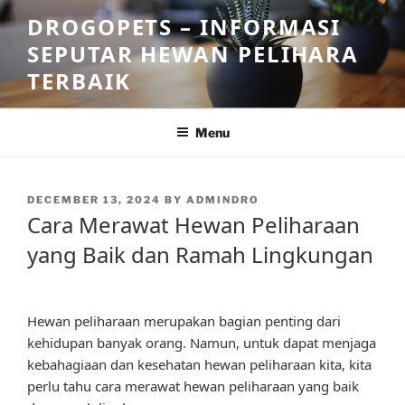
Skip
DROGOPETS – INFORMASI
to
SEPUTAR HEWAN PELIHARA
content
TERBAIK
Menu
POSTED
DECEMBER 13, 2024
BY
ADMINDRO
ON
Cara Merawat Hewan Peliharaan
yang Baik dan Ramah Lingkungan
Hewan peliharaan merupakan bagian penting dari
kehidupan banyak orang. Namun, untuk dapat menjaga
kebahagiaan dan kesehatan hewan peliharaan kita, kita
perlu tahu cara merawat hewan peliharaan yang baik