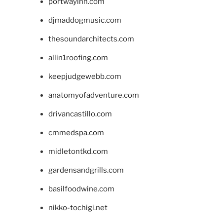
portwayinn.com
djmaddogmusic.com
thesoundarchitects.com
allin1roofing.com
keepjudgewebb.com
anatomyofadventure.com
drivancastillo.com
cmmedspa.com
midletontkd.com
gardensandgrills.com
basilfoodwine.com
nikko-tochigi.net