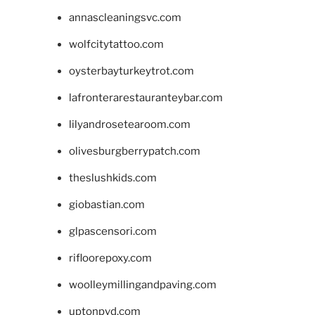
annascleaningsvc.com
wolfcitytattoo.com
oysterbayturkeytrot.com
lafronterarestauranteybar.com
lilyandrosetearoom.com
olivesburgberrypatch.com
theslushkids.com
giobastian.com
glpascensori.com
rifloorepoxy.com
woolleymillingandpaving.com
uptonpvd.com