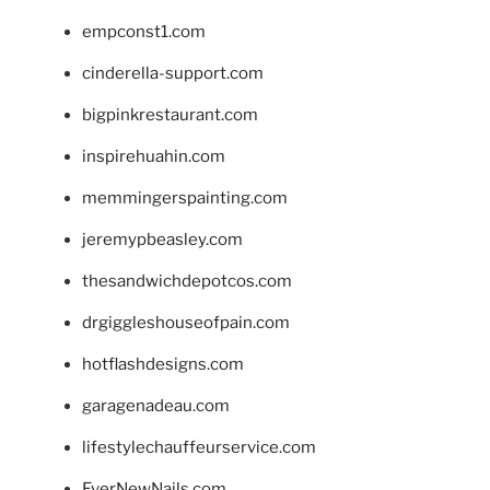
empconst1.com
cinderella-support.com
bigpinkrestaurant.com
inspirehuahin.com
memmingerspainting.com
jeremypbeasley.com
thesandwichdepotcos.com
drgiggleshouseofpain.com
hotflashdesigns.com
garagenadeau.com
lifestylechauffeurservice.com
EverNewNails.com