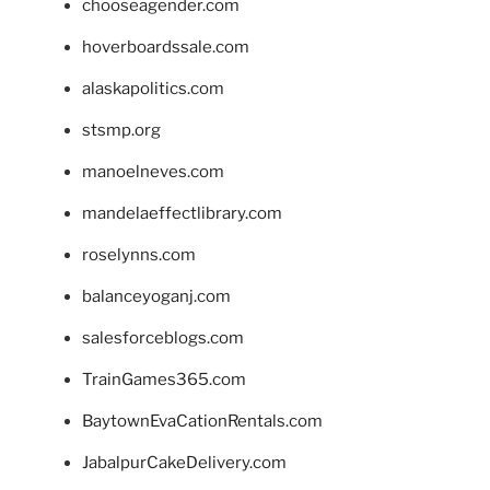
chooseagender.com
hoverboardssale.com
alaskapolitics.com
stsmp.org
manoelneves.com
mandelaeffectlibrary.com
roselynns.com
balanceyoganj.com
salesforceblogs.com
TrainGames365.com
BaytownEvaCationRentals.com
JabalpurCakeDelivery.com