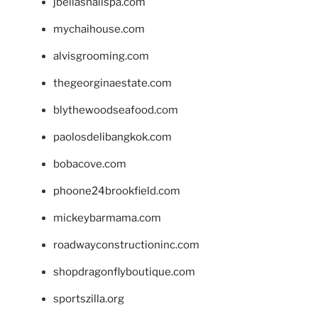
jbellasnailspa.com
mychaihouse.com
alvisgrooming.com
thegeorginaestate.com
blythewoodseafood.com
paolosdelibangkok.com
bobacove.com
phoone24brookfield.com
mickeybarmama.com
roadwayconstructioninc.com
shopdragonflyboutique.com
sportszilla.org