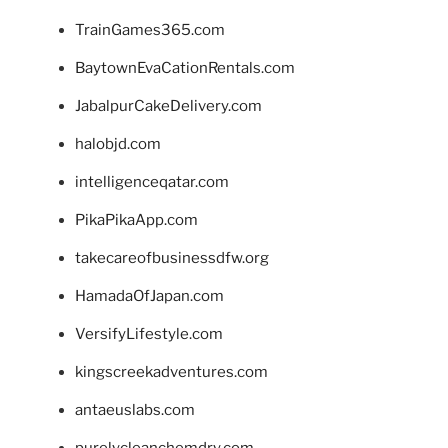
TrainGames365.com
BaytownEvaCationRentals.com
JabalpurCakeDelivery.com
halobjd.com
intelligenceqatar.com
PikaPikaApp.com
takecareofbusinessdfw.org
HamadaOfJapan.com
VersifyLifestyle.com
kingscreekadventures.com
antaeuslabs.com
purelycleanchemdry.com