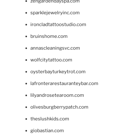
zengardendayspa.com
sparklejewelryinc.com
ironcladtattoostudio.com
bruinshome.com
annascleaningsvc.com
wolfcitytattoo.com
oysterbayturkeytrot.com
lafronterarestauranteybar.com
lilyandrosetearoom.com
olivesburgberrypatch.com
theslushkids.com
giobastian.com