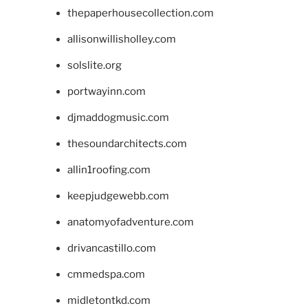
thepaperhousecollection.com
allisonwillisholley.com
solslite.org
portwayinn.com
djmaddogmusic.com
thesoundarchitects.com
allin1roofing.com
keepjudgewebb.com
anatomyofadventure.com
drivancastillo.com
cmmedspa.com
midletontkd.com