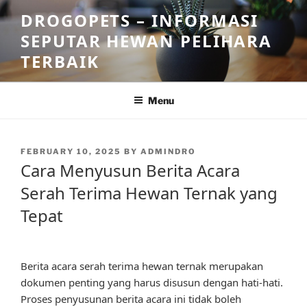
Skip
DROGOPETS – INFORMASI
to
SEPUTAR HEWAN PELIHARA
content
TERBAIK
Menu
POSTED
FEBRUARY 10, 2025
BY
ADMINDRO
ON
Cara Menyusun Berita Acara
Serah Terima Hewan Ternak yang
Tepat
Berita acara serah terima hewan ternak merupakan
dokumen penting yang harus disusun dengan hati-hati.
Proses penyusunan berita acara ini tidak boleh