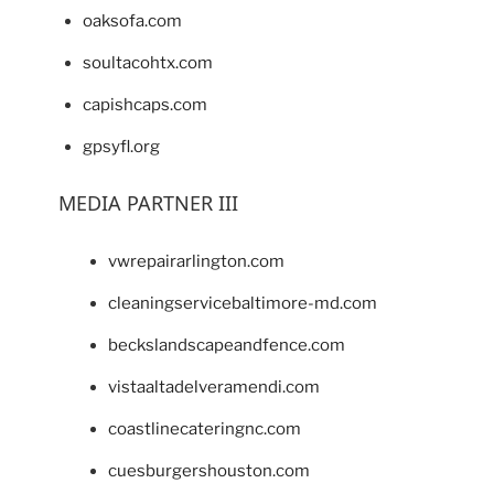
oaksofa.com
soultacohtx.com
capishcaps.com
gpsyfl.org
MEDIA PARTNER III
vwrepairarlington.com
cleaningservicebaltimore-md.com
beckslandscapeandfence.com
vistaaltadelveramendi.com
coastlinecateringnc.com
cuesburgershouston.com