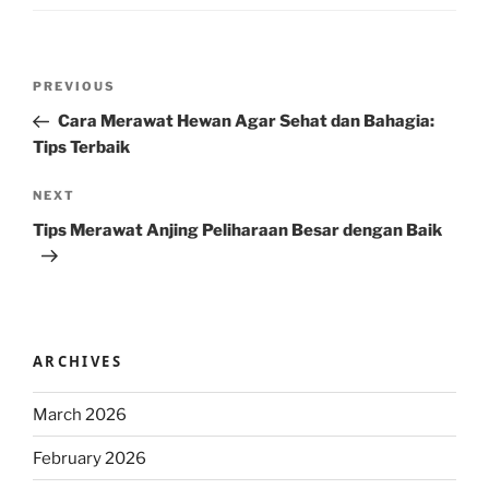
Post
Previous
PREVIOUS
navigation
Post
Cara Merawat Hewan Agar Sehat dan Bahagia:
Tips Terbaik
Next
NEXT
Post
Tips Merawat Anjing Peliharaan Besar dengan Baik
ARCHIVES
March 2026
February 2026