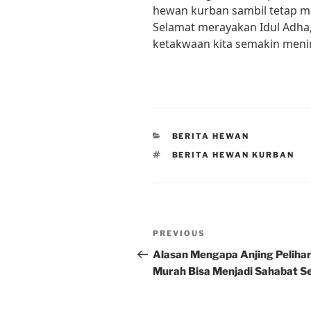
hewan kurban sambil tetap
Selamat merayakan Idul Adh
ketakwaan kita semakin meni
CATEGORIES
BERITA HEWAN
TAGS
BERITA HEWAN KURBAN
Post
Previous
PREVIOUS
navigation
Post
Alasan Mengapa Anjing Peliha
Murah Bisa Menjadi Sahabat Se