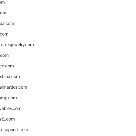
om
com
ea.com
.com
torresjewelry.com
s.com
ico.com
shipa.com
eimerdds.com
camp.com
ivables.com
st1.com
la-support.com