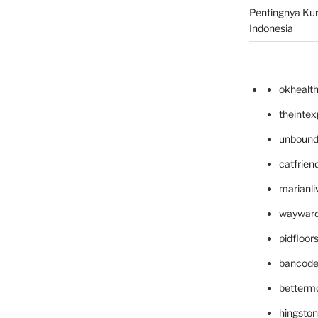
Pentingnya Kur
Indonesia
okhealt
theinte
unbound
catfrien
marianli
wayward
pidfloo
bancode
betterm
hingsto