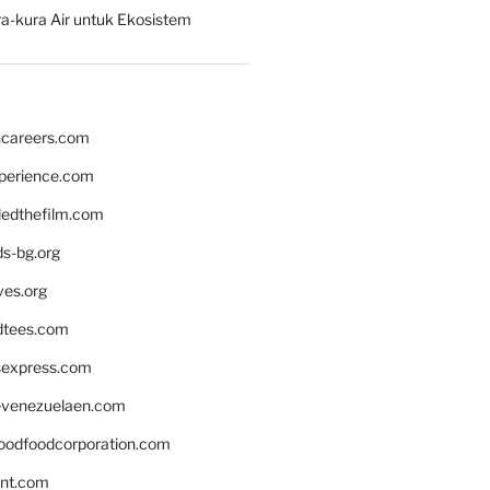
a-kura Air untuk Ekosistem
hcareers.com
xperience.com
edthefilm.com
ds-bg.org
ves.org
tees.com
rsexpress.com
venezuelaen.com
oodfoodcorporation.com
nnt.com