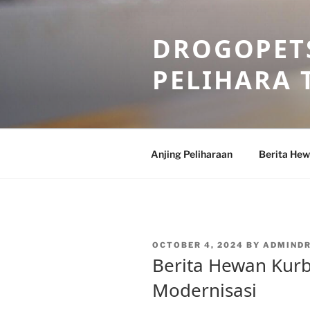
Skip
to
DROGOPETS
content
PELIHARA 
Anjing Peliharaan
Berita He
POSTED
OCTOBER 4, 2024
BY
ADMIND
ON
Berita Hewan Kurb
Modernisasi