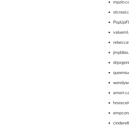
mpzin.c
stcreal.
PopUpFl
valueml
rebecca
jmpblis
drjorger
queensu
wendyw
ameri-
hrsrece
empcon
cinderel