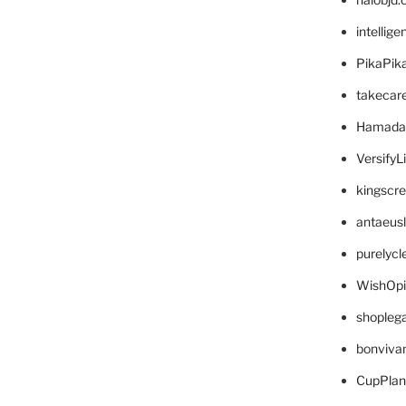
intellig
PikaPik
takecar
Hamada
VersifyL
kingscr
antaeus
purelyc
WishOp
shopleg
bonviva
CupPlan