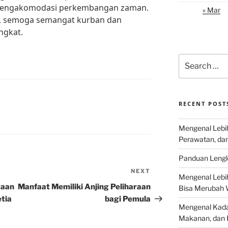
 mengakomodasi perkembangan zaman.
« Mar
a, semoga semangat kurban dan
ngkat.
Search
for:
RECENT POST
Mengenal Lebih
Perawatan, da
Panduan Lengk
NEXT
Next
Mengenal Lebi
Post
raan
Manfaat Memiliki Anjing Peliharaan
Bisa Merubah 
tia
bagi Pemula
Mengenal Kadal
Makanan, dan 