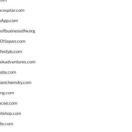
enceqatar.com
aApp.com
eofbusinessdfw.org
OfJapan.com
ifestyle.com
eekadventures.com
labs.com
leanchemdry.com
ing.com
acee.com
ntshop.com
te.com