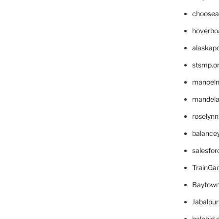
choosea
hoverbo
alaskapo
stsmp.o
manoel
mandelae
roselyn
balance
salesfo
TrainG
Baytown
Jabalpu
halobjd