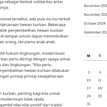
a sebagai bentuk solidaritas antar
December 20
pnya.
November 20
isional tersebut, ada pula isu-isu terkait
October 2024
elaksanaan hewan kurban. Beberapa
aktik penyembelihan hewan kurban
September 20
l di tempat umum dapat menimbulkan
an orang, terutama anak-anak.
ahli hukum lingkungan, modernisasi
M
T
ban perlu diiringi dengan upaya untuk
dan lingkungan. “Kita perlu
nyembelihan hewan kurban dilakukan
3
4
ngan prinsip-prinsip kesejahteraan
10
11
17
18
 kurban, penting bagi kita untuk
24
25
odernisasi tidak selalu
31
bil nilai-nilai positif dari tradisi