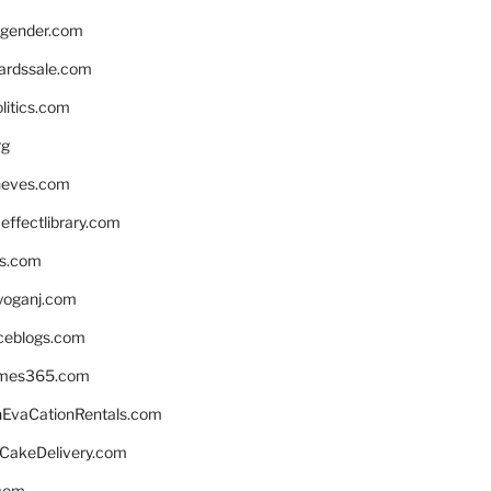
gender.com
ardssale.com
litics.com
rg
neves.com
ffectlibrary.com
ns.com
yoganj.com
rceblogs.com
ames365.com
EvaCationRentals.com
rCakeDelivery.com
.com