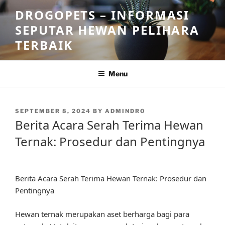
Skip
DROGOPETS – INFORMASI
to
SEPUTAR HEWAN PELIHARA
content
TERBAIK
Menu
POSTED
SEPTEMBER 8, 2024
BY
ADMINDRO
ON
Berita Acara Serah Terima Hewan
Ternak: Prosedur dan Pentingnya
Berita Acara Serah Terima Hewan Ternak: Prosedur dan
Pentingnya
Hewan ternak merupakan aset berharga bagi para