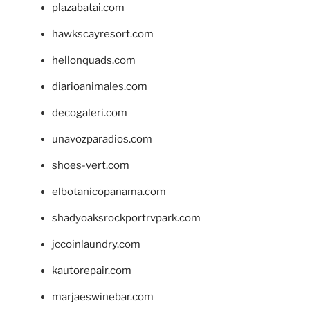
plazabatai.com
hawkscayresort.com
hellonquads.com
diarioanimales.com
decogaleri.com
unavozparadios.com
shoes-vert.com
elbotanicopanama.com
shadyoaksrockportrvpark.com
jccoinlaundry.com
kautorepair.com
marjaeswinebar.com