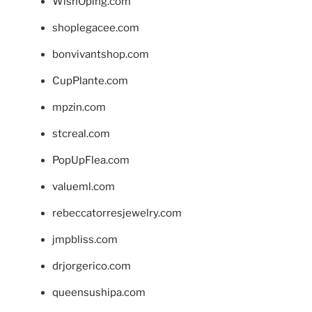
WishOping.com
shoplegacee.com
bonvivantshop.com
CupPlante.com
mpzin.com
stcreal.com
PopUpFlea.com
valueml.com
rebeccatorresjewelry.com
jmpbliss.com
drjorgerico.com
queensushipa.com