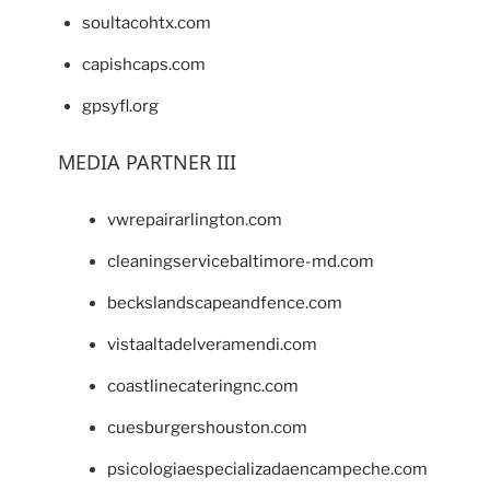
soultacohtx.com
capishcaps.com
gpsyfl.org
MEDIA PARTNER III
vwrepairarlington.com
cleaningservicebaltimore-md.com
beckslandscapeandfence.com
vistaaltadelveramendi.com
coastlinecateringnc.com
cuesburgershouston.com
psicologiaespecializadaencampeche.com