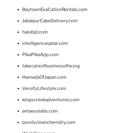
BaytownEvaCationRentals.com
JabalpurCakeDelivery.com
halobjd.com
intelligenceqatar.com
PikaPikaApp.com
takecareofbusinessdfw.org
HamadaOfJapan.com
VersifyLifestyle.com
kingscreekadventures.com
antaeuslabs.com
purelycleanchemdry.com