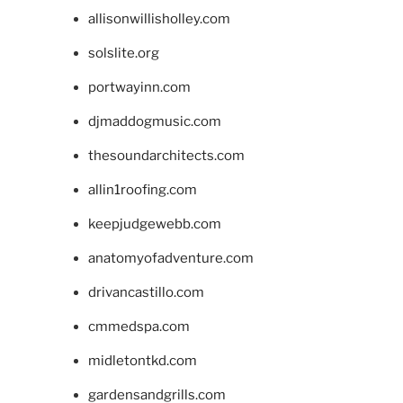
allisonwillisholley.com
solslite.org
portwayinn.com
djmaddogmusic.com
thesoundarchitects.com
allin1roofing.com
keepjudgewebb.com
anatomyofadventure.com
drivancastillo.com
cmmedspa.com
midletontkd.com
gardensandgrills.com