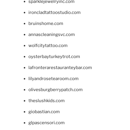
sparklejewelryinc.com
ironcladtattoostudio.com
bruinshome.com
annascleaningsvc.com
wolfcitytattoo.com
oysterbayturkeytrot.com
lafronterarestauranteybar.com
lilyandrosetearoom.com
olivesburgberrypatch.com
theslushkids.com
giobastian.com
glpascensori.com