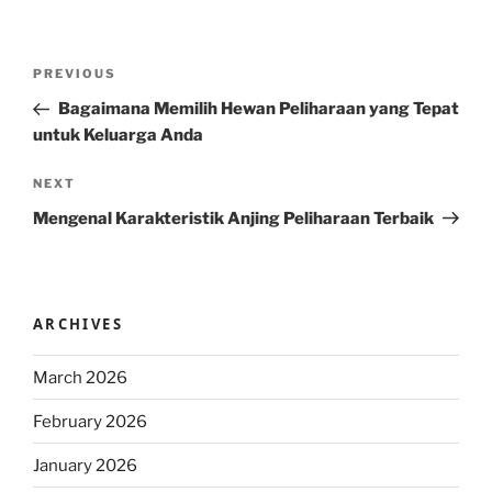
Post
Previous
PREVIOUS
navigation
Post
Bagaimana Memilih Hewan Peliharaan yang Tepat
untuk Keluarga Anda
Next
NEXT
Post
Mengenal Karakteristik Anjing Peliharaan Terbaik
ARCHIVES
March 2026
February 2026
January 2026