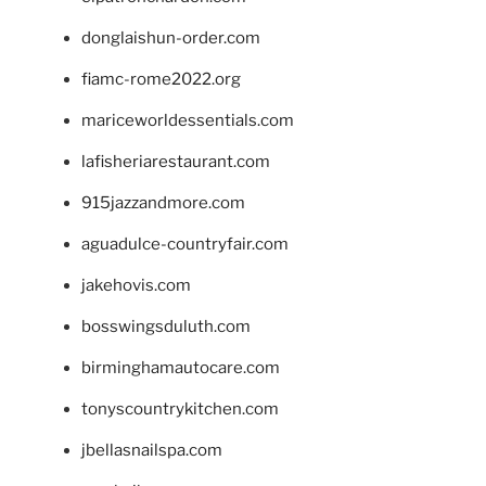
donglaishun-order.com
fiamc-rome2022.org
mariceworldessentials.com
lafisheriarestaurant.com
915jazzandmore.com
aguadulce-countryfair.com
jakehovis.com
bosswingsduluth.com
birminghamautocare.com
tonyscountrykitchen.com
jbellasnailspa.com