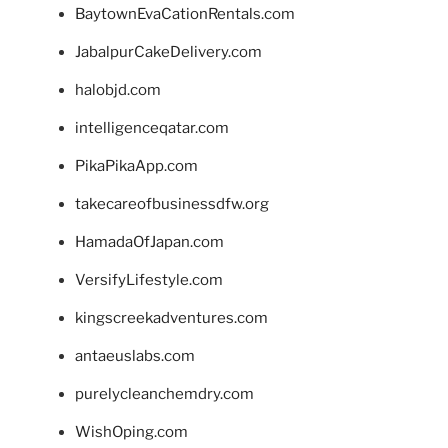
BaytownEvaCationRentals.com
JabalpurCakeDelivery.com
halobjd.com
intelligenceqatar.com
PikaPikaApp.com
takecareofbusinessdfw.org
HamadaOfJapan.com
VersifyLifestyle.com
kingscreekadventures.com
antaeuslabs.com
purelycleanchemdry.com
WishOping.com