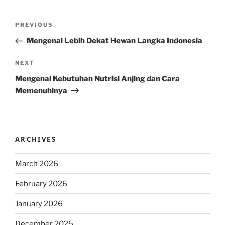
Post
Previous
PREVIOUS
navigation
Post
Mengenal Lebih Dekat Hewan Langka Indonesia
Next
NEXT
Post
Mengenal Kebutuhan Nutrisi Anjing dan Cara
Memenuhinya
ARCHIVES
March 2026
February 2026
January 2026
December 2025