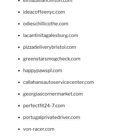
elmazatlanclinton.com
ideacoffeenyc.com
odieschillicothe.com
lacantinitagalesburg.com
pizzadeliverybristol.com
greenstarsmogcheck.com
happypawspl.com
callahansautoservicecenter.com
georgiascornermarket.com
perfectfit24-7.com
portugalprivatedriver.com
von-racer.com