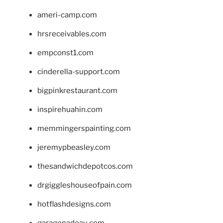
ameri-camp.com
hrsreceivables.com
empconst1.com
cinderella-support.com
bigpinkrestaurant.com
inspirehuahin.com
memmingerspainting.com
jeremypbeasley.com
thesandwichdepotcos.com
drgiggleshouseofpain.com
hotflashdesigns.com
garagenadeau.com