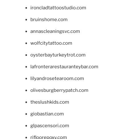
ironcladtattoostudio.com
bruinshome.com
annascleaningsvc.com
wolfcitytattoo.com
oysterbayturkeytrot.com
lafronterarestauranteybar.com
lilyandrosetearoom.com
olivesburgberrypatch.com
theslushkids.com
giobastian.com
glpascensori.com
rifloorepoxy.com