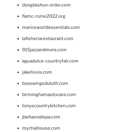
donglaishun-order.com
fiamc-rome2022.org
mariceworldessentials.com
lafisheriarestaurant.com
915jazzandmore.com
aguadulce-countryfair.com
jakehovis.com
bosswingsduluth.com
birminghamautocare.com
tonyscountrykitchen.com
jbellasnailspa.com
mychaihouse.com