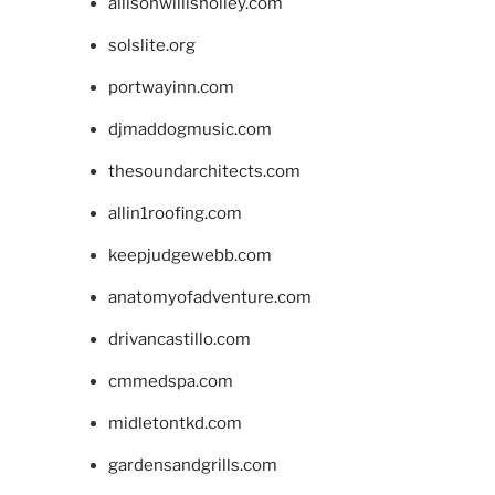
allisonwillisholley.com
solslite.org
portwayinn.com
djmaddogmusic.com
thesoundarchitects.com
allin1roofing.com
keepjudgewebb.com
anatomyofadventure.com
drivancastillo.com
cmmedspa.com
midletontkd.com
gardensandgrills.com