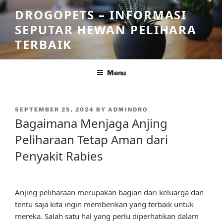
Skip
DROGOPETS – INFORMASI
to
SEPUTAR HEWAN PELIHARA
content
TERBAIK
Menu
POSTED
SEPTEMBER 25, 2024
BY
ADMINDRO
ON
Bagaimana Menjaga Anjing
Peliharaan Tetap Aman dari
Penyakit Rabies
Anjing peliharaan merupakan bagian dari keluarga dan
tentu saja kita ingin memberikan yang terbaik untuk
mereka. Salah satu hal yang perlu diperhatikan dalam