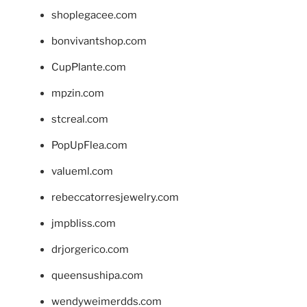
shoplegacee.com
bonvivantshop.com
CupPlante.com
mpzin.com
stcreal.com
PopUpFlea.com
valueml.com
rebeccatorresjewelry.com
jmpbliss.com
drjorgerico.com
queensushipa.com
wendyweimerdds.com