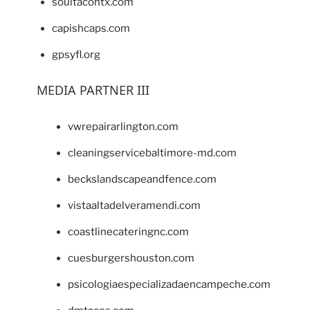
soultacohtx.com
capishcaps.com
gpsyfl.org
MEDIA PARTNER III
vwrepairarlington.com
cleaningservicebaltimore-md.com
beckslandscapeandfence.com
vistaaltadelveramendi.com
coastlinecateringnc.com
cuesburgershouston.com
psicologiaespecializadaencampeche.com