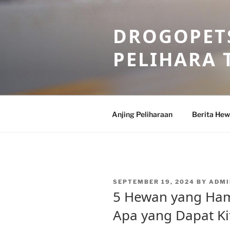
Skip
to
DROGOPETS
content
PELIHARA 
Anjing Peliharaan
Berita He
POSTED
SEPTEMBER 19, 2024
BY
ADMI
ON
5 Hewan yang Ham
Apa yang Dapat Ki