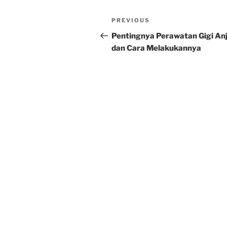
Post
Previous
PREVIOUS
navigation
Post
Pentingnya Perawatan Gigi An
dan Cara Melakukannya