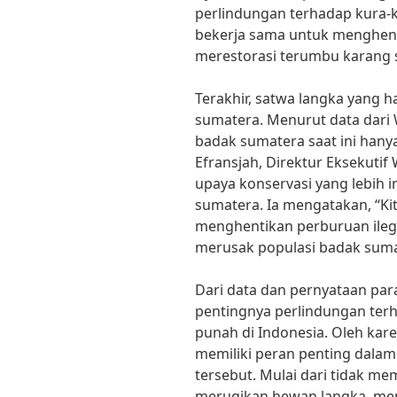
perlindungan terhadap kura-k
bekerja sama untuk menghent
merestorasi terumbu karang s
Terakhir, satwa langka yang 
sumatera. Menurut data dari 
badak sumatera saat ini hanya 
Efransjah, Direktur Eksekuti
upaya konservasi yang lebih 
sumatera. Ia mengatakan, “Ki
menghentikan perburuan ileg
merusak populasi badak suma
Dari data dan pernyataan para 
pentingnya perlindungan te
punah di Indonesia. Oleh kare
memiliki peran penting dala
tersebut. Mulai dari tidak me
merugikan hewan langka, me