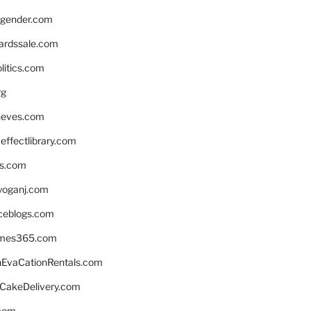
gender.com
ardssale.com
litics.com
rg
neves.com
ffectlibrary.com
ns.com
yoganj.com
rceblogs.com
ames365.com
EvaCationRentals.com
rCakeDelivery.com
.com