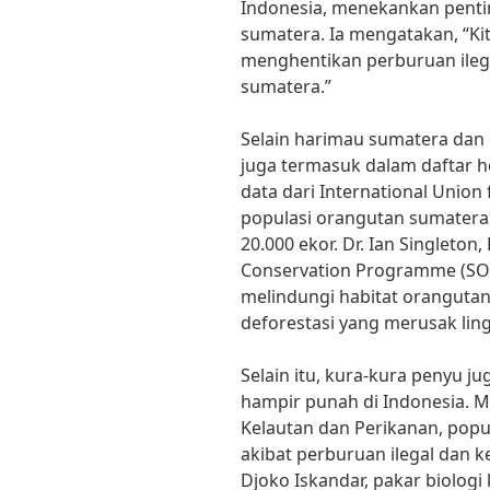
Indonesia, menekankan penti
sumatera. Ia mengatakan, “Ki
menghentikan perburuan ileg
sumatera.”
Selain harimau sumatera dan
juga termasuk dalam daftar 
data dari International Union
populasi orangutan sumatera s
20.000 ekor. Dr. Ian Singleto
Conservation Programme (SOC
melindungi habitat oranguta
deforestasi yang merusak li
Selain itu, kura-kura penyu 
hampir punah di Indonesia. M
Kelautan dan Perikanan, popu
akibat perburuan ilegal dan k
Djoko Iskandar, pakar biolog