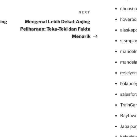
choosea
NEXT
Next
hoverbo
Post
jing
Mengenal Lebih Dekat Anjing
Peliharaan: Teka-Teki dan Fakta
alaskapo
Menarik
stsmp.o
manoel
mandelae
roselyn
balance
salesfo
TrainG
Baytown
Jabalpu
halobjd