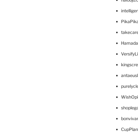
intellig
PikaPik
takecar
Hamada
VersifyL
kingscr
antaeus
purelyc
WishOp
shopleg
bonviva
CupPlan