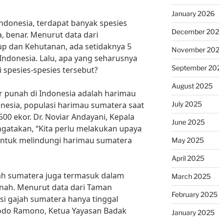
January 2026
donesia, terdapat banyak spesies
December 20
 benar. Menurut data dari
p dan Kehutanan, ada setidaknya 5
November 20
ndonesia. Lalu, apa yang seharusnya
September 20
 spesies-spesies tersebut?
August 2025
r punah di Indonesia adalah harimau
July 2025
esia, populasi harimau sumatera saat
500 ekor. Dr. Noviar Andayani, Kepala
June 2025
atakan, “Kita perlu melakukan upaya
 untuk melindungi harimau sumatera
May 2025
April 2025
jah sumatera juga termasuk dalam
March 2025
nah. Menurut data dari Taman
February 2025
i gajah sumatera hanya tinggal
idodo Ramono, Ketua Yayasan Badak
January 2025