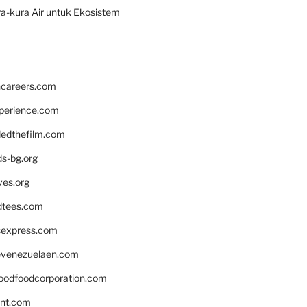
a-kura Air untuk Ekosistem
hcareers.com
xperience.com
edthefilm.com
ds-bg.org
ves.org
tees.com
rsexpress.com
venezuelaen.com
oodfoodcorporation.com
nnt.com