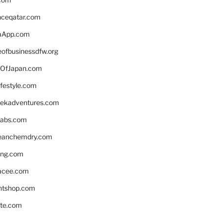
enceqatar.com
aApp.com
eofbusinessdfw.org
OfJapan.com
ifestyle.com
eekadventures.com
labs.com
leanchemdry.com
ing.com
acee.com
ntshop.com
te.com