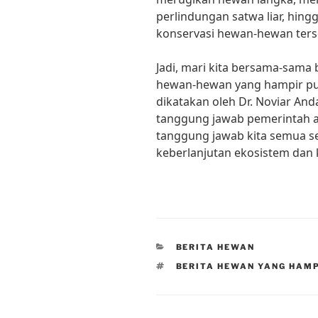
perlindungan satwa liar, hin
konservasi hewan-hewan ters
Jadi, mari kita bersama-sama
hewan-hewan yang hampir puna
dikatakan oleh Dr. Noviar And
tanggung jawab pemerintah at
tanggung jawab kita semua s
keberlanjutan ekosistem dan 
CATEGORIES
BERITA HEWAN
TAGS
BERITA HEWAN YANG HAM