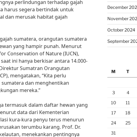
ngnya perlindungan terhadap gajah
December 20
ta harus segera bertindak untuk
al dan merusak habitat gajah
November 20
October 2024
 gajah sumatera, orangutan sumatera
September 20
hewan yang hampir punah. Menurut
 for Conservation of Nature (IUCN),
aat ini hanya berkisar antara 14.000-
n, Direktur Sumatran Orangutan
M
T
P), mengatakan, “Kita perlu
n sumatera dan menghentikan
ngkungan mereka.”
3
4
10
11
juga termasuk dalam daftar hewan yang
enurut data dari Kementerian
17
18
lasi kura-kura penyu terus menurun
24
25
erusakan terumbu karang. Prof. Dr.
31
i kelautan, menekankan pentingnya