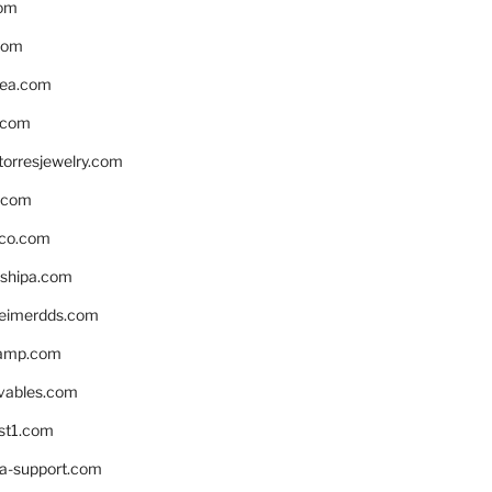
om
com
ea.com
.com
torresjewelry.com
s.com
ico.com
shipa.com
eimerdds.com
camp.com
ivables.com
st1.com
la-support.com