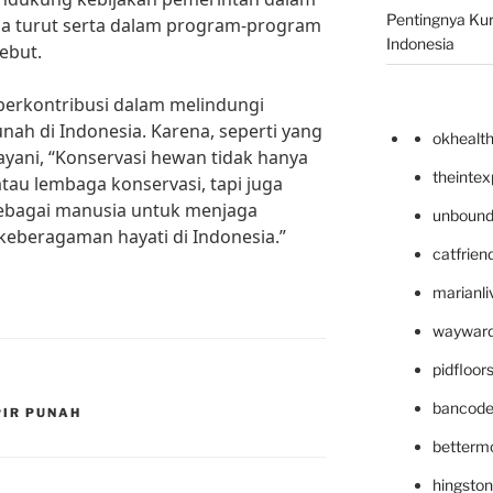
Pentingnya Kur
gga turut serta dalam program-program
Indonesia
ebut.
 berkontribusi dalam melindungi
h di Indonesia. Karena, seperti yang
okhealt
ayani, “Konservasi hewan tidak hanya
theinte
au lembaga konservasi, tapi juga
ebagai manusia untuk menjaga
unbound
keberagaman hayati di Indonesia.”
catfrien
marianli
wayward
pidfloo
bancode
PIR PUNAH
betterm
hingsto