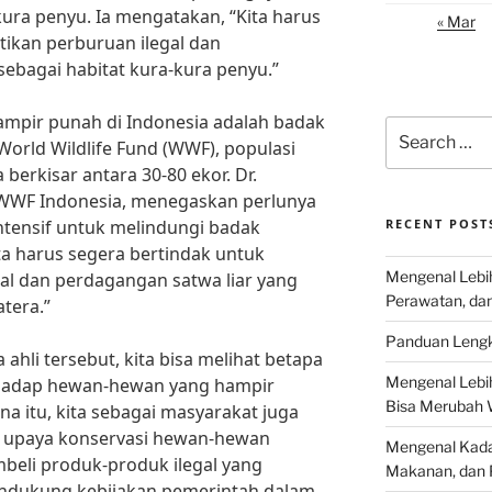
ura penyu. Ia mengatakan, “Kita harus
« Mar
ikan perburuan ilegal dan
ebagai habitat kura-kura penyu.”
hampir punah di Indonesia adalah badak
Search
World Wildlife Fund (WWF), populasi
for:
berkisar antara 30-80 ekor. Dr.
f WWF Indonesia, menegaskan perlunya
intensif untuk melindungi badak
RECENT POST
ta harus segera bertindak untuk
Mengenal Lebih
al dan perdagangan satwa liar yang
Perawatan, da
tera.”
Panduan Lengk
ahli tersebut, kita bisa melihat betapa
Mengenal Lebi
rhadap hewan-hewan yang hampir
Bisa Merubah 
na itu, kita sebagai masyarakat juga
m upaya konservasi hewan-hewan
Mengenal Kadal
mbeli produk-produk ilegal yang
Makanan, dan 
ndukung kebijakan pemerintah dalam