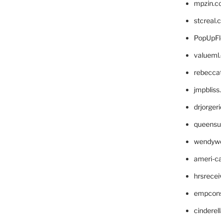
mpzin.c
stcreal.
PopUpFl
valueml
rebecca
jmpblis
drjorger
queensu
wendyw
ameri-
hrsrece
empcon
cinderel