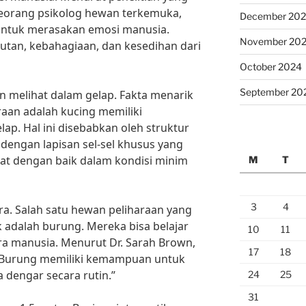
 seorang psikolog hewan terkemuka,
December 20
untuk merasakan emosi manusia.
November 20
utan, kebahagiaan, dan kesedihan dari
October 2024
September 20
 melihat dalam gelap. Fakta menarik
raan adalah kucing memiliki
p. Hal ini disebabkan oleh struktur
dengan lapisan sel-sel khusus yang
t dengan baik dalam kondisi minim
M
T
3
4
ara. Salah satu hewan peliharaan yang
adalah burung. Mereka bisa belajar
10
11
ra manusia. Menurut Dr. Sarah Brown,
17
18
, “Burung memiliki kemampuan untuk
dengar secara rutin.”
24
25
31