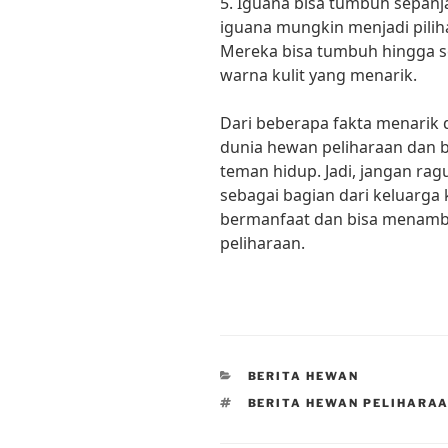
5. Iguana bisa tumbuh sepanjan
iguana mungkin menjadi pilih
Mereka bisa tumbuh hingga s
warna kulit yang menarik.
Dari beberapa fakta menarik di
dunia hewan peliharaan dan 
teman hidup. Jadi, jangan ra
sebagai bagian dari keluarga 
bermanfaat dan bisa menamb
peliharaan.
CATEGORIES
BERITA HEWAN
TAGS
BERITA HEWAN PELIHARA