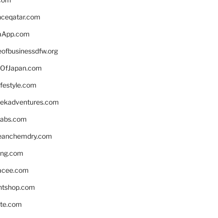
enceqatar.com
aApp.com
eofbusinessdfw.org
OfJapan.com
ifestyle.com
eekadventures.com
labs.com
leanchemdry.com
ing.com
acee.com
ntshop.com
te.com