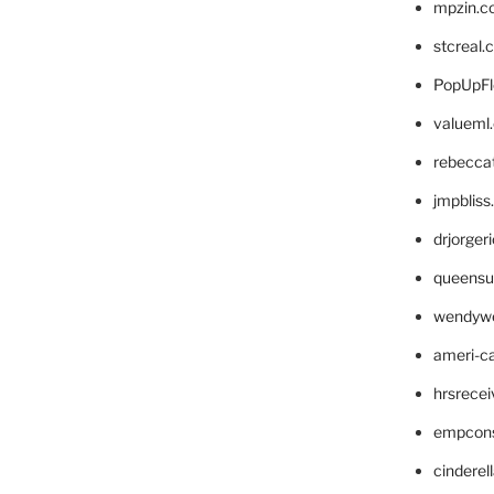
mpzin.c
stcreal.
PopUpFl
valueml
rebecca
jmpblis
drjorger
queensu
wendyw
ameri-
hrsrece
empcon
cinderel