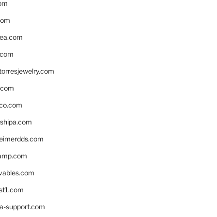
om
com
ea.com
.com
torresjewelry.com
s.com
ico.com
shipa.com
eimerdds.com
camp.com
ivables.com
st1.com
la-support.com