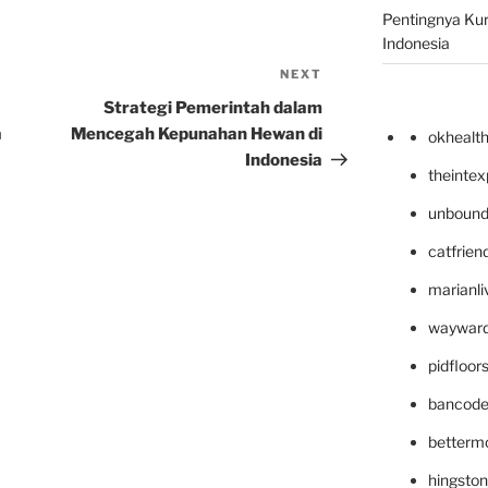
Pentingnya Kur
Indonesia
NEXT
Next
Post
Strategi Pemerintah dalam
a
Mencegah Kepunahan Hewan di
okhealt
Indonesia
theinte
unbound
catfrien
marianli
wayward
pidfloo
bancode
betterm
hingsto