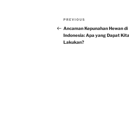
Post
Previous
PREVIOUS
navigation
Post
Ancaman Kepunahan Hewan di
Indonesia: Apa yang Dapat Kit
Lakukan?