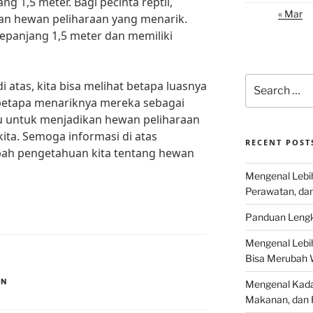
g 1,5 meter. Bagi pecinta reptil,
« Mar
an hewan peliharaan yang menarik.
epanjang 1,5 meter dan memiliki
Search
 atas, kita bisa melihat betapa luasnya
for:
betapa menariknya mereka sebagai
gu untuk menjadikan hewan peliharaan
kita. Semoga informasi di atas
RECENT POST
ah pengetahuan kita tentang hewan
Mengenal Lebih
Perawatan, da
Panduan Lengk
Mengenal Lebi
Bisa Merubah 
AN
Mengenal Kadal
Makanan, dan 