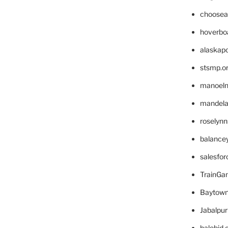
choosea
hoverbo
alaskapo
stsmp.o
manoel
mandelae
roselyn
balance
salesfo
TrainG
Baytown
Jabalpu
halobjd