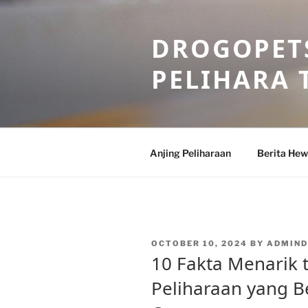
Skip
to
DROGOPETS
content
PELIHARA 
Anjing Peliharaan
Berita He
POSTED
OCTOBER 10, 2024
BY
ADMIN
ON
10 Fakta Menarik
Peliharaan yang B