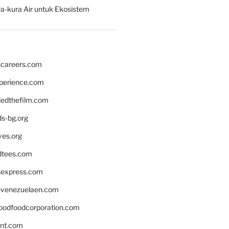
a-kura Air untuk Ekosistem
hcareers.com
xperience.com
edthefilm.com
ds-bg.org
ves.org
tees.com
rsexpress.com
venezuelaen.com
oodfoodcorporation.com
nnt.com