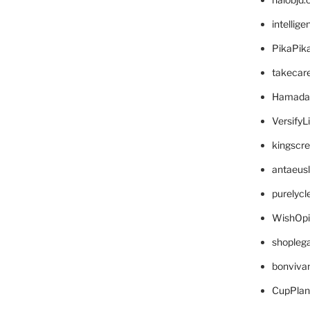
intellig
PikaPik
takecar
Hamada
VersifyL
kingscr
antaeus
purelyc
WishOp
shopleg
bonviva
CupPlan