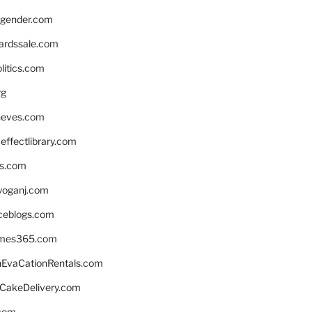
gender.com
ardssale.com
litics.com
rg
neves.com
ffectlibrary.com
ns.com
yoganj.com
rceblogs.com
ames365.com
EvaCationRentals.com
rCakeDelivery.com
.com