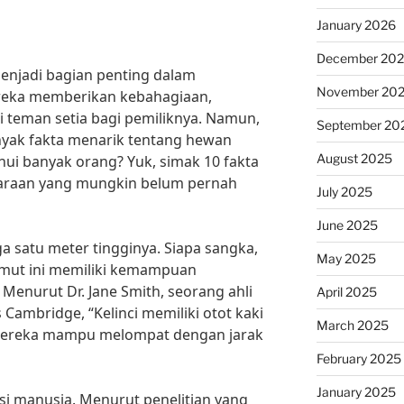
January 2026
December 20
njadi bagian penting dalam
November 20
reka memberikan kebahagiaan,
 teman setia bagi pemiliknya. Namun,
September 20
yak fakta menarik tentang hewan
August 2025
hui banyak orang? Yuk, simak 10 fakta
haraan yang mungkin belum pernah
July 2025
June 2025
ga satu meter tingginya. Siapa sangka,
May 2025
n imut ini memiliki kemampuan
Menurut Dr. Jane Smith, seorang ahli
April 2025
 Cambridge, “Kelinci memiliki otot kaki
March 2025
 mereka mampu melompat dengan jarak
February 2025
January 2025
si manusia. Menurut penelitian yang