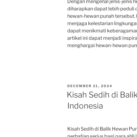
Dengan mengenal jenis-jenis he
diharapkan dapat lebih peduli 
hewan-hewan punah tersebut. K
menjaga kelestarian lingkunga
dapat menikmati keberagaman 
artikel ini dapat menjadi inspir
menghargai hewan-hewan punah
POSTED
DECEMBER 21, 2024
ON
Kisah Sedih di Bal
Indonesia
Kisah Sedih di Balik Hewan P
perhatian serius bagi para ahl