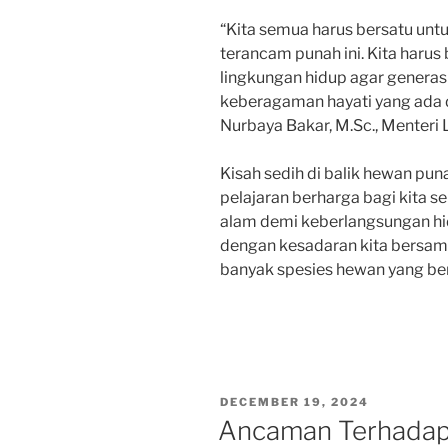
“Kita semua harus bersatu un
terancam punah ini. Kita harus
lingkungan hidup agar genera
keberagaman hayati yang ada di I
Nurbaya Bakar, M.Sc., Menteri
Kisah sedih di balik hewan pun
pelajaran berharga bagi kita s
alam demi keberlangsungan h
dengan kesadaran kita bersama
banyak spesies hewan yang ber
POSTED
DECEMBER 19, 2024
ON
Ancaman Terhadap