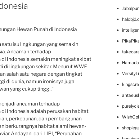
donesia
Jabalpu
halobjd
ungan Hewan Punah di Indonesia
intellig
PikaPik
satu isu lingkungan yang semakin
sia. Ancaman terhadap
takecar
di Indonesia semakin meningkat akibat
Hamada
adi di lingkungan sekitar. Menurut WWF
VersifyL
an salah satu negara dengan tingkat
i di dunia, namun ironisnya juga
kingscr
wan yang cukup tinggi.”
antaeus
 menjadi ancaman terhadap
purelyc
i Indonesia adalah perusakan habitat.
WishOp
nian, perkebunan, dan pembangunan
an berkurangnya habitat alami hewan-
shopleg
viar Andayani dari LIPI, “Perubahan
bonviva