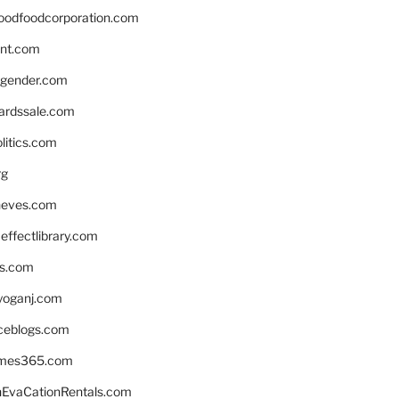
oodfoodcorporation.com
nnt.com
gender.com
ardssale.com
litics.com
rg
neves.com
ffectlibrary.com
ns.com
yoganj.com
rceblogs.com
ames365.com
EvaCationRentals.com