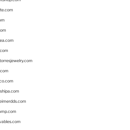
te.com
om
com
ea.com
.com
torresjewelry.com
s.com
ico.com
shipa.com
eimerdds.com
camp.com
ivables.com