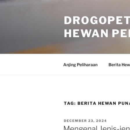
Skip
to
DROGOPET
content
HEWAN PE
Anjing Peliharaan
Berita He
TAG:
BERITA HEWAN PUN
POSTED
DECEMBER 23, 2024
ON
Mengenal Jenis-je