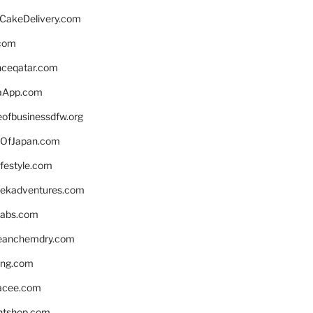
rCakeDelivery.com
.com
enceqatar.com
aApp.com
eofbusinessdfw.org
OfJapan.com
ifestyle.com
eekadventures.com
labs.com
leanchemdry.com
ing.com
acee.com
ntshop.com