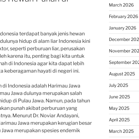
March 2026
February 2026
January 2026
ndonesia terdapat banyak jenis hewan
December 20
lunya hidup di alam liar Indonesia kini
tor, seperti perburuan liar, perusakan
November 20
leh karena itu, penting bagi kita untuk
September 20
ah di Indonesia agar kita dapat lebih
keberagaman hayati di negeri ini.
August 2025
July 2025
 di Indonesia adalah Harimau Jawa
arimau Jawa dulunya merupakan salah
June 2025
hidup di Pulau Jawa. Namun, pada tahun
akan punah akibat perburuan yang
May 2025
tnya. Menurut Dr. Noviar Andayani,
April 2025
n Harimau Jawa merupakan kerugian besar
u Jawa merupakan spesies endemik
March 2025