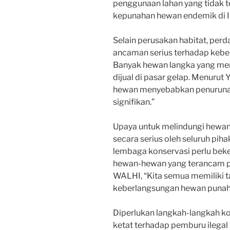
penggunaan lahan yang tidak 
kepunahan hewan endemik di I
Selain perusakan habitat, per
ancaman serius terhadap kebe
Banyak hewan langka yang men
dijual di pasar gelap. Menurut
hewan menyebabkan penurunan
signifikan.”
Upaya untuk melindungi hewan 
secara serius oleh seluruh piha
lembaga konservasi perlu beke
hewan-hewan yang terancam pu
WALHI, “Kita semua memiliki 
keberlangsungan hewan punah 
Diperlukan langkah-langkah k
ketat terhadap pemburu ilega