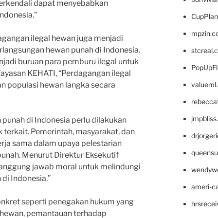
terkendali dapat menyebabkan
ndonesia.”
CupPlan
mpzin.c
dagangan ilegal hewan juga menjadi
rlangsungan hewan punah di Indonesia.
stcreal.
jadi buruan para pemburu ilegal untuk
PopUpFl
 Yayasan KEHATI, “Perdagangan ilegal
valueml
 populasi hewan langka secara
rebecca
jmpblis
punah di Indonesia perlu dilakukan
k terkait. Pemerintah, masyarakat, dan
drjorger
rja sama dalam upaya pelestarian
queensu
nah. Menurut Direktur Eksekutif
tanggung jawab moral untuk melindungi
wendyw
di Indonesia.”
ameri-
onkret seperti penegakan hukum yang
hrsrece
l hewan, pemantauan terhadap