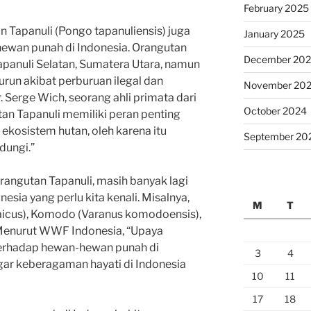
February 2025
n Tapanuli (Pongo tapanuliensis) juga
January 2025
hewan punah di Indonesia. Orangutan
December 20
apanuli Selatan, Sumatera Utara, namun
un akibat perburuan ilegal dan
November 20
 Serge Wich, seorang ahli primata dari
October 2024
tan Tapanuli memiliki peran penting
kosistem hutan, oleh karena itu
September 20
dungi.”
angutan Tapanuli, masih banyak lagi
nesia yang perlu kita kenali. Misalnya,
M
T
icus), Komodo (Varanus komodoensis),
 Menurut WWF Indonesia, “Upaya
terhadap hewan-hewan punah di
3
4
agar keberagaman hayati di Indonesia
10
11
17
18