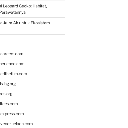
 Leopard Gecko: Habitat,
Perawatannya
a-kura Air untuk Ekosistem
hcareers.com
xperience.com
edthefilm.com
ds-bg.org
ves.org
tees.com
rsexpress.com
venezuelaen.com