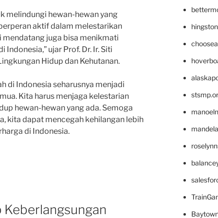
betterm
tuk melindungi hewan-hewan yang
 berperan aktif dalam melestarikan
hingsto
si mendatang juga bisa menikmati
choosea
ndonesia,” ujar Prof. Dr. Ir. Siti
hoverbo
 Lingkungan Hidup dan Kehutanan.
alaskapo
ah di Indonesia seharusnya menjadi
stsmp.o
emua. Kita harus menjaga kelestarian
idup hewan-hewan yang ada. Semoga
manoel
, kita dapat mencegah kehilangan lebih
mandelae
harga di Indonesia.
roselyn
balance
salesfo
TrainG
 Keberlangsungan
Baytown