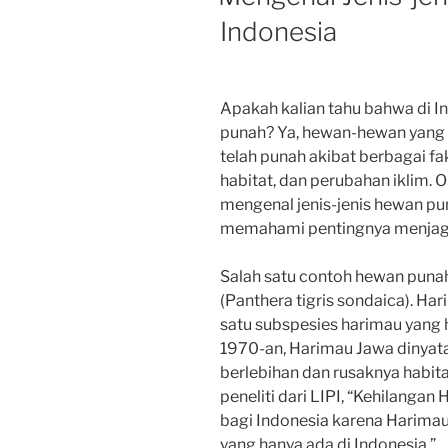
Indonesia
Apakah kalian tahu bahwa di I
punah? Ya, hewan-hewan yang du
telah punah akibat berbagai fak
habitat, dan perubahan iklim. O
mengenal jenis-jenis hewan pun
memahami pentingnya menjaga 
Salah satu contoh hewan punah
(Panthera tigris sondaica). H
satu subspesies harimau yang 
1970-an, Harimau Jawa dinyat
berlebihan dan rusaknya habita
peneliti dari LIPI, “Kehilanga
bagi Indonesia karena Harima
yang hanya ada di Indonesia.”