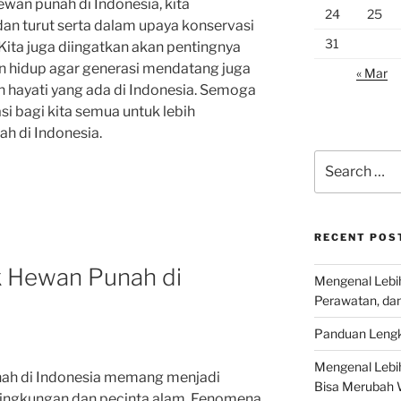
wan punah di Indonesia, kita
24
25
dan turut serta dalam upaya konservasi
31
ita juga diingatkan akan pentingnya
n hidup agar generasi mendatang juga
« Mar
hayati yang ada di Indonesia. Semoga
asi bagi kita semua untuk lebih
 di Indonesia.
Search
for:
RECENT POS
ik Hewan Punah di
Mengenal Lebih
Perawatan, da
Panduan Lengk
Mengenal Lebi
unah di Indonesia memang menjadi
Bisa Merubah 
i lingkungan dan pecinta alam. Fenomena