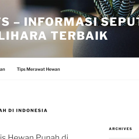
S – INFORMASI SEPU
LIHARA TERBAIK
wan
Tips Merawat Hewan
AH DI INDONESIA
ARCHIVES
nis Hewan Punah di