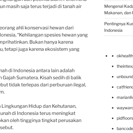
Mengenal Kadal
n masih saja terus terjadi di tanah air
Makanan, dan 
Pentingnya Kur
eorang ahli konservasi hewan dari
Indonesia
onesia, “Kehilangan spesies hewan yang
emprihatinkan. Bukan hanya karena
, tetapi juga karena ekosistem yang
okhealt
theinte
ah di Indonesia antara lain adalah
unbound
 Gajah Sumatera. Kisah sedih di balik
t tidak terlepas dari perburuan ilegal,
catfrien
im.
marianli
n Lingkungan Hidup dan Kehutanan,
wayward
unah di Indonesia terus meningkat
pidfloo
abkan oleh tingginya tingkat perusakan
sebut.
bancode