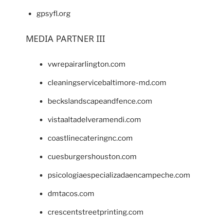
gpsyfl.org
MEDIA PARTNER III
vwrepairarlington.com
cleaningservicebaltimore-md.com
beckslandscapeandfence.com
vistaaltadelveramendi.com
coastlinecateringnc.com
cuesburgershouston.com
psicologiaespecializadaencampeche.com
dmtacos.com
crescentstreetprinting.com