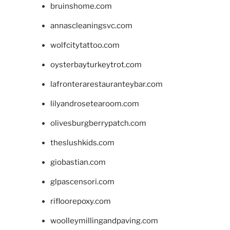
bruinshome.com
annascleaningsvc.com
wolfcitytattoo.com
oysterbayturkeytrot.com
lafronterarestauranteybar.com
lilyandrosetearoom.com
olivesburgberrypatch.com
theslushkids.com
giobastian.com
glpascensori.com
rifloorepoxy.com
woolleymillingandpaving.com