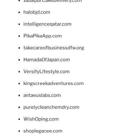
JabalpurCakeDelivery.com
halobjd.com
intelligenceqatar.com
PikaPikaApp.com
takecareofbusinessdfw.org
HamadaOfJapan.com
VersifyLifestyle.com
kingscreekadventures.com
antaeuslabs.com
purelycleanchemdry.com
WishOping.com
shoplegacee.com