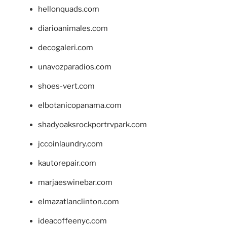
hellonquads.com
diarioanimales.com
decogaleri.com
unavozparadios.com
shoes-vert.com
elbotanicopanama.com
shadyoaksrockportrvpark.com
jccoinlaundry.com
kautorepair.com
marjaeswinebar.com
elmazatlanclinton.com
ideacoffeenyc.com