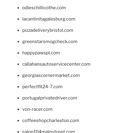
odieschillicothe.com
lacantinitagalesburg.com
pizzadeliverybristol.com
greenstarsmogcheck.com
happypawspl.com
callahansautoservicecenter.com
georgiascornermarket.com
perfectfit24-7.com
portugalprivatedriver.com
von-racer.com
coffeeshopcharleston.com
salon104mainstreet.com