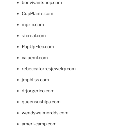
bonvivantshop.com
CupPlante.com
mpzin.com
stcreal.com
PopUpFlea.com
valueml.com
rebeccatorresjewelry.com
jmpbliss.com
drjorgerico.com
queensushipa.com
wendyweimerdds.com
ameri-camp.com