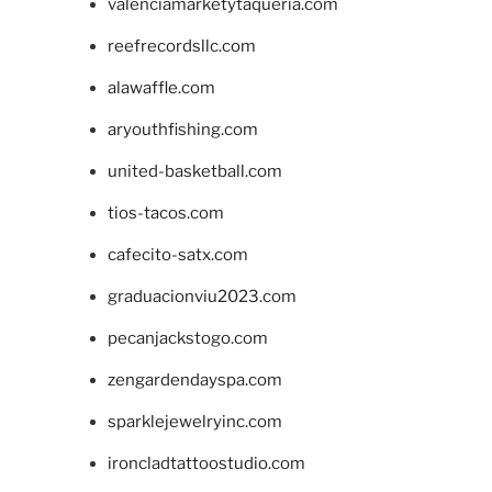
valenciamarketytaqueria.com
reefrecordsllc.com
alawaffle.com
aryouthfishing.com
united-basketball.com
tios-tacos.com
cafecito-satx.com
graduacionviu2023.com
pecanjackstogo.com
zengardendayspa.com
sparklejewelryinc.com
ironcladtattoostudio.com