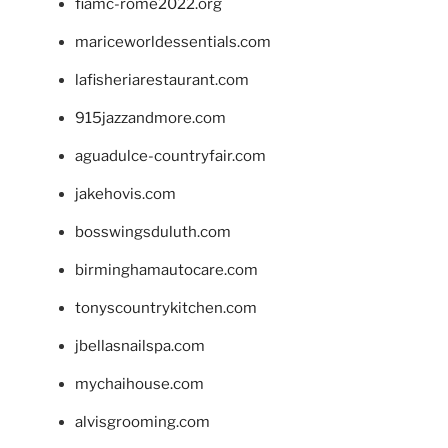
fiamc-rome2022.org
mariceworldessentials.com
lafisheriarestaurant.com
915jazzandmore.com
aguadulce-countryfair.com
jakehovis.com
bosswingsduluth.com
birminghamautocare.com
tonyscountrykitchen.com
jbellasnailspa.com
mychaihouse.com
alvisgrooming.com