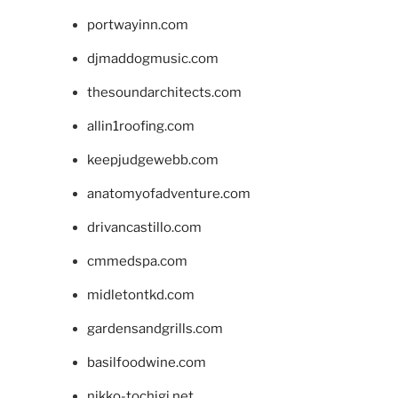
portwayinn.com
djmaddogmusic.com
thesoundarchitects.com
allin1roofing.com
keepjudgewebb.com
anatomyofadventure.com
drivancastillo.com
cmmedspa.com
midletontkd.com
gardensandgrills.com
basilfoodwine.com
nikko-tochigi.net