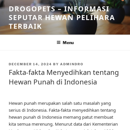
Skip
DROGOPETS – INFORMASI
to
SEPUTAR HEWAN PELIHARA
content
TERBAIK
Menu
POSTED
DECEMBER 14, 2024
BY
ADMINDRO
ON
Fakta-fakta Menyedihkan tentang
Hewan Punah di Indonesia
Hewan punah merupakan salah satu masalah yang
serius di Indonesia. Fakta-fakta menyedihkan tentang
hewan punah di Indonesia memang patut membuat
kita semua merenung. Menurut data dari Kementerian