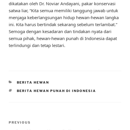
dikatakan oleh Dr. Noviar Andayani, pakar konservasi
satwa liar, “Kita semua memiliki tanggung jawab untuk
menjaga keberlangsungan hidup hewan-hewan langka
ini. Kita harus bertindak sekarang sebelum terlambat.”
Semoga dengan kesadaran dan tindakan nyata dari
semua pihak, hewan-hewan punah di Indonesia dapat
terlindungi dan tetap lestari.
CATEGORIES
BERITA HEWAN
TAGS
BERITA HEWAN PUNAH DI INDONESIA
Post
Previous
PREVIOUS
navigation