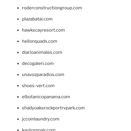
roderconstructiongroup.com
plazabatai.com
hawkscayresort.com
hellonquads.com
diarioanimales.com
decogaleri.com
unavozparadios.com
shoes-vert.com
elbotanicopanama.com
shadyoaksrockportrvpark.com
jccoinlaundry.com
kautorepair.com