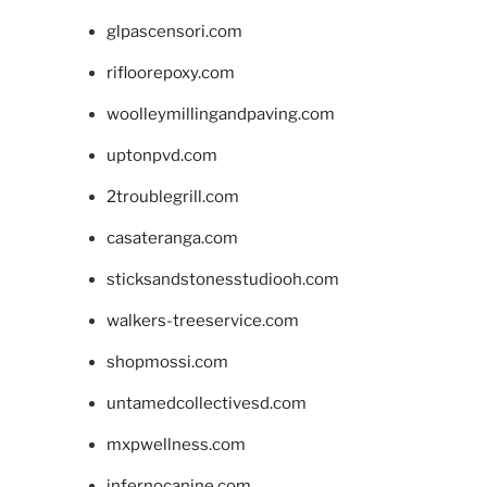
glpascensori.com
rifloorepoxy.com
woolleymillingandpaving.com
uptonpvd.com
2troublegrill.com
casateranga.com
sticksandstonesstudiooh.com
walkers-treeservice.com
shopmossi.com
untamedcollectivesd.com
mxpwellness.com
infernocanine.com