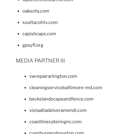
oaksofa.com
soultacohtx.com
capishcaps.com
gpsyfl.org
MEDIA PARTNER III
vwrepairarlington.com
cleaningservicebaltimore-md.com
beckslandscapeandfence.com
vistaaltadelveramendi.com
coastlinecateringnc.com
cuesburgershouston.com