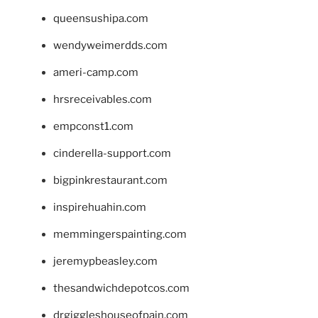
queensushipa.com
wendyweimerdds.com
ameri-camp.com
hrsreceivables.com
empconst1.com
cinderella-support.com
bigpinkrestaurant.com
inspirehuahin.com
memmingerspainting.com
jeremypbeasley.com
thesandwichdepotcos.com
drgiggleshouseofpain.com