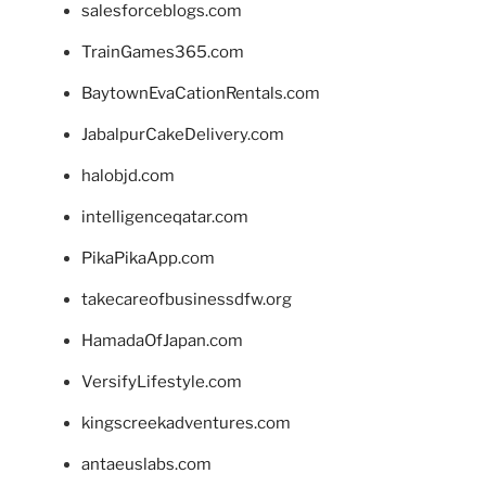
salesforceblogs.com
TrainGames365.com
BaytownEvaCationRentals.com
JabalpurCakeDelivery.com
halobjd.com
intelligenceqatar.com
PikaPikaApp.com
takecareofbusinessdfw.org
HamadaOfJapan.com
VersifyLifestyle.com
kingscreekadventures.com
antaeuslabs.com