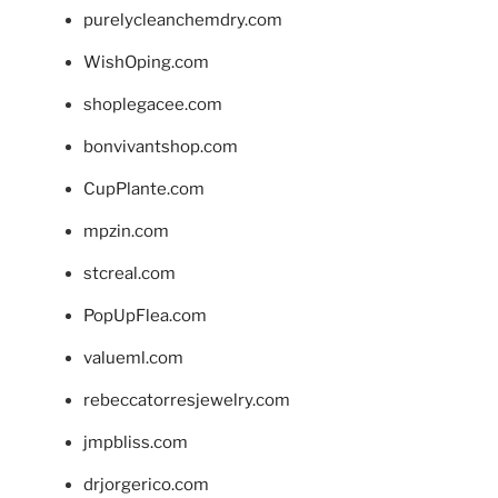
purelycleanchemdry.com
WishOping.com
shoplegacee.com
bonvivantshop.com
CupPlante.com
mpzin.com
stcreal.com
PopUpFlea.com
valueml.com
rebeccatorresjewelry.com
jmpbliss.com
drjorgerico.com