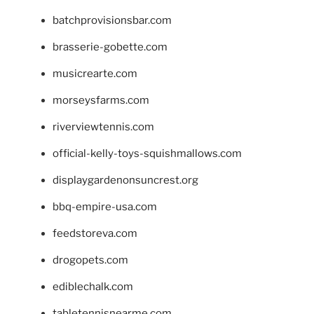
batchprovisionsbar.com
brasserie-gobette.com
musicrearte.com
morseysfarms.com
riverviewtennis.com
official-kelly-toys-squishmallows.com
displaygardenonsuncrest.org
bbq-empire-usa.com
feedstoreva.com
drogopets.com
ediblechalk.com
tabletennisnearme.com