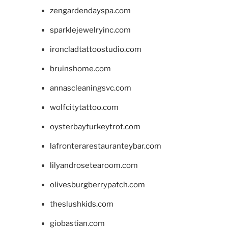
zengardendayspa.com
sparklejewelryinc.com
ironcladtattoostudio.com
bruinshome.com
annascleaningsvc.com
wolfcitytattoo.com
oysterbayturkeytrot.com
lafronterarestauranteybar.com
lilyandrosetearoom.com
olivesburgberrypatch.com
theslushkids.com
giobastian.com