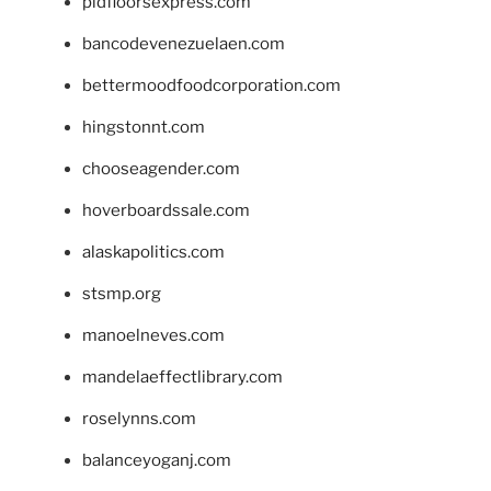
pidfloorsexpress.com
bancodevenezuelaen.com
bettermoodfoodcorporation.com
hingstonnt.com
chooseagender.com
hoverboardssale.com
alaskapolitics.com
stsmp.org
manoelneves.com
mandelaeffectlibrary.com
roselynns.com
balanceyoganj.com