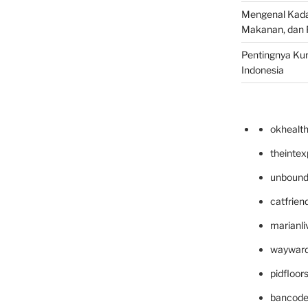
Mengenal Kadal
Makanan, dan 
Pentingnya Kur
Indonesia
okhealt
theinte
unbound
catfrien
marianli
wayward
pidfloo
bancode