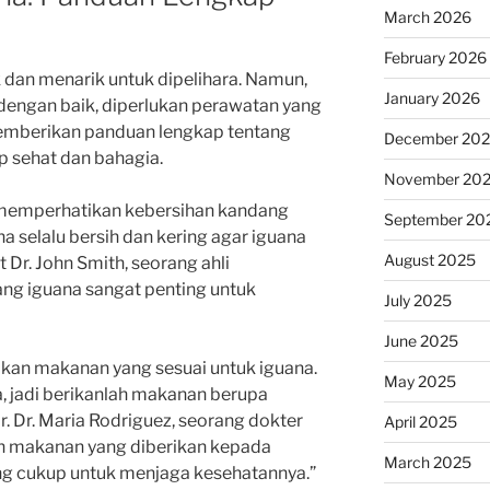
March 2026
February 2026
 dan menarik untuk dipelihara. Namun,
January 2026
dengan baik, diperlukan perawatan yang
 memberikan panduan lengkap tentang
December 20
p sehat dan bahagia.
November 20
 memperhatikan kebersihan kandang
September 20
a selalu bersih dan kering agar iguana
August 2025
 Dr. John Smith, seorang ahli
ang iguana sangat penting untuk
July 2025
June 2025
rikan makanan yang sesuai untuk iguana.
May 2025
, jadi berikanlah makanan berupa
. Dr. Maria Rodriguez, seorang dokter
April 2025
n makanan yang diberikan kepada
March 2025
ng cukup untuk menjaga kesehatannya.”