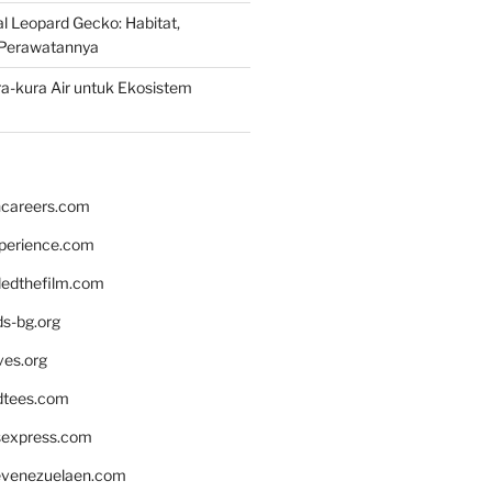
 Leopard Gecko: Habitat,
Perawatannya
a-kura Air untuk Ekosistem
hcareers.com
xperience.com
edthefilm.com
ds-bg.org
ves.org
tees.com
rsexpress.com
venezuelaen.com