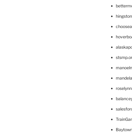
betterm
hingsto
choosea
hoverbo
alaskapo
stsmp.o
manoel
mandelae
roselyn
balance
salesfo
TrainG
Baytown