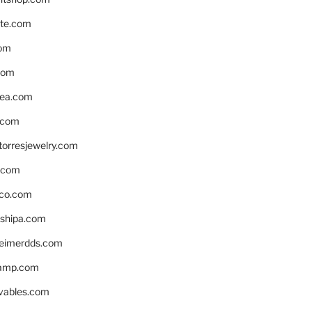
te.com
om
com
ea.com
.com
torresjewelry.com
s.com
ico.com
shipa.com
eimerdds.com
camp.com
ivables.com