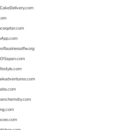
rCakeDelivery.com
.com
enceqatar.com
aApp.com
eofbusinessdfw.org
OfJapan.com
ifestyle.com
eekadventures.com
labs.com
leanchemdry.com
ing.com
acee.com
ntshop.com