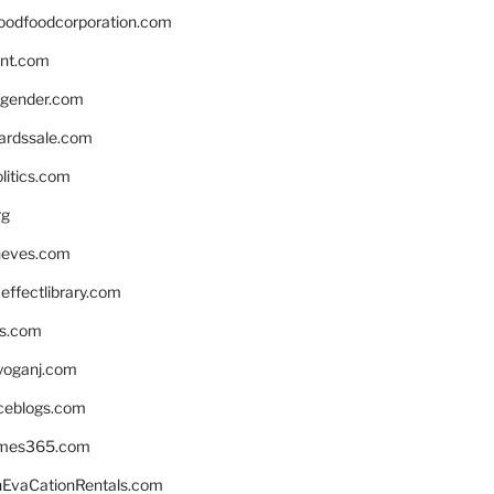
oodfoodcorporation.com
nnt.com
gender.com
ardssale.com
litics.com
rg
neves.com
ffectlibrary.com
ns.com
yoganj.com
rceblogs.com
ames365.com
EvaCationRentals.com