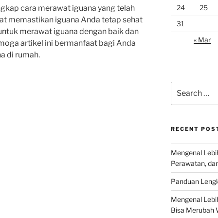
24
25
gkap cara merawat iguana yang telah
pat memastikan iguana Anda tetap sehat
31
u untuk merawat iguana dengan baik dan
« Mar
moga artikel ini bermanfaat bagi Anda
a di rumah.
Search
for:
RECENT POS
Mengenal Lebih
Perawatan, da
Panduan Lengk
Mengenal Lebi
Bisa Merubah 