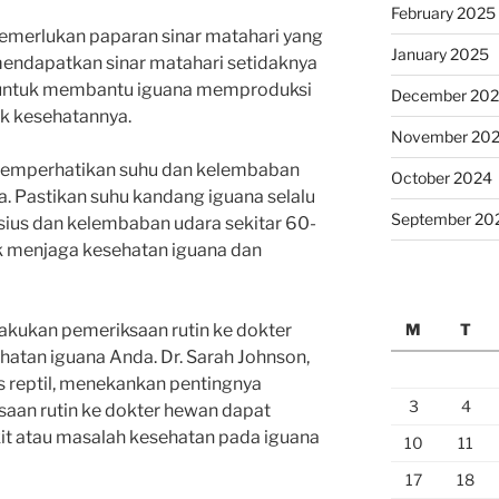
February 2025
emerlukan paparan sinar matahari yang
January 2025
mendapatkan sinar matahari setidaknya
ng untuk membantu iguana memproduksi
December 20
uk kesehatannya.
November 20
k memperhatikan suhu dan kelembaban
October 2024
a. Pastikan suhu kandang iguana selalu
September 20
lsius dan kelembaban udara sekitar 60-
uk menjaga kesehatan iguana dan
M
T
lakukan pemeriksaan rutin ke dokter
atan iguana Anda. Dr. Sarah Johnson,
s reptil, menekankan pentingnya
3
4
ksaan rutin ke dokter hewan dapat
t atau masalah kesehatan pada iguana
10
11
17
18