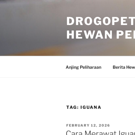
Skip
to
DROGOPET
content
HEWAN PE
Anjing Peliharaan
Berita He
TAG:
IGUANA
POSTED
FEBRUARY 12, 2026
ON
Cara Merawat Igua