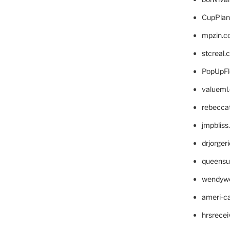
CupPlan
mpzin.c
stcreal.
PopUpFl
valueml
rebecca
jmpblis
drjorger
queensu
wendyw
ameri-
hrsrece