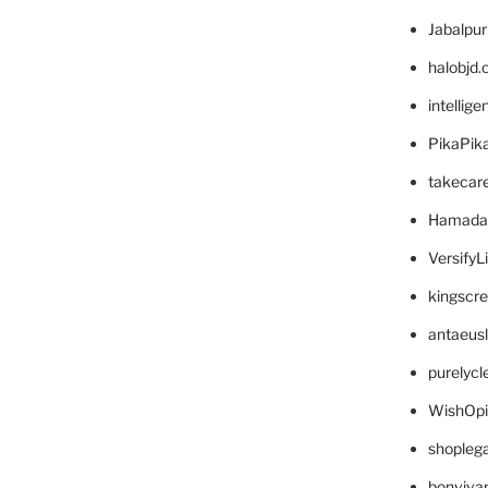
Jabalpu
halobjd
intellig
PikaPik
takecar
Hamada
VersifyL
kingscr
antaeus
purelyc
WishOp
shopleg
bonviva