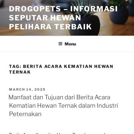
Skip
DROGOPETS – INFORMASI
to
SEPUTAR HEWAN
content
PELIHARA TERBAIK
Menu
TAG:
BERITA ACARA KEMATIAN HEWAN
TERNAK
POSTED
MARCH 14, 2025
ON
Manfaat dan Tujuan dari Berita Acara
Kematian Hewan Ternak dalam Industri
Peternakan