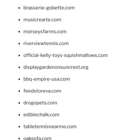
brasserie-gobette.com
musicrearte.com
morseysfarms.com
riverviewtennis.com
official-kelly-toys-squishmallows.com
displaygardenonsuncrest.org
bbq-empire-usa.com
feedstoreva.com
drogopets.com
ediblechalk.com
tabletennisnearme.com
oaksofa.com