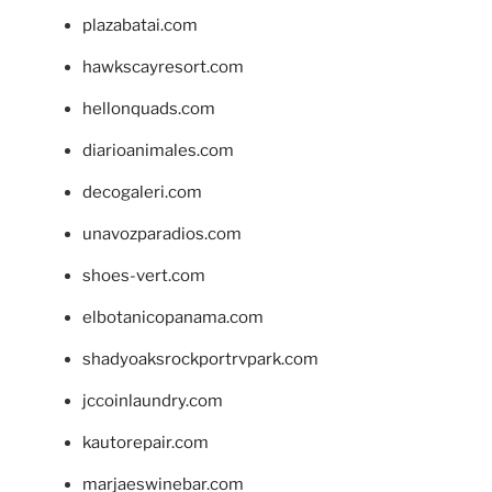
plazabatai.com
hawkscayresort.com
hellonquads.com
diarioanimales.com
decogaleri.com
unavozparadios.com
shoes-vert.com
elbotanicopanama.com
shadyoaksrockportrvpark.com
jccoinlaundry.com
kautorepair.com
marjaeswinebar.com