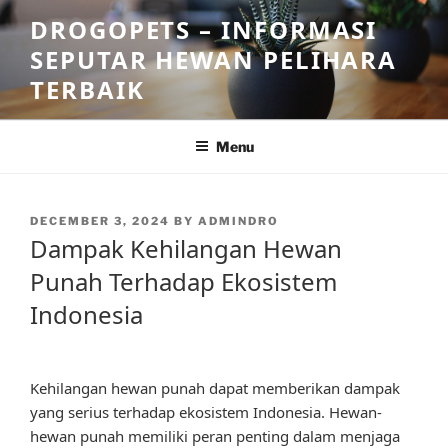
Skip
DROGOPETS – INFORMASI
to
SEPUTAR HEWAN PELIHARA
content
TERBAIK
Menu
POSTED
DECEMBER 3, 2024
BY
ADMINDRO
ON
Dampak Kehilangan Hewan
Punah Terhadap Ekosistem
Indonesia
Kehilangan hewan punah dapat memberikan dampak
yang serius terhadap ekosistem Indonesia. Hewan-
hewan punah memiliki peran penting dalam menjaga