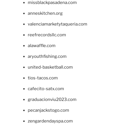
missblackpasadena.com
anneskitchen.org
valenciamarketytaqueria.com
reefrecordsllc.com
alawaffle.com
aryouthfishing.com
united-basketball.com
tios-tacos.com
cafecito-satx.com
graduacionviu2023.com
pecanjackstogo.com
zengardendayspa.com