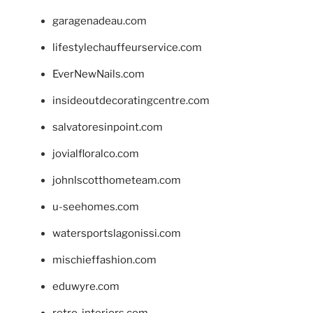
garagenadeau.com
lifestylechauffeurservice.com
EverNewNails.com
insideoutdecoratingcentre.com
salvatoresinpoint.com
jovialfloralco.com
johnlscotthometeam.com
u-seehomes.com
watersportslagonissi.com
mischieffashion.com
eduwyre.com
retro-interiors.com