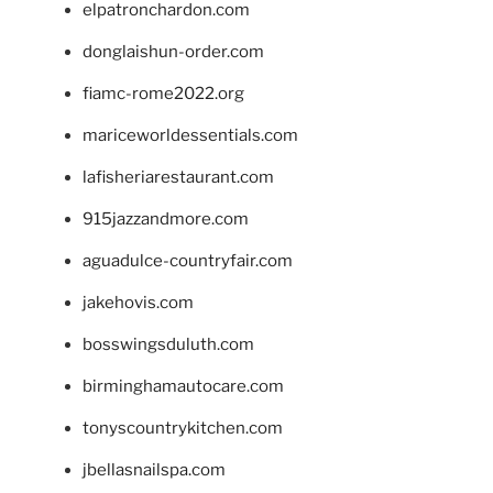
elpatronchardon.com
donglaishun-order.com
fiamc-rome2022.org
mariceworldessentials.com
lafisheriarestaurant.com
915jazzandmore.com
aguadulce-countryfair.com
jakehovis.com
bosswingsduluth.com
birminghamautocare.com
tonyscountrykitchen.com
jbellasnailspa.com