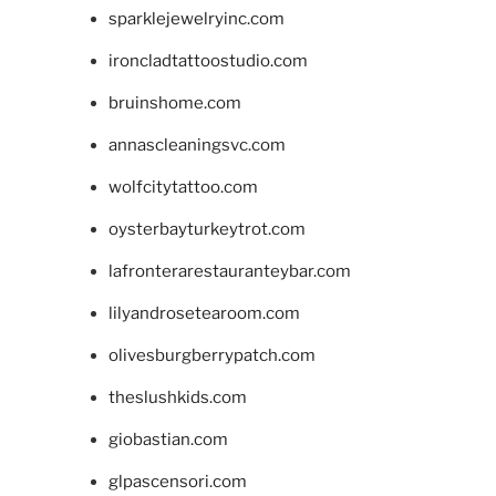
sparklejewelryinc.com
ironcladtattoostudio.com
bruinshome.com
annascleaningsvc.com
wolfcitytattoo.com
oysterbayturkeytrot.com
lafronterarestauranteybar.com
lilyandrosetearoom.com
olivesburgberrypatch.com
theslushkids.com
giobastian.com
glpascensori.com