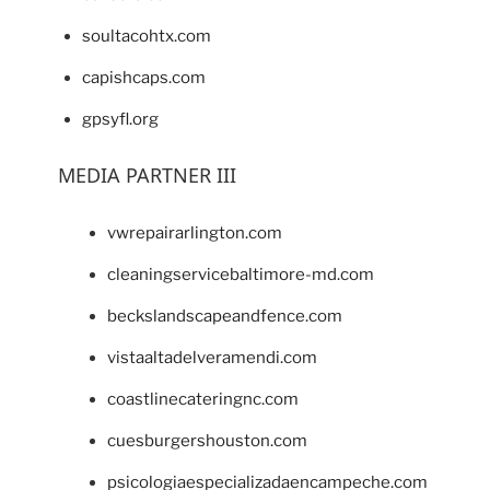
soultacohtx.com
capishcaps.com
gpsyfl.org
MEDIA PARTNER III
vwrepairarlington.com
cleaningservicebaltimore-md.com
beckslandscapeandfence.com
vistaaltadelveramendi.com
coastlinecateringnc.com
cuesburgershouston.com
psicologiaespecializadaencampeche.com