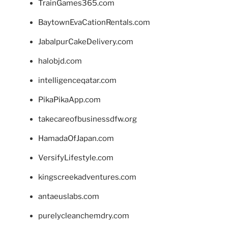
TrainGames365.com
BaytownEvaCationRentals.com
JabalpurCakeDelivery.com
halobjd.com
intelligenceqatar.com
PikaPikaApp.com
takecareofbusinessdfw.org
HamadaOfJapan.com
VersifyLifestyle.com
kingscreekadventures.com
antaeuslabs.com
purelycleanchemdry.com