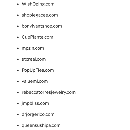
WishOping.com
shoplegacee.com
bonvivantshop.com
CupPlante.com
mpzin.com
stcreal.com
PopUpFlea.com
valueml.com
rebeccatorresjewelry.com
jmpbliss.com
drjorgerico.com
queensushipa.com