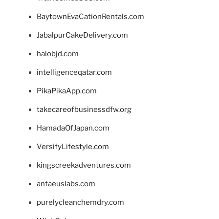
BaytownEvaCationRentals.com
JabalpurCakeDelivery.com
halobjd.com
intelligenceqatar.com
PikaPikaApp.com
takecareofbusinessdfw.org
HamadaOfJapan.com
VersifyLifestyle.com
kingscreekadventures.com
antaeuslabs.com
purelycleanchemdry.com