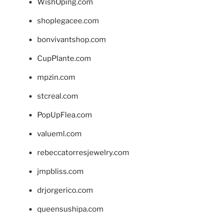
WishOping.com
shoplegacee.com
bonvivantshop.com
CupPlante.com
mpzin.com
stcreal.com
PopUpFlea.com
valueml.com
rebeccatorresjewelry.com
jmpbliss.com
drjorgerico.com
queensushipa.com