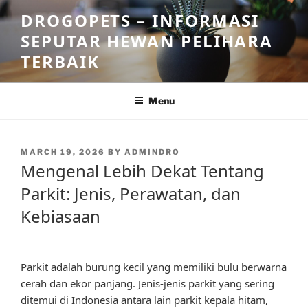
Skip
DROGOPETS – INFORMASI
to
SEPUTAR HEWAN PELIHARA
content
TERBAIK
Menu
POSTED
MARCH 19, 2026
BY
ADMINDRO
ON
Mengenal Lebih Dekat Tentang
Parkit: Jenis, Perawatan, dan
Kebiasaan
Parkit adalah burung kecil yang memiliki bulu berwarna
cerah dan ekor panjang. Jenis-jenis parkit yang sering
ditemui di Indonesia antara lain parkit kepala hitam,