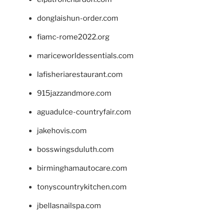
donglaishun-order.com
fiamc-rome2022.org
mariceworldessentials.com
lafisheriarestaurant.com
915jazzandmore.com
aguadulce-countryfair.com
jakehovis.com
bosswingsduluth.com
birminghamautocare.com
tonyscountrykitchen.com
jbellasnailspa.com