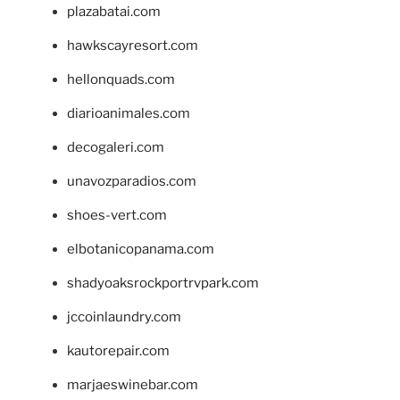
plazabatai.com
hawkscayresort.com
hellonquads.com
diarioanimales.com
decogaleri.com
unavozparadios.com
shoes-vert.com
elbotanicopanama.com
shadyoaksrockportrvpark.com
jccoinlaundry.com
kautorepair.com
marjaeswinebar.com