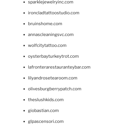
sparklejewelryinc.com
ironcladtattoostudio.com
bruinshome.com
annascleaningsvc.com
wolfcitytattoo.com
oysterbayturkeytrot.com
lafronterarestauranteybar.com
lilyandrosetearoom.com
olivesburgberrypatch.com
theslushkids.com
giobastian.com
glpascensori.com