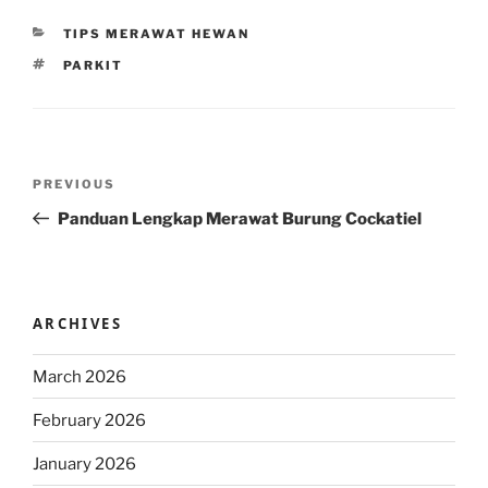
CATEGORIES
TIPS MERAWAT HEWAN
TAGS
PARKIT
Post
Previous
PREVIOUS
navigation
Post
Panduan Lengkap Merawat Burung Cockatiel
ARCHIVES
March 2026
February 2026
January 2026