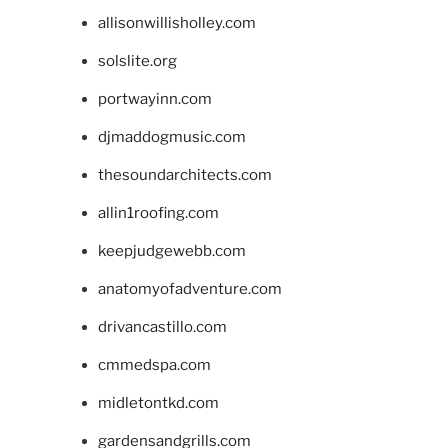
allisonwillisholley.com
solslite.org
portwayinn.com
djmaddogmusic.com
thesoundarchitects.com
allin1roofing.com
keepjudgewebb.com
anatomyofadventure.com
drivancastillo.com
cmmedspa.com
midletontkd.com
gardensandgrills.com