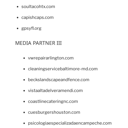
soultacohtx.com
capishcaps.com
gpsyfl.org
MEDIA PARTNER III
vwrepairarlington.com
cleaningservicebaltimore-md.com
beckslandscapeandfence.com
vistaaltadelveramendi.com
coastlinecateringnc.com
cuesburgershouston.com
psicologiaespecializadaencampeche.com