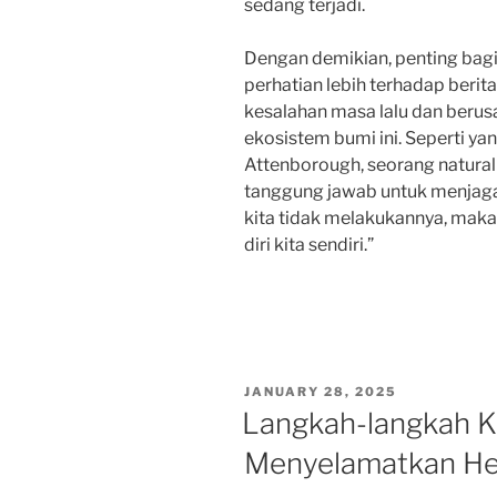
sedang terjadi.
Dengan demikian, penting bag
perhatian lebih terhadap berita
kesalahan masa lalu dan berus
ekosistem bumi ini. Seperti ya
Attenborough, seorang naturali
tanggung jawab untuk menjaga 
kita tidak melakukannya, maka 
diri kita sendiri.”
POSTED
JANUARY 28, 2025
ON
Langkah-langkah K
Menyelamatkan He