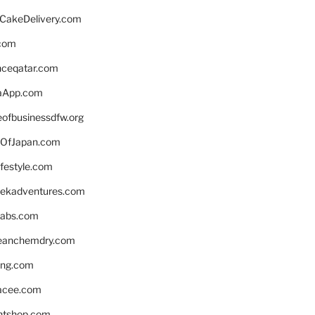
rCakeDelivery.com
.com
enceqatar.com
aApp.com
eofbusinessdfw.org
OfJapan.com
ifestyle.com
eekadventures.com
labs.com
leanchemdry.com
ing.com
acee.com
ntshop.com