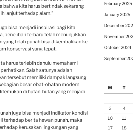
February 2025
 bahwa kita harus bertindak sekarang
h lanjut terhadap alam.”
January 2025
December 20
uga bisa menjadi inspirasi bagi kita
a, penelitian terbaru telah menunjukkan
November 20
 yang telah punah bisa dikembalikan ke
October 2024
ram konservasi yang tepat.
September 20
kita harus terlebih dahulu memahami
erhatikan. Salah satunya adalah
an tersebut memiliki dampak langsung
Sebagian besar obat-obatan modern
M
T
 ditemukan di hutan-hutan yang menjadi
.
3
4
unah juga bisa menjadi indikator kondisi
10
11
duli terhadap berita hewan punah, maka
i terhadap kerusakan lingkungan yang
17
18