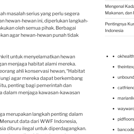
Mengenal Kadal
Makanan, dan 
ah masalah serius yang perlu segera
n hewan-hewan ini, diperlukan langkah-
Pentingnya Kur
lakukan oleh semua pihak. Berbagai
Indonesia
apkan agar hewan-hewan punah tidak
okhealt
onkrit untuk menyelamatkan hewan
gan menjaga habitat alami mereka.
theinte
eorang ahli konservasi hewan, “Habitat
unbound
ndungi agar mereka dapat berkembang
 itu, penting bagi pemerintah dan
catfrien
ma dalam menjaga kawasan-kawasan
marianli
wayward
juga merupakan langkah penting dalam
pidfloo
Menurut data dari WWF Indonesia,
ia diburu ilegal untuk diperdagangkan.
bancode