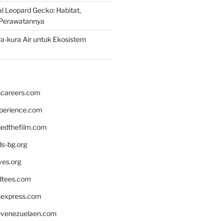
 Leopard Gecko: Habitat,
Perawatannya
a-kura Air untuk Ekosistem
hcareers.com
xperience.com
edthefilm.com
ds-bg.org
ves.org
tees.com
rsexpress.com
venezuelaen.com