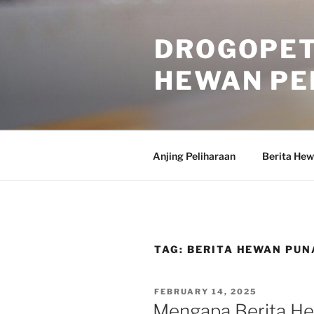
Skip
to
DROGOPET
content
HEWAN PE
Anjing Peliharaan
Berita He
TAG:
BERITA HEWAN PUN
POSTED
FEBRUARY 14, 2025
ON
Mengapa Berita He