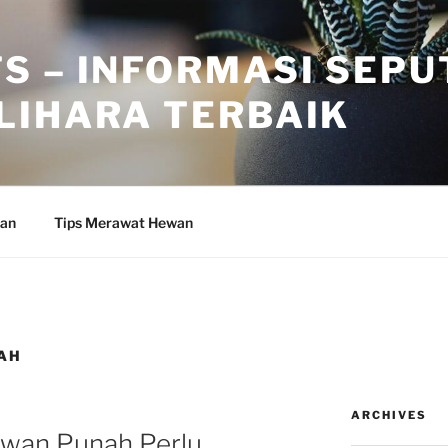
S – INFORMASI SEPU
LIHARA TERBAIK
wan
Tips Merawat Hewan
AH
ARCHIVES
wan Punah Perlu