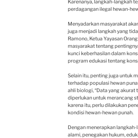
Karenanya, langkah-langkah t
perdagangan ilegal hewan-hew
Menyadarkan masyarakat akan
juga menjadi langkah yang tida
Ramono, Ketua Yayasan Orangu
masyarakat tentang pentingny
kunci keberhasilan dalam konse
program edukasi tentang konse
Selain itu, penting juga untuk
terhadap populasi hewan punah
ahli biologi, “Data yang akura
diperlukan untuk merancang str
karena itu, perlu dilakukan pe
kondisi hewan-hewan punah.
Dengan menerapkan langkah-la
alami, penegakan hukum, eduka