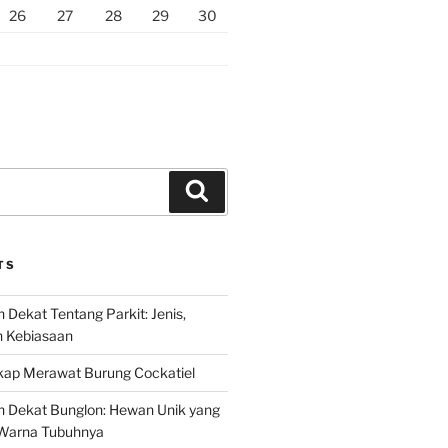
26
27
28
29
30
Search
TS
 Dekat Tentang Parkit: Jenis,
n Kebiasaan
ap Merawat Burung Cockatiel
h Dekat Bunglon: Hewan Unik yang
Warna Tubuhnya