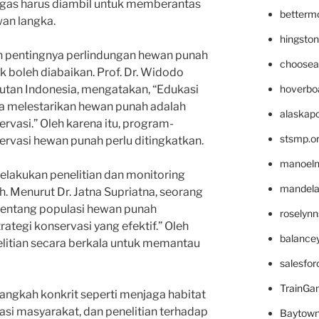
egas harus diambil untuk memberantas
betterm
an langka.
hingsto
 pentingnya perlindungan hewan punah
choosea
k boleh diabaikan. Prof. Dr. Widodo
hoverbo
tan Indonesia, mengatakan, “Edukasi
a melestarikan hewan punah adalah
alaskapo
rvasi.” Oleh karena itu, program-
stsmp.o
rvasi hewan punah perlu ditingkatkan.
manoel
 melakukan penelitian dan monitoring
mandelae
. Menurut Dr. Jatna Supriatna, seorang
t tentang populasi hewan punah
roselyn
ategi konservasi yang efektif.” Oleh
balance
nelitian secara berkala untuk memantau
salesfo
TrainG
ngkah konkrit seperti menjaga habitat
si masyarakat, dan penelitian terhadap
Baytown