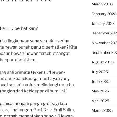
March 2026
February 2026
January 2026
erlu Diperhatikan?
December 20
 isu lingkungan yang semakin sering
November 20
ta hewan punah perlu diperhatikan? Kita
September 20
adaan hewan-hewan tersebut sangat
mbangan ekosistem.
August 2025
July 2025
ang ahli primata terkenal, “Hewan-
an dari keanekaragaman hayati yang
June 2025
erbuat sesuatu untuk melindungi mereka,
bagian dari kehidupan di bumi ini.”
May 2025
April 2025
a bisa menjadi pengingat bagi kita
a lingkungan. Prof. Dr. Ir. Emil Salim,
March 2025
up, pernah mengatakan bahwa “Hewan-