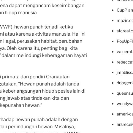
rena dapat mengancam keseimbangan
CupPlan
n hidup manusia.
mpzin.c
WWF), hewan punah terjadi ketika
stcreal.
i atau karena aktivitas manusia. Hal ini
 ilegal, perusakan habitat, perubahan
PopUpFl
ya. Oleh karena itu, penting bagi kita
valueml
if dalam melindungi keberagaman hayati
rebecca
jmpblis
li primata dan pendiri Orangutan
drjorger
gatakan, “Hewan punah adalah tanda
 keberlangsungan hidup spesies lain di
queensu
ung jawab atas tindakan kita dan
wendyw
 kepunahan hewan.”
ameri-
terhadap hewan punah adalah dengan
hrsrece
an perlindungan hewan. Misalnya,