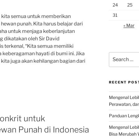
24
25
31
i kita semua untuk memberikan
 hewan punah. Kita harus belajar dari
« Mar
aha untuk menjaga keberlanjutan
ng dikatakan oleh Sir David
s terkenal, “Kita semua memiliki
keberagaman hayati di bumi ini. Jika
Search
kita juga akan kehilangan bagian dari
for:
RECENT POS
Mengenal Lebih
Perawatan, da
Panduan Lengk
onkrit untuk
Mengenal Lebi
wan Punah di Indonesia
Bisa Merubah 