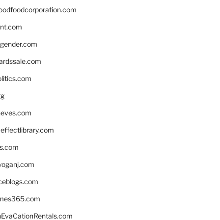
oodfoodcorporation.com
nnt.com
gender.com
ardssale.com
litics.com
rg
neves.com
ffectlibrary.com
ns.com
yoganj.com
rceblogs.com
ames365.com
EvaCationRentals.com