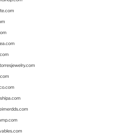
te.com
om
com
ea.com
.com
torresjewelry.com
s.com
ico.com
shipa.com
eimerdds.com
camp.com
ivables.com