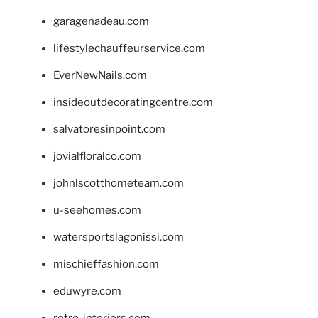
garagenadeau.com
lifestylechauffeurservice.com
EverNewNails.com
insideoutdecoratingcentre.com
salvatoresinpoint.com
jovialfloralco.com
johnlscotthometeam.com
u-seehomes.com
watersportslagonissi.com
mischieffashion.com
eduwyre.com
retro-interiors.com