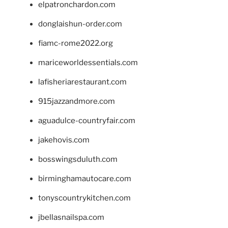
elpatronchardon.com
donglaishun-order.com
fiamc-rome2022.org
mariceworldessentials.com
lafisheriarestaurant.com
915jazzandmore.com
aguadulce-countryfair.com
jakehovis.com
bosswingsduluth.com
birminghamautocare.com
tonyscountrykitchen.com
jbellasnailspa.com