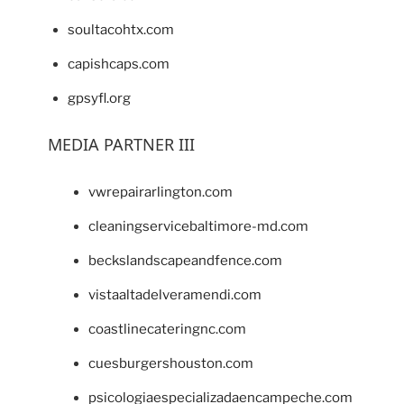
soultacohtx.com
capishcaps.com
gpsyfl.org
MEDIA PARTNER III
vwrepairarlington.com
cleaningservicebaltimore-md.com
beckslandscapeandfence.com
vistaaltadelveramendi.com
coastlinecateringnc.com
cuesburgershouston.com
psicologiaespecializadaencampeche.com