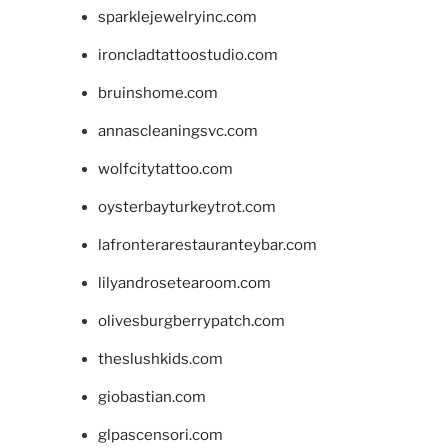
sparklejewelryinc.com
ironcladtattoostudio.com
bruinshome.com
annascleaningsvc.com
wolfcitytattoo.com
oysterbayturkeytrot.com
lafronterarestauranteybar.com
lilyandrosetearoom.com
olivesburgberrypatch.com
theslushkids.com
giobastian.com
glpascensori.com