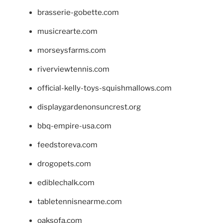
brasserie-gobette.com
musicrearte.com
morseysfarms.com
riverviewtennis.com
official-kelly-toys-squishmallows.com
displaygardenonsuncrest.org
bbq-empire-usa.com
feedstoreva.com
drogopets.com
ediblechalk.com
tabletennisnearme.com
oaksofa.com