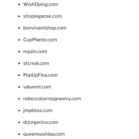
WishOping.com
shoplegacee.com
bonvivantshop.com
CupPlante.com
mpzin.com
stcreal.com
PopUpFlea.com
valueml.com
rebeccatorresjewelry.com
jmpbliss.com
drjorgerico.com
queensushipa.com