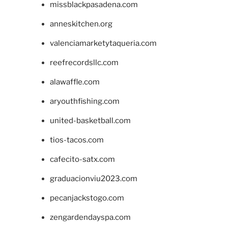
missblackpasadena.com
anneskitchen.org
valenciamarketytaqueria.com
reefrecordsllc.com
alawaffle.com
aryouthfishing.com
united-basketball.com
tios-tacos.com
cafecito-satx.com
graduacionviu2023.com
pecanjackstogo.com
zengardendayspa.com