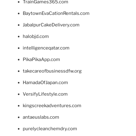
TrainGames365.com
BaytownEvaCationRentals.com
JabalpurCakeDelivery.com
halobjd.com
intelligenceqatar.com
PikaPikaApp.com
takecareofbusinessdfw.org
HamadaOfJapan.com
VersifyLifestyle.com
kingscreekadventures.com
antaeuslabs.com
purelycleanchemdry.com