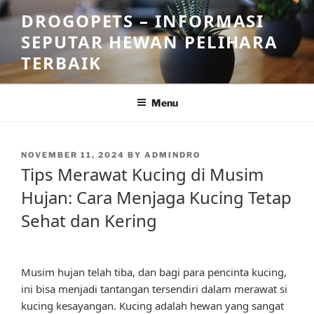
Skip
DROGOPETS – INFORMASI
to
SEPUTAR HEWAN PELIHARA
content
TERBAIK
Menu
POSTED
NOVEMBER 11, 2024
BY
ADMINDRO
ON
Tips Merawat Kucing di Musim
Hujan: Cara Menjaga Kucing Tetap
Sehat dan Kering
Musim hujan telah tiba, dan bagi para pencinta kucing,
ini bisa menjadi tantangan tersendiri dalam merawat si
kucing kesayangan. Kucing adalah hewan yang sangat