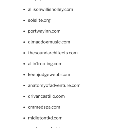
allisonwillisholley.com
solslite.org
portwayinn.com
djmaddogmusic.com
thesoundarchitects.com
allin1roofing.com
keepjudgewebb.com
anatomyofadventure.com
drivancastillo.com
cmmedspa.com
midletontkd.com