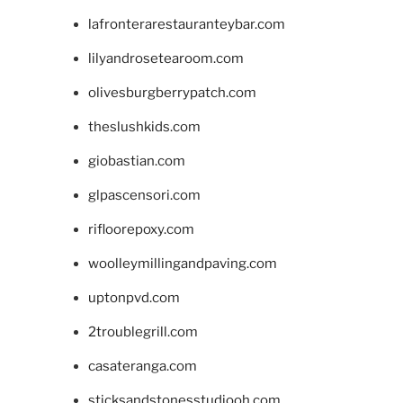
lafronterarestauranteybar.com
lilyandrosetearoom.com
olivesburgberrypatch.com
theslushkids.com
giobastian.com
glpascensori.com
rifloorepoxy.com
woolleymillingandpaving.com
uptonpvd.com
2troublegrill.com
casateranga.com
sticksandstonesstudiooh.com