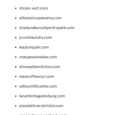
shoes-vert.com
elbotanicopanama.com
shadyoaksrockportrvpark.com
jccoinlaundry.com
kautorepair.com
marjaeswinebar.com
elmazatlanclinton.com
ideacoffeenyc.com
odieschillicothe.com
lacantinitagalesburg.com
pizzadeliverybristol.com