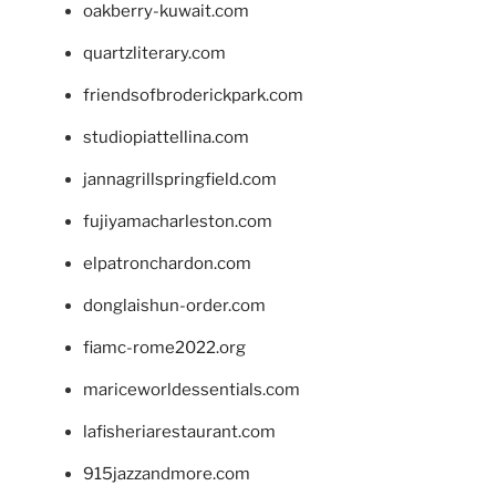
oakberry-kuwait.com
quartzliterary.com
friendsofbroderickpark.com
studiopiattellina.com
jannagrillspringfield.com
fujiyamacharleston.com
elpatronchardon.com
donglaishun-order.com
fiamc-rome2022.org
mariceworldessentials.com
lafisheriarestaurant.com
915jazzandmore.com