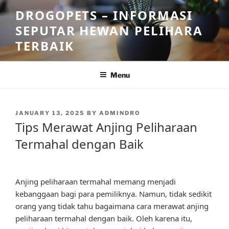
Skip
DROGOPETS – INFORMASI
to
SEPUTAR HEWAN PELIHARA
content
TERBAIK
Menu
POSTED
JANUARY 13, 2025
BY
ADMINDRO
ON
Tips Merawat Anjing Peliharaan
Termahal dengan Baik
Anjing peliharaan termahal memang menjadi
kebanggaan bagi para pemiliknya. Namun, tidak sedikit
orang yang tidak tahu bagaimana cara merawat anjing
peliharaan termahal dengan baik. Oleh karena itu,