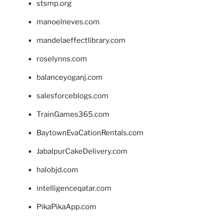
stsmp.org
manoelneves.com
mandelaeffectlibrary.com
roselynns.com
balanceyoganj.com
salesforceblogs.com
TrainGames365.com
BaytownEvaCationRentals.com
JabalpurCakeDelivery.com
halobjd.com
intelligenceqatar.com
PikaPikaApp.com