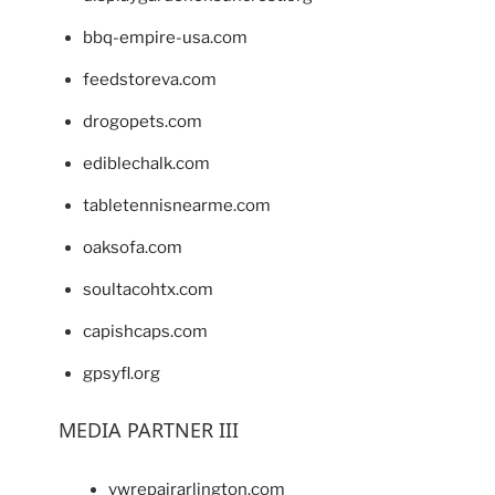
bbq-empire-usa.com
feedstoreva.com
drogopets.com
ediblechalk.com
tabletennisnearme.com
oaksofa.com
soultacohtx.com
capishcaps.com
gpsyfl.org
MEDIA PARTNER III
vwrepairarlington.com