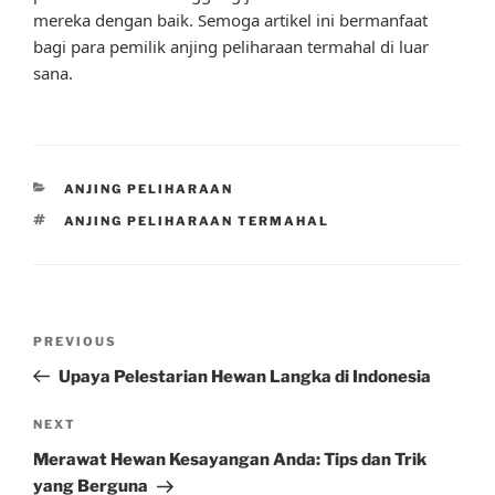
mereka dengan baik. Semoga artikel ini bermanfaat
bagi para pemilik anjing peliharaan termahal di luar
sana.
CATEGORIES
ANJING PELIHARAAN
TAGS
ANJING PELIHARAAN TERMAHAL
Post
Previous
PREVIOUS
navigation
Post
Upaya Pelestarian Hewan Langka di Indonesia
Next
NEXT
Post
Merawat Hewan Kesayangan Anda: Tips dan Trik
yang Berguna