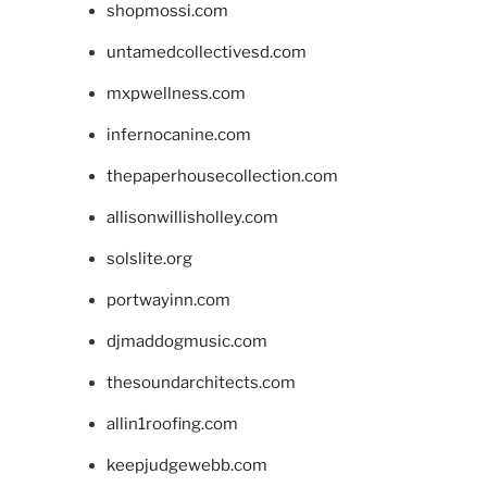
shopmossi.com
untamedcollectivesd.com
mxpwellness.com
infernocanine.com
thepaperhousecollection.com
allisonwillisholley.com
solslite.org
portwayinn.com
djmaddogmusic.com
thesoundarchitects.com
allin1roofing.com
keepjudgewebb.com