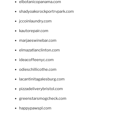
elbotanicopanama.com
shadyoaksrockportrvpark.com
jccoinlaundry.com
kautorepair.com
marjaeswinebar.com
elmazatlanclinton.com
ideacoffeenyc.com
odieschillicothe.com
lacantinitagalesburg.com
pizzadeliverybristol.com
greenstarsmogcheck.com
happypawspl.com