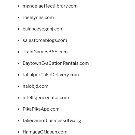
mandelaeffectlibrary.com
roselynns.com
balanceyoganj.com
salesforceblogs.com
TrainGames365.com
BaytownEvaCationRentals.com
JabalpurCakeDelivery.com
halobjd.com
intelligenceqatar.com
PikaPikaApp.com
takecareofbusinessdfw.org
HamadaOfJapan.com