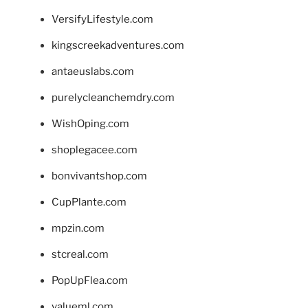
VersifyLifestyle.com
kingscreekadventures.com
antaeuslabs.com
purelycleanchemdry.com
WishOping.com
shoplegacee.com
bonvivantshop.com
CupPlante.com
mpzin.com
stcreal.com
PopUpFlea.com
valueml.com