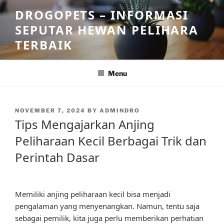
Skip
DROGOPETS – INFORMASI
to
SEPUTAR HEWAN PELIHARA
content
TERBAIK
Menu
POSTED
NOVEMBER 7, 2024
BY
ADMINDRO
ON
Tips Mengajarkan Anjing
Peliharaan Kecil Berbagai Trik dan
Perintah Dasar
Memiliki anjing peliharaan kecil bisa menjadi
pengalaman yang menyenangkan. Namun, tentu saja
sebagai pemilik, kita juga perlu memberikan perhatian