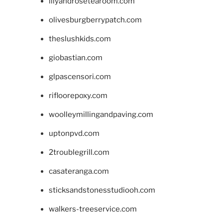
lilyandrosetearoom.com
olivesburgberrypatch.com
theslushkids.com
giobastian.com
glpascensori.com
rifloorepoxy.com
woolleymillingandpaving.com
uptonpvd.com
2troublegrill.com
casateranga.com
sticksandstonesstudiooh.com
walkers-treeservice.com