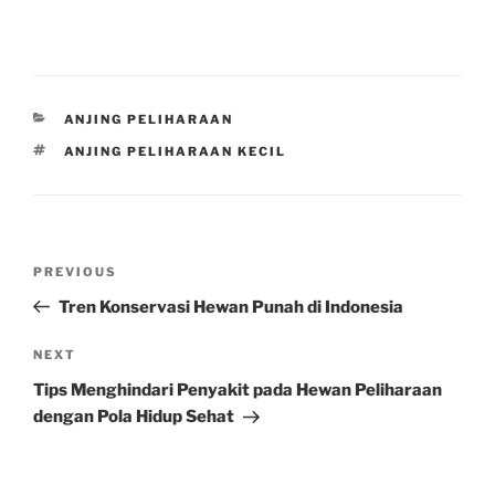
CATEGORIES
ANJING PELIHARAAN
TAGS
ANJING PELIHARAAN KECIL
Post
Previous
PREVIOUS
navigation
Post
Tren Konservasi Hewan Punah di Indonesia
Next
NEXT
Post
Tips Menghindari Penyakit pada Hewan Peliharaan
dengan Pola Hidup Sehat