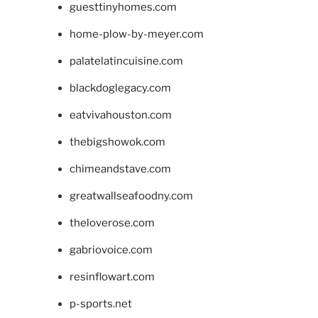
guesttinyhomes.com
home-plow-by-meyer.com
palatelatincuisine.com
blackdoglegacy.com
eatvivahouston.com
thebigshowok.com
chimeandstave.com
greatwallseafoodny.com
theloverose.com
gabriovoice.com
resinflowart.com
p-sports.net