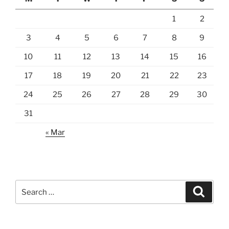
1
2
3
4
5
6
7
8
9
10
11
12
13
14
15
16
17
18
19
20
21
22
23
24
25
26
27
28
29
30
31
« Mar
Search
Search
for: