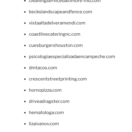
cleaningservicebaltimore-md.com
beckslandscapeandfence.com
vistaaltadelveramendi.com
coastlinecateringnc.com
cuesburgershouston.com
psicologiaespecializadaencampeche.com
dmtacos.com
crescentstreetprinting.com
hornopizza.com
driveadragster.com
hematologa.com
lizaivanov.com