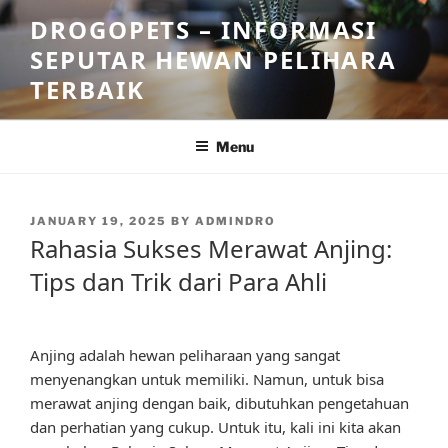
Skip
DROGOPETS – INFORMASI
to
SEPUTAR HEWAN PELIHARA
content
TERBAIK
Menu
POSTED
JANUARY 19, 2025
BY
ADMINDRO
ON
Rahasia Sukses Merawat Anjing:
Tips dan Trik dari Para Ahli
Anjing adalah hewan peliharaan yang sangat
menyenangkan untuk memiliki. Namun, untuk bisa
merawat anjing dengan baik, dibutuhkan pengetahuan
dan perhatian yang cukup. Untuk itu, kali ini kita akan