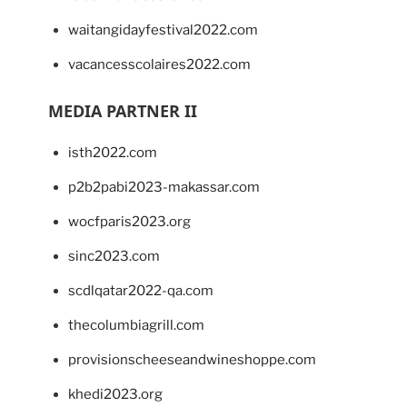
waitangidayfestival2022.com
vacancesscolaires2022.com
MEDIA PARTNER II
isth2022.com
p2b2pabi2023-makassar.com
wocfparis2023.org
sinc2023.com
scdlqatar2022-qa.com
thecolumbiagrill.com
provisionscheeseandwineshoppe.com
khedi2023.org