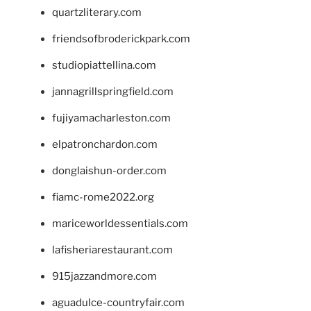
quartzliterary.com
friendsofbroderickpark.com
studiopiattellina.com
jannagrillspringfield.com
fujiyamacharleston.com
elpatronchardon.com
donglaishun-order.com
fiamc-rome2022.org
mariceworldessentials.com
lafisheriarestaurant.com
915jazzandmore.com
aguadulce-countryfair.com