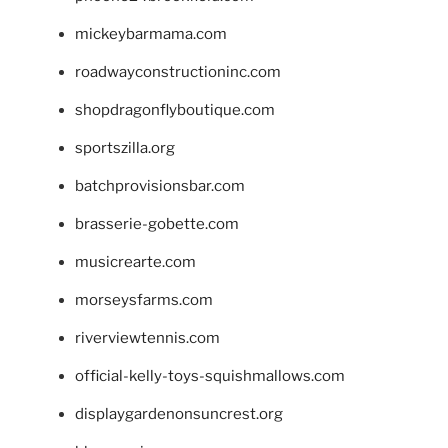
mickeybarmama.com
roadwayconstructioninc.com
shopdragonflyboutique.com
sportszilla.org
batchprovisionsbar.com
brasserie-gobette.com
musicrearte.com
morseysfarms.com
riverviewtennis.com
official-kelly-toys-squishmallows.com
displaygardenonsuncrest.org