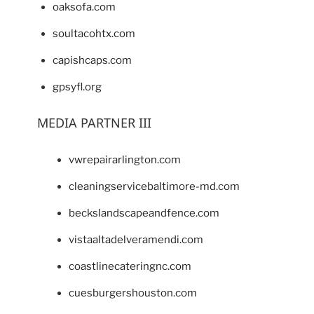
oaksofa.com
soultacohtx.com
capishcaps.com
gpsyfl.org
MEDIA PARTNER III
vwrepairarlington.com
cleaningservicebaltimore-md.com
beckslandscapeandfence.com
vistaaltadelveramendi.com
coastlinecateringnc.com
cuesburgershouston.com