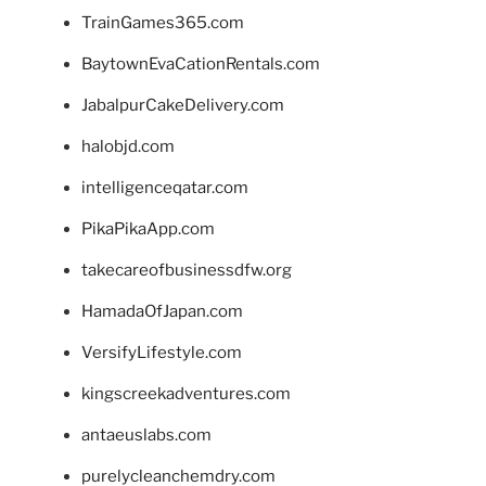
TrainGames365.com
BaytownEvaCationRentals.com
JabalpurCakeDelivery.com
halobjd.com
intelligenceqatar.com
PikaPikaApp.com
takecareofbusinessdfw.org
HamadaOfJapan.com
VersifyLifestyle.com
kingscreekadventures.com
antaeuslabs.com
purelycleanchemdry.com