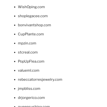
WishOping.com
shoplegacee.com
bonvivantshop.com
CupPlante.com
mpzin.com
stcreal.com
PopUpFlea.com
valueml.com
rebeccatorresjewelry.com
jmpbliss.com
drjorgerico.com
queensushipa.com