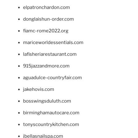
elpatronchardon.com
donglaishun-order.com
fiamc-rome2022.org
mariceworldessentials.com
lafisheriarestaurant.com
915jazzandmore.com
aguadulce-countryfair.com
jakehovis.com
bosswingsduluth.com
birminghamautocare.com
tonyscountrykitchen.com
jbellasnailspa.com