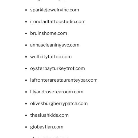
sparklejewelryinc.com
ironcladtattoostudio.com
bruinshome.com
annascleaningsvc.com
wolfcitytattoo.com
oysterbayturkeytrot.com
lafronterarestauranteybar.com
lilyandrosetearoom.com
olivesburgberrypatch.com
theslushkids.com
giobastian.com