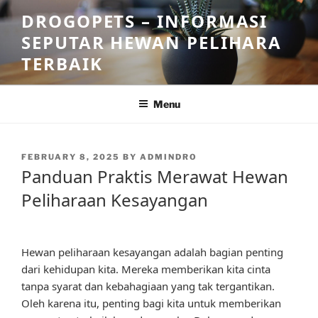
Skip
DROGOPETS – INFORMASI
to
SEPUTAR HEWAN PELIHARA
content
TERBAIK
Menu
POSTED
FEBRUARY 8, 2025
BY
ADMINDRO
ON
Panduan Praktis Merawat Hewan
Peliharaan Kesayangan
Hewan peliharaan kesayangan adalah bagian penting
dari kehidupan kita. Mereka memberikan kita cinta
tanpa syarat dan kebahagiaan yang tak tergantikan.
Oleh karena itu, penting bagi kita untuk memberikan