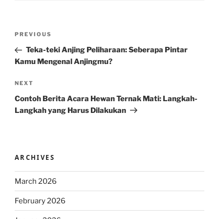
Post
Previous
PREVIOUS
navigation
Post
Teka-teki Anjing Peliharaan: Seberapa Pintar
Kamu Mengenal Anjingmu?
Next
NEXT
Post
Contoh Berita Acara Hewan Ternak Mati: Langkah-
Langkah yang Harus Dilakukan
ARCHIVES
March 2026
February 2026