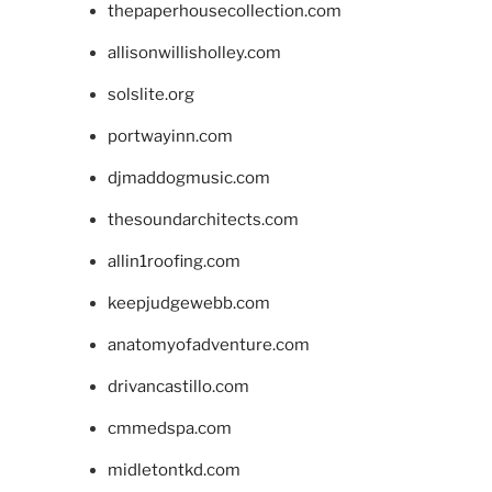
thepaperhousecollection.com
allisonwillisholley.com
solslite.org
portwayinn.com
djmaddogmusic.com
thesoundarchitects.com
allin1roofing.com
keepjudgewebb.com
anatomyofadventure.com
drivancastillo.com
cmmedspa.com
midletontkd.com