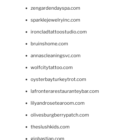
zengardendayspa.com
sparklejewelryinc.com
ironcladtattoostudio.com
bruinshome.com
annascleaningsvc.com
wolfcitytattoo.com
oysterbayturkeytrot.com
lafronterarestauranteybar.com
lilyandrosetearoom.com
olivesburgberrypatch.com
theslushkids.com
giobastian.com