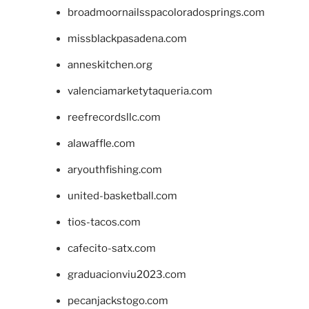
broadmoornailsspacoloradosprings.com
missblackpasadena.com
anneskitchen.org
valenciamarketytaqueria.com
reefrecordsllc.com
alawaffle.com
aryouthfishing.com
united-basketball.com
tios-tacos.com
cafecito-satx.com
graduacionviu2023.com
pecanjackstogo.com