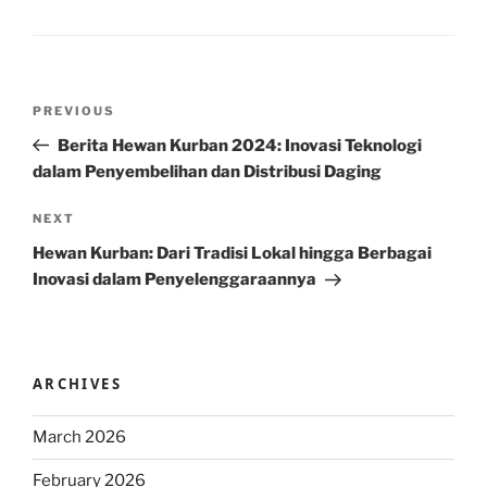
Post
Previous
PREVIOUS
navigation
Post
Berita Hewan Kurban 2024: Inovasi Teknologi
dalam Penyembelihan dan Distribusi Daging
Next
NEXT
Post
Hewan Kurban: Dari Tradisi Lokal hingga Berbagai
Inovasi dalam Penyelenggaraannya
ARCHIVES
March 2026
February 2026