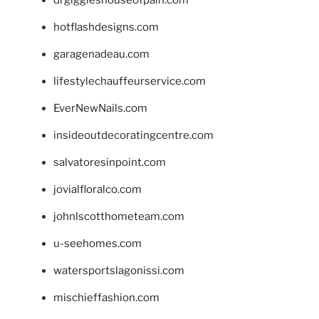
drgiggleshouseofpain.com
hotflashdesigns.com
garagenadeau.com
lifestylechauffeurservice.com
EverNewNails.com
insideoutdecoratingcentre.com
salvatoresinpoint.com
jovialfloralco.com
johnlscotthometeam.com
u-seehomes.com
watersportslagonissi.com
mischieffashion.com