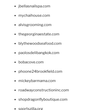
jbellasnailspa.com
mychaihouse.com
alvisgrooming.com
thegeorginaestate.com
blythewoodseafood.com
paolosdelibangkok.com
bobacove.com
phoone24brookfield.com
mickeybarmama.com
roadwayconstructioninc.com
shopdragonflyboutique.com
sportszilla.org