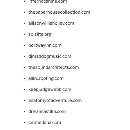
infernocanine.com
thepaperhousecollection.com
allisonwillisholley.com
solslite.org
portwayinn.com
djmaddogmusic.com
thesoundarchitects.com
allin1roofing.com
keepjudgewebb.com
anatomyofadventure.com
drivancastillo.com
cmmedspa.com