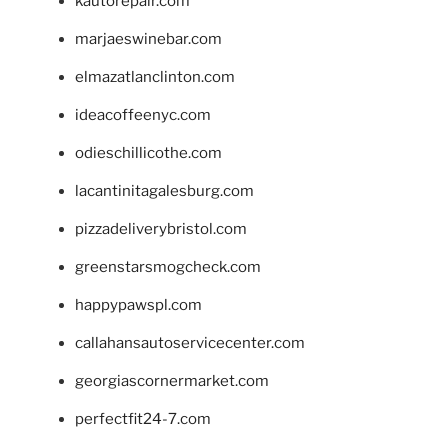
kautorepair.com
marjaeswinebar.com
elmazatlanclinton.com
ideacoffeenyc.com
odieschillicothe.com
lacantinitagalesburg.com
pizzadeliverybristol.com
greenstarsmogcheck.com
happypawspl.com
callahansautoservicecenter.com
georgiascornermarket.com
perfectfit24-7.com