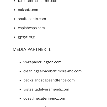
tabletennisnearme.com
oaksofa.com
soultacohtx.com
capishcaps.com
gpsyfl.org
MEDIA PARTNER III
vwrepairarlington.com
cleaningservicebaltimore-md.com
beckslandscapeandfence.com
vistaaltadelveramendi.com
coastlinecateringnc.com