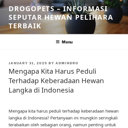
Skip
DROGOPETS – INFORMASI
to
SEPUTAR HEWAN PELIHARA
content
TERBAIK
Menu
POSTED
JANUARY 31, 2025
BY
ADMINDRO
ON
Mengapa Kita Harus Peduli
Terhadap Keberadaan Hewan
Langka di Indonesia
Mengapa kita harus peduli terhadap keberadaan hewan
langka di Indonesia? Pertanyaan ini mungkin seringkali
terabaikan oleh sebagian orang, namun penting untuk