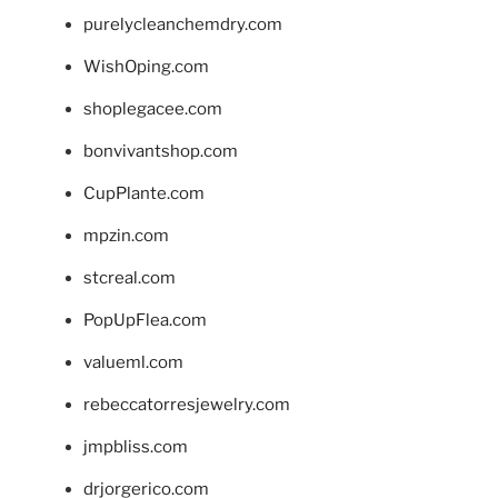
purelycleanchemdry.com
WishOping.com
shoplegacee.com
bonvivantshop.com
CupPlante.com
mpzin.com
stcreal.com
PopUpFlea.com
valueml.com
rebeccatorresjewelry.com
jmpbliss.com
drjorgerico.com