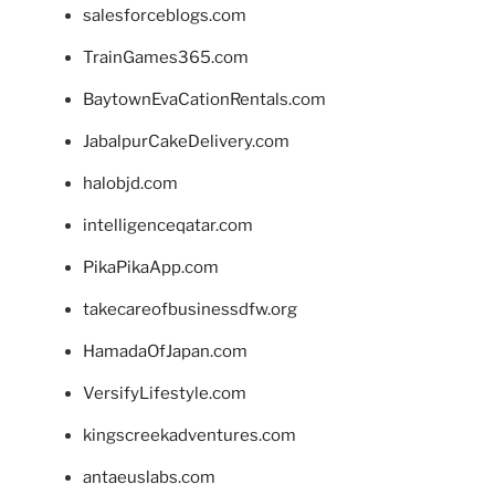
salesforceblogs.com
TrainGames365.com
BaytownEvaCationRentals.com
JabalpurCakeDelivery.com
halobjd.com
intelligenceqatar.com
PikaPikaApp.com
takecareofbusinessdfw.org
HamadaOfJapan.com
VersifyLifestyle.com
kingscreekadventures.com
antaeuslabs.com