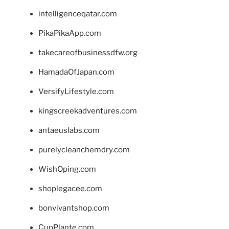
intelligenceqatar.com
PikaPikaApp.com
takecareofbusinessdfw.org
HamadaOfJapan.com
VersifyLifestyle.com
kingscreekadventures.com
antaeuslabs.com
purelycleanchemdry.com
WishOping.com
shoplegacee.com
bonvivantshop.com
CupPlante.com