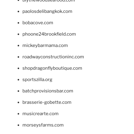
blythewoodseafood.com
paolosdelibangkok.com
bobacove.com
phoone24brookfield.com
mickeybarmama.com
roadwayconstructioninc.com
shopdragonflyboutique.com
sportszilla.org
batchprovisionsbar.com
brasserie-gobette.com
musicrearte.com
morseysfarms.com