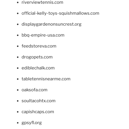
riverviewtennis.com
official-kelly-toys-squishmallows.com
displaygardenonsuncrest.org
bbq-empire-usa.com
feedstoreva.com
drogopets.com
ediblechalk.com
tabletennisnearme.com
oaksofa.com
soultacohtx.com
capishcaps.com
gpsyfl.org