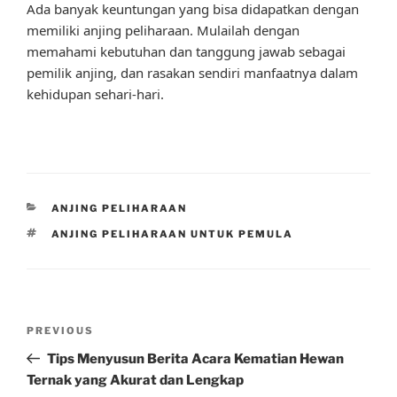
Ada banyak keuntungan yang bisa didapatkan dengan
memiliki anjing peliharaan. Mulailah dengan
memahami kebutuhan dan tanggung jawab sebagai
pemilik anjing, dan rasakan sendiri manfaatnya dalam
kehidupan sehari-hari.
CATEGORIES
ANJING PELIHARAAN
TAGS
ANJING PELIHARAAN UNTUK PEMULA
Post
Previous
PREVIOUS
navigation
Post
Tips Menyusun Berita Acara Kematian Hewan
Ternak yang Akurat dan Lengkap