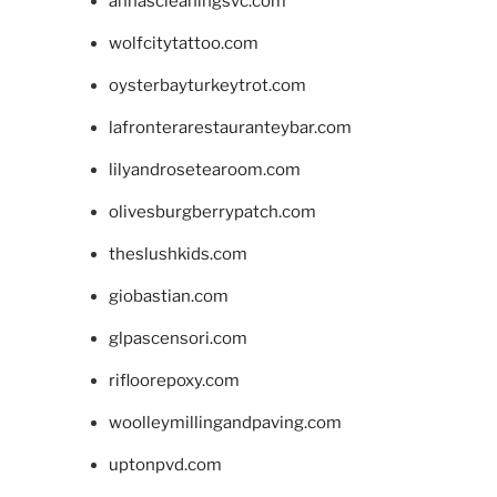
annascleaningsvc.com
wolfcitytattoo.com
oysterbayturkeytrot.com
lafronterarestauranteybar.com
lilyandrosetearoom.com
olivesburgberrypatch.com
theslushkids.com
giobastian.com
glpascensori.com
rifloorepoxy.com
woolleymillingandpaving.com
uptonpvd.com