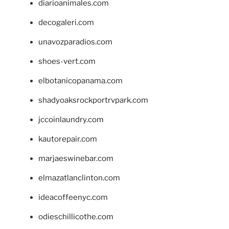
diarioanimales.com
decogaleri.com
unavozparadios.com
shoes-vert.com
elbotanicopanama.com
shadyoaksrockportrvpark.com
jccoinlaundry.com
kautorepair.com
marjaeswinebar.com
elmazatlanclinton.com
ideacoffeenyc.com
odieschillicothe.com