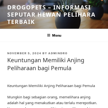
Skip
DROGOPETS – INFORMASI
to
SEPUTAR HEWAN PELIHARA
content
TERBAIK
Menu
POSTED
NOVEMBER 5, 2024
BY
ADMINDRO
ON
Keuntungan Memiliki Anjing
Peliharaan bagi Pemula
Keuntungan Memiliki Anjing Peliharaan bagi Pemula
Mungkin bagi sebagian orang, memelihara anjing
adalah hal yang menakutkan atau terlalu merepotkan.