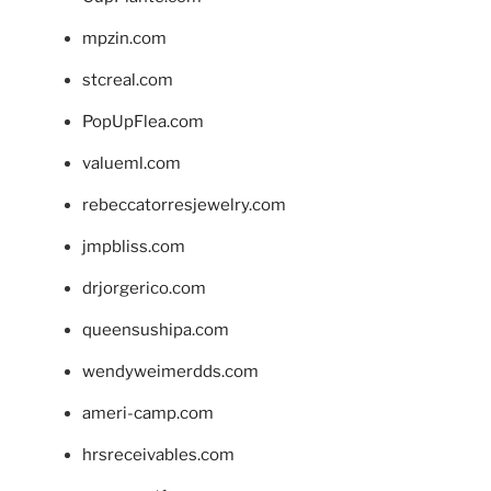
mpzin.com
stcreal.com
PopUpFlea.com
valueml.com
rebeccatorresjewelry.com
jmpbliss.com
drjorgerico.com
queensushipa.com
wendyweimerdds.com
ameri-camp.com
hrsreceivables.com