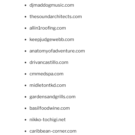
djmaddogmusic.com
thesoundarchitects.com
allin1roofing.com
keepjudgewebb.com
anatomyofadventure.com
drivancastillo.com
cmmedspa.com
midletontkd.com
gardensandgrills.com
basilfoodwine.com
nikko-tochigi.net
caribbean-corner.com