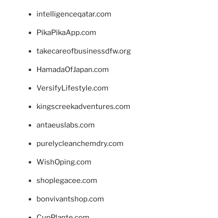
intelligenceqatar.com
PikaPikaApp.com
takecareofbusinessdfw.org
HamadaOfJapan.com
VersifyLifestyle.com
kingscreekadventures.com
antaeuslabs.com
purelycleanchemdry.com
WishOping.com
shoplegacee.com
bonvivantshop.com
CupPlante.com