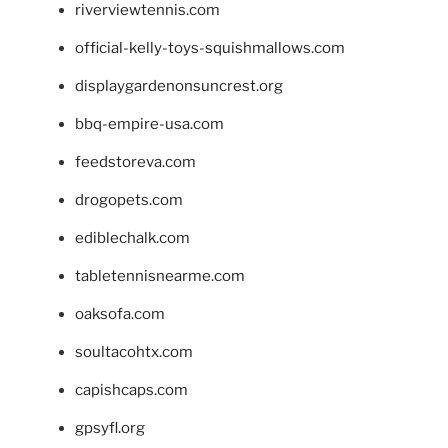
riverviewtennis.com
official-kelly-toys-squishmallows.com
displaygardenonsuncrest.org
bbq-empire-usa.com
feedstoreva.com
drogopets.com
ediblechalk.com
tabletennisnearme.com
oaksofa.com
soultacohtx.com
capishcaps.com
gpsyfl.org