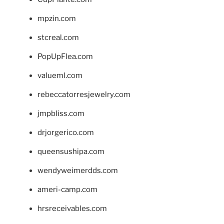
mpzin.com
stcreal.com
PopUpFlea.com
valueml.com
rebeccatorresjewelry.com
jmpbliss.com
drjorgerico.com
queensushipa.com
wendyweimerdds.com
ameri-camp.com
hrsreceivables.com