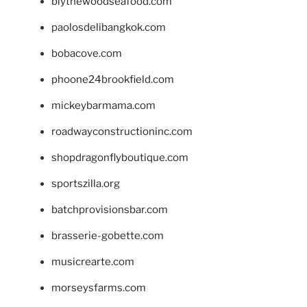
blythewoodseafood.com
paolosdelibangkok.com
bobacove.com
phoone24brookfield.com
mickeybarmama.com
roadwayconstructioninc.com
shopdragonflyboutique.com
sportszilla.org
batchprovisionsbar.com
brasserie-gobette.com
musicrearte.com
morseysfarms.com