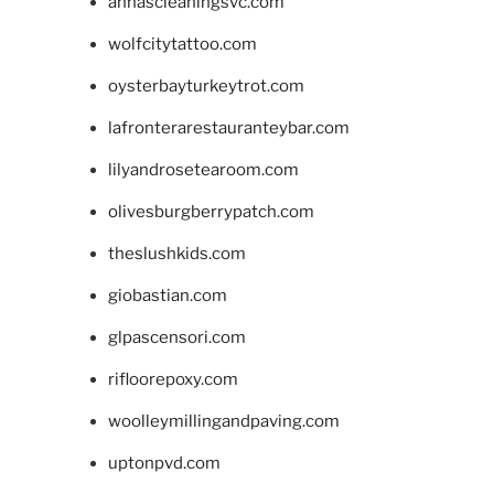
annascleaningsvc.com
wolfcitytattoo.com
oysterbayturkeytrot.com
lafronterarestauranteybar.com
lilyandrosetearoom.com
olivesburgberrypatch.com
theslushkids.com
giobastian.com
glpascensori.com
rifloorepoxy.com
woolleymillingandpaving.com
uptonpvd.com