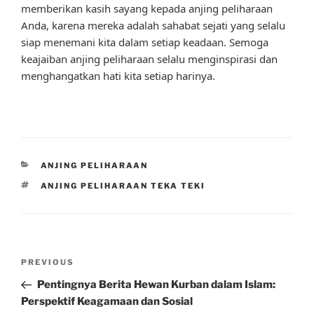
memberikan kasih sayang kepada anjing peliharaan
Anda, karena mereka adalah sahabat sejati yang selalu
siap menemani kita dalam setiap keadaan. Semoga
keajaiban anjing peliharaan selalu menginspirasi dan
menghangatkan hati kita setiap harinya.
CATEGORIES
ANJING PELIHARAAN
TAGS
ANJING PELIHARAAN TEKA TEKI
Post
Previous
PREVIOUS
navigation
Post
Pentingnya Berita Hewan Kurban dalam Islam:
Perspektif Keagamaan dan Sosial