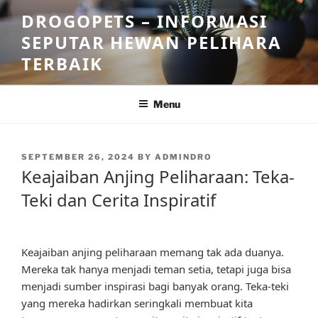
Skip
DROGOPETS – INFORMASI
to
SEPUTAR HEWAN PELIHARA
content
TERBAIK
Menu
POSTED
SEPTEMBER 26, 2024
BY
ADMINDRO
ON
Keajaiban Anjing Peliharaan: Teka-
Teki dan Cerita Inspiratif
Keajaiban anjing peliharaan memang tak ada duanya.
Mereka tak hanya menjadi teman setia, tetapi juga bisa
menjadi sumber inspirasi bagi banyak orang. Teka-teki
yang mereka hadirkan seringkali membuat kita