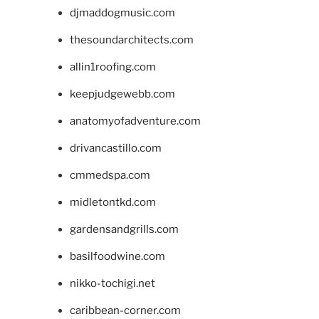
djmaddogmusic.com
thesoundarchitects.com
allin1roofing.com
keepjudgewebb.com
anatomyofadventure.com
drivancastillo.com
cmmedspa.com
midletontkd.com
gardensandgrills.com
basilfoodwine.com
nikko-tochigi.net
caribbean-corner.com