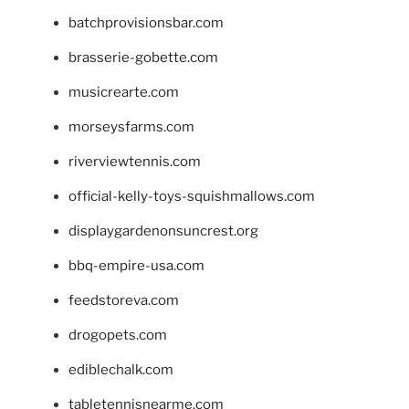
batchprovisionsbar.com
brasserie-gobette.com
musicrearte.com
morseysfarms.com
riverviewtennis.com
official-kelly-toys-squishmallows.com
displaygardenonsuncrest.org
bbq-empire-usa.com
feedstoreva.com
drogopets.com
ediblechalk.com
tabletennisnearme.com