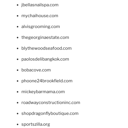
jbellasnailspa.com
mychaihouse.com
alvisgrooming.com
thegeorginaestate.com
blythewoodseafood.com
paolosdelibangkok.com
bobacove.com
phoone24brookfield.com
mickeybarmama.com
roadwayconstructioninc.com
shopdragonflyboutique.com
sportszilla.org