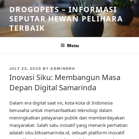
Skip
DROGOPETS – INFORMASI
to
SEPUTAR HEWAN PELIHARA
content
TERBAIK
Menu
POSTED
JULY 23, 2025
BY
ADMINDRO
ON
Inovasi Siku: Membangun Masa
Depan Digital Samarinda
Dalam era digital saat ini, kota-kota di Indonesia
berusaha untuk memanfaatkan teknologi dalam
meningkatkan pelayanan publik dan memberdayakan
masyarakat. Salah satu inisiatif yang menarik perhatian
adalah siku.blksamarinda.id, sebuah platform inovatif