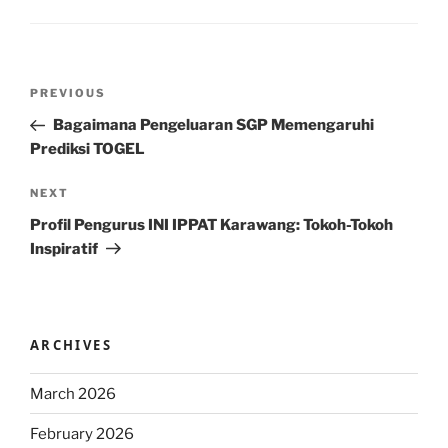
Post
Previous
PREVIOUS
navigation
Post
Bagaimana Pengeluaran SGP Memengaruhi
Prediksi TOGEL
Next
NEXT
Post
Profil Pengurus INI IPPAT Karawang: Tokoh-Tokoh
Inspiratif
ARCHIVES
March 2026
February 2026