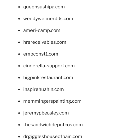
queensushipa.com
wendyweimerdds.com
ameri-camp.com
hrsreceivables.com
empconst1.com
cinderella-support.com
bigpinkrestaurant.com
inspirehuahin.com
memmingerspainting.com
jeremypbeasley.com
thesandwichdepotcos.com
drgiggleshouseofpain.com