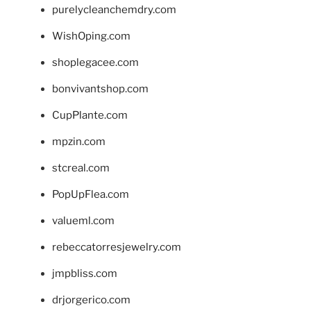
purelycleanchemdry.com
WishOping.com
shoplegacee.com
bonvivantshop.com
CupPlante.com
mpzin.com
stcreal.com
PopUpFlea.com
valueml.com
rebeccatorresjewelry.com
jmpbliss.com
drjorgerico.com