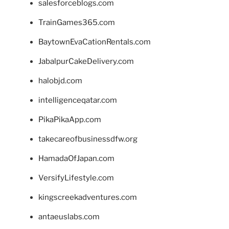
salesforceblogs.com
TrainGames365.com
BaytownEvaCationRentals.com
JabalpurCakeDelivery.com
halobjd.com
intelligenceqatar.com
PikaPikaApp.com
takecareofbusinessdfw.org
HamadaOfJapan.com
VersifyLifestyle.com
kingscreekadventures.com
antaeuslabs.com