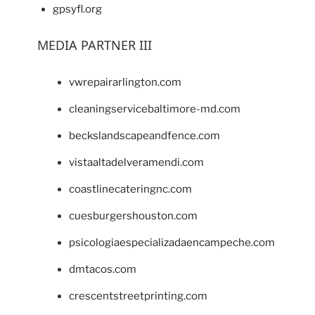
gpsyfl.org
MEDIA PARTNER III
vwrepairarlington.com
cleaningservicebaltimore-md.com
beckslandscapeandfence.com
vistaaltadelveramendi.com
coastlinecateringnc.com
cuesburgershouston.com
psicologiaespecializadaencampeche.com
dmtacos.com
crescentstreetprinting.com