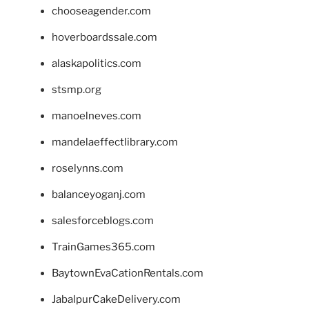
chooseagender.com
hoverboardssale.com
alaskapolitics.com
stsmp.org
manoelneves.com
mandelaeffectlibrary.com
roselynns.com
balanceyoganj.com
salesforceblogs.com
TrainGames365.com
BaytownEvaCationRentals.com
JabalpurCakeDelivery.com