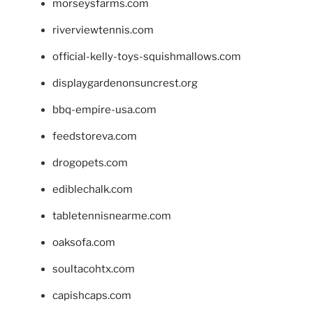
morseysfarms.com
riverviewtennis.com
official-kelly-toys-squishmallows.com
displaygardenonsuncrest.org
bbq-empire-usa.com
feedstoreva.com
drogopets.com
ediblechalk.com
tabletennisnearme.com
oaksofa.com
soultacohtx.com
capishcaps.com