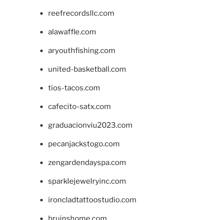
reefrecordsllc.com
alawaffle.com
aryouthfishing.com
united-basketball.com
tios-tacos.com
cafecito-satx.com
graduacionviu2023.com
pecanjackstogo.com
zengardendayspa.com
sparklejewelryinc.com
ironcladtattoostudio.com
bruinshome.com