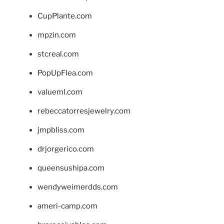
CupPlante.com
mpzin.com
stcreal.com
PopUpFlea.com
valueml.com
rebeccatorresjewelry.com
jmpbliss.com
drjorgerico.com
queensushipa.com
wendyweimerdds.com
ameri-camp.com