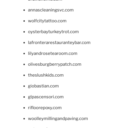
annascleaningsvc.com
wolfcitytattoo.com
oysterbayturkeytrot.com
lafronterarestauranteybar.com
lilyandrosetearoom.com
olivesburgberrypatch.com
theslushkids.com
giobastian.com
glpascensori.com
rifloorepoxy.com
woolleymillingandpaving.com