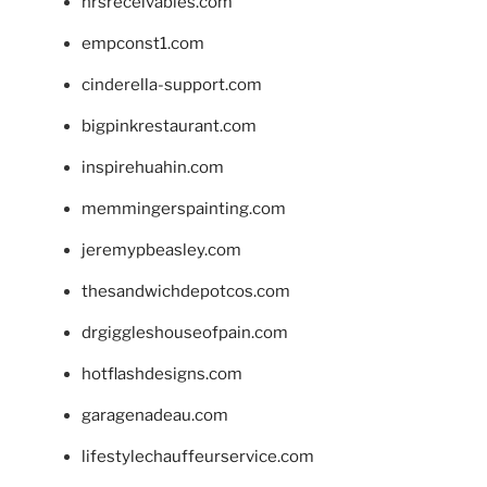
hrsreceivables.com
empconst1.com
cinderella-support.com
bigpinkrestaurant.com
inspirehuahin.com
memmingerspainting.com
jeremypbeasley.com
thesandwichdepotcos.com
drgiggleshouseofpain.com
hotflashdesigns.com
garagenadeau.com
lifestylechauffeurservice.com