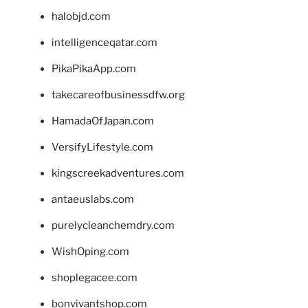
halobjd.com
intelligenceqatar.com
PikaPikaApp.com
takecareofbusinessdfw.org
HamadaOfJapan.com
VersifyLifestyle.com
kingscreekadventures.com
antaeuslabs.com
purelycleanchemdry.com
WishOping.com
shoplegacee.com
bonvivantshop.com