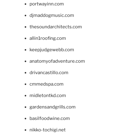
portwayinn.com
djmaddogmusic.com
thesoundarchitects.com
allin1roofing.com
keepjudgewebb.com
anatomyofadventure.com
drivancastillo.com
cmmedspa.com
midletontkd.com
gardensandgrills.com
basilfoodwine.com
nikko-tochigi.net