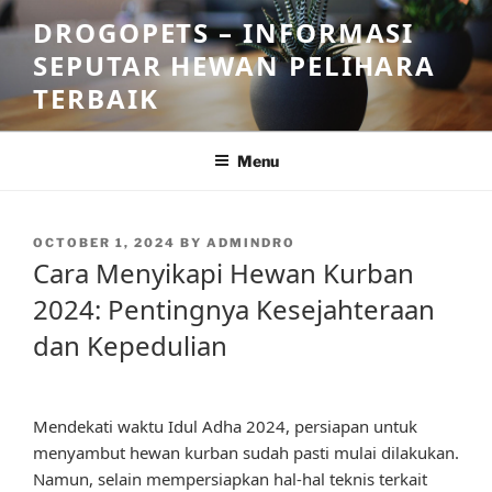
Skip
DROGOPETS – INFORMASI
to
SEPUTAR HEWAN PELIHARA
content
TERBAIK
Menu
POSTED
OCTOBER 1, 2024
BY
ADMINDRO
ON
Cara Menyikapi Hewan Kurban
2024: Pentingnya Kesejahteraan
dan Kepedulian
Mendekati waktu Idul Adha 2024, persiapan untuk
menyambut hewan kurban sudah pasti mulai dilakukan.
Namun, selain mempersiapkan hal-hal teknis terkait