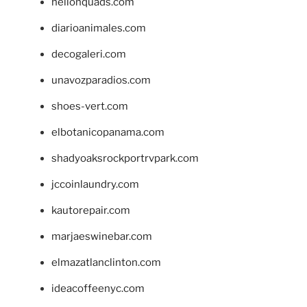
hellonquads.com
diarioanimales.com
decogaleri.com
unavozparadios.com
shoes-vert.com
elbotanicopanama.com
shadyoaksrockportrvpark.com
jccoinlaundry.com
kautorepair.com
marjaeswinebar.com
elmazatlanclinton.com
ideacoffeenyc.com