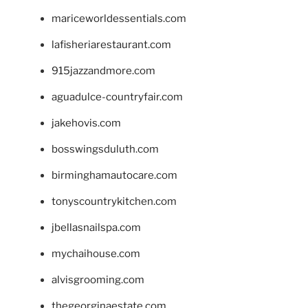
mariceworldessentials.com
lafisheriarestaurant.com
915jazzandmore.com
aguadulce-countryfair.com
jakehovis.com
bosswingsduluth.com
birminghamautocare.com
tonyscountrykitchen.com
jbellasnailspa.com
mychaihouse.com
alvisgrooming.com
thegeorginaestate.com