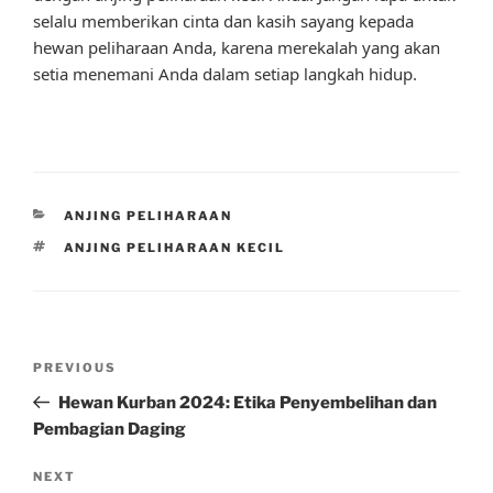
selalu memberikan cinta dan kasih sayang kepada
hewan peliharaan Anda, karena merekalah yang akan
setia menemani Anda dalam setiap langkah hidup.
CATEGORIES
ANJING PELIHARAAN
TAGS
ANJING PELIHARAAN KECIL
Post
Previous
PREVIOUS
navigation
Post
Hewan Kurban 2024: Etika Penyembelihan dan
Pembagian Daging
Next
NEXT