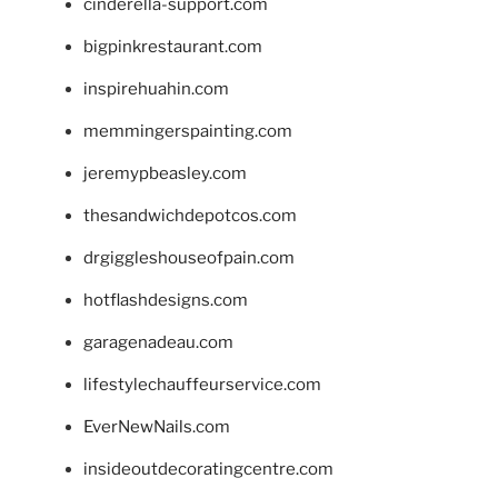
cinderella-support.com
bigpinkrestaurant.com
inspirehuahin.com
memmingerspainting.com
jeremypbeasley.com
thesandwichdepotcos.com
drgiggleshouseofpain.com
hotflashdesigns.com
garagenadeau.com
lifestylechauffeurservice.com
EverNewNails.com
insideoutdecoratingcentre.com