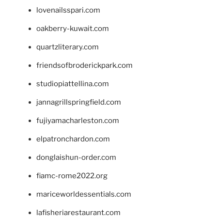
lovenailsspari.com
oakberry-kuwait.com
quartzliterary.com
friendsofbroderickpark.com
studiopiattellina.com
jannagrillspringfield.com
fujiyamacharleston.com
elpatronchardon.com
donglaishun-order.com
fiamc-rome2022.org
mariceworldessentials.com
lafisheriarestaurant.com