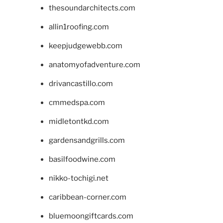
thesoundarchitects.com
allin1roofing.com
keepjudgewebb.com
anatomyofadventure.com
drivancastillo.com
cmmedspa.com
midletontkd.com
gardensandgrills.com
basilfoodwine.com
nikko-tochigi.net
caribbean-corner.com
bluemoongiftcards.com