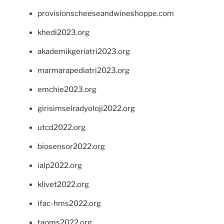
provisionscheeseandwineshoppe.com
khedi2023.org
akademikgeriatri2023.org
marmarapediatri2023.org
emchie2023.org
girisimselradyoloji2022.org
utcd2022.org
biosensor2022.org
ialp2022.org
klivet2022.org
ifac-hms2022.org
taoms2022.org