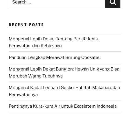
Search
for:
RECENT POSTS
Mengenal Lebih Dekat Tentang Parkit: Jenis,
Perawatan, dan Kebiasaan
Panduan Lengkap Merawat Burung Cockatiel
Mengenal Lebih Dekat Bunglon: Hewan Unik yang Bisa
Merubah Warna Tubuhnya
Mengenal Kadal Leopard Gecko: Habitat, Makanan, dan
Perawatannya
Pentingnya Kura-kura Air untuk Ekosistem Indonesia