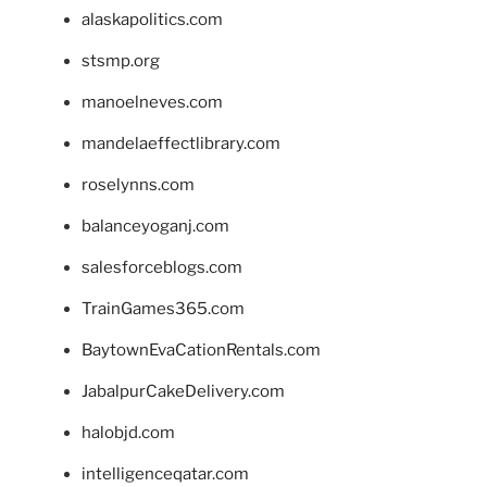
alaskapolitics.com
stsmp.org
manoelneves.com
mandelaeffectlibrary.com
roselynns.com
balanceyoganj.com
salesforceblogs.com
TrainGames365.com
BaytownEvaCationRentals.com
JabalpurCakeDelivery.com
halobjd.com
intelligenceqatar.com