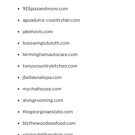
915jazzandmore.com
aguadulce-countryfair.com
jakehovis.com
bosswingsduluth.com
birminghamautocare.com
tonyscountrykitchen.com
jbellasnailspa.com
mychaihouse.com
alvisgrooming.com
thegeorginaestate.com
blythewoodseafood.com
paolosdelibangkok.com