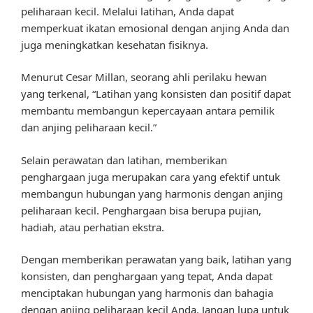
peliharaan kecil. Melalui latihan, Anda dapat
memperkuat ikatan emosional dengan anjing Anda dan
juga meningkatkan kesehatan fisiknya.
Menurut Cesar Millan, seorang ahli perilaku hewan
yang terkenal, “Latihan yang konsisten dan positif dapat
membantu membangun kepercayaan antara pemilik
dan anjing peliharaan kecil.”
Selain perawatan dan latihan, memberikan
penghargaan juga merupakan cara yang efektif untuk
membangun hubungan yang harmonis dengan anjing
peliharaan kecil. Penghargaan bisa berupa pujian,
hadiah, atau perhatian ekstra.
Dengan memberikan perawatan yang baik, latihan yang
konsisten, dan penghargaan yang tepat, Anda dapat
menciptakan hubungan yang harmonis dan bahagia
dengan anjing peliharaan kecil Anda. Jangan lupa untuk