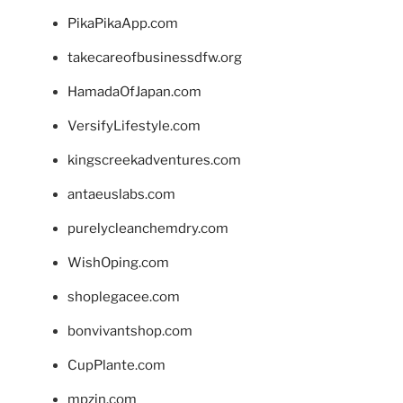
PikaPikaApp.com
takecareofbusinessdfw.org
HamadaOfJapan.com
VersifyLifestyle.com
kingscreekadventures.com
antaeuslabs.com
purelycleanchemdry.com
WishOping.com
shoplegacee.com
bonvivantshop.com
CupPlante.com
mpzin.com