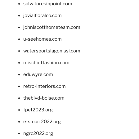
salvatoresinpoint.com
jovialfloralco.com
johnlscotthometeam.com
u-seehomes.com
watersportslagonissi.com
mischieffashion.com
eduwyre.com
retro-interiors.com
theblvd-boise.com
fpet2023.org
e-smart2022.org
ngrc2022.org