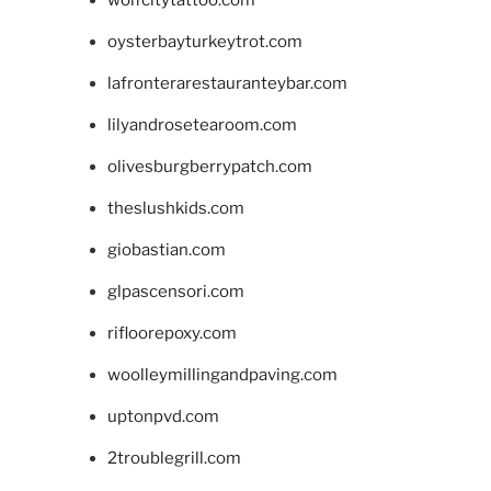
oysterbayturkeytrot.com
lafronterarestauranteybar.com
lilyandrosetearoom.com
olivesburgberrypatch.com
theslushkids.com
giobastian.com
glpascensori.com
rifloorepoxy.com
woolleymillingandpaving.com
uptonpvd.com
2troublegrill.com