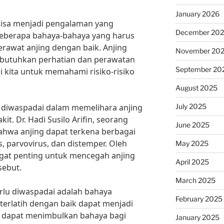
January 2026
bisa menjadi pengalaman yang
December 20
berapa bahaya-bahaya yang harus
erawat anjing dengan baik. Anjing
November 20
utuhkan perhatian dan perawatan
September 20
i kita untuk memahami risiko-risiko
August 2025
July 2025
 diwaspadai dalam memelihara anjing
t. Dr. Hadi Susilo Arifin, seorang
June 2025
hwa anjing dapat terkena berbagai
, parvovirus, dan distemper. Oleh
May 2025
angat penting untuk mencegah anjing
April 2025
sebut.
March 2025
perlu diwaspadai adalah bahaya
February 2025
 terlatih dengan baik dapat menjadi
ga dapat menimbulkan bahaya bagi
January 2025