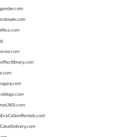
gender.com
ardssale.com
litics.com
rg
neves.com
ffectlibrary.com
ns.com
yoganj.com
rceblogs.com
ames365.com
EvaCationRentals.com
rCakeDelivery.com
.com