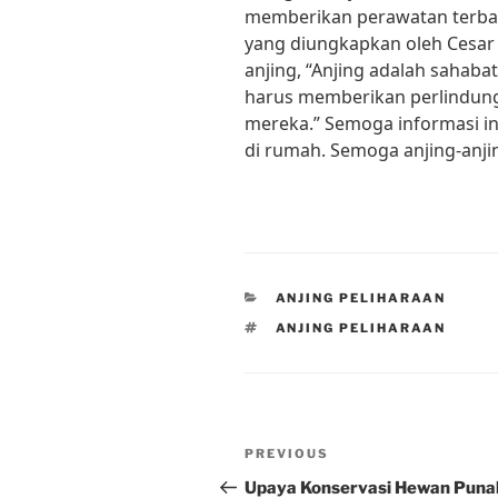
memberikan perawatan terbaik
yang diungkapkan oleh Cesar 
anjing, “Anjing adalah sahabat
harus memberikan perlindung
mereka.” Semoga informasi in
di rumah. Semoga anjing-anjin
CATEGORIES
ANJING PELIHARAAN
TAGS
ANJING PELIHARAAN
Post
Previous
PREVIOUS
navigation
Post
Upaya Konservasi Hewan Punah