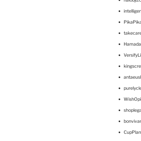
intellig
PikaPik
takecar
Hamada
VersifyL
kingscr
antaeus
purelyc
WishOp
shopleg
bonviva
CupPlan