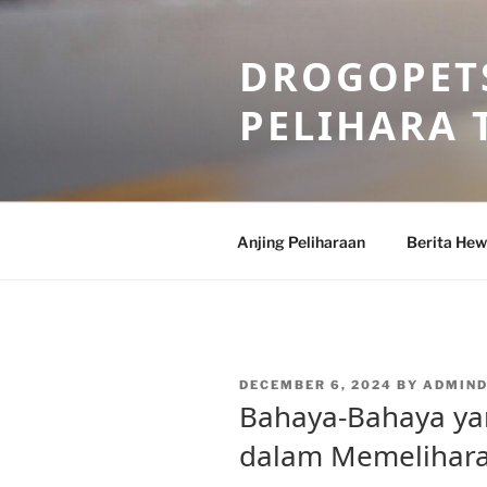
Skip
to
DROGOPETS
content
PELIHARA 
Anjing Peliharaan
Berita He
POSTED
DECEMBER 6, 2024
BY
ADMIN
ON
Bahaya-Bahaya ya
dalam Memelihara