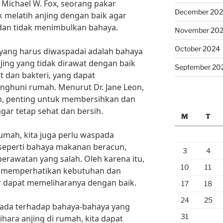
Michael W. Fox, seorang pakar
December 20
k melatih anjing dengan baik agar
 dan tidak menimbulkan bahaya.
November 20
October 2024
n yang harus diwaspadai adalah bahaya
jing yang tidak dirawat dengan baik
September 20
t dan bakteri, yang dapat
ghuni rumah. Menurut Dr. Jane Leon,
n, penting untuk membersihkan dan
gar tetap sehat dan bersih.
M
T
umah, kita juga perlu waspada
 seperti bahaya makanan beracun,
3
4
erawatan yang salah. Oleh karena itu,
10
11
lu memperhatikan kebutuhan dan
ar dapat memeliharanya dengan baik.
17
18
24
25
da terhadap bahaya-bahaya yang
31
hara anjing di rumah, kita dapat