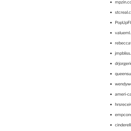
mpzin.c
stcreal.
PopUpFl
valueml
rebecca
jmpblis
drjorger
queensu
wendyw
ameri-
hrsrece
empcon
cinderel