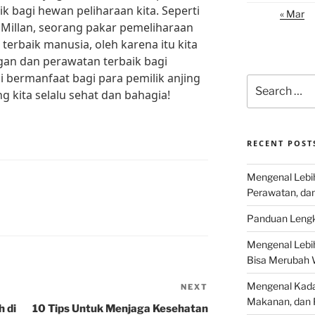
 bagi hewan peliharaan kita. Seperti
« Mar
Millan, seorang pakar pemeliharaan
 terbaik manusia, oleh karena itu kita
an dan perawatan terbaik bagi
i bermanfaat bagi para pemilik anjing
Search
g kita selalu sehat dan bahagia!
for:
RECENT POST
Mengenal Lebih
Perawatan, da
Panduan Lengk
Mengenal Lebi
Bisa Merubah 
Mengenal Kadal
NEXT
Next
Makanan, dan 
Post
 di
10 Tips Untuk Menjaga Kesehatan