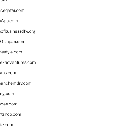
enceqatar.com
aApp.com
eofbusinessdfw.org
OfJapan.com
ifestyle.com
eekadventures.com
labs.com
leanchemdry.com
ing.com
acee.com
ntshop.com
te.com