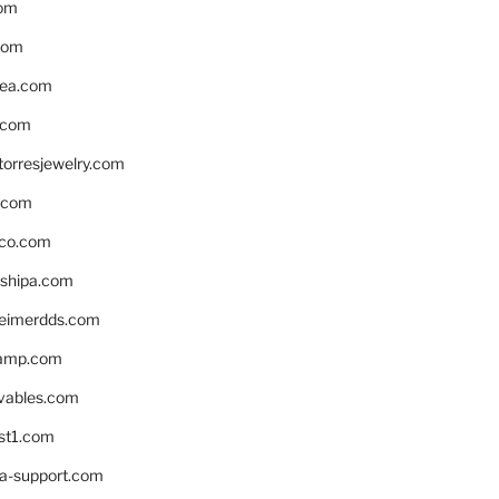
om
com
ea.com
.com
torresjewelry.com
s.com
ico.com
shipa.com
eimerdds.com
camp.com
ivables.com
st1.com
la-support.com