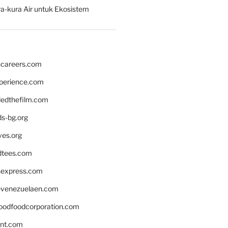
a-kura Air untuk Ekosistem
hcareers.com
xperience.com
edthefilm.com
ds-bg.org
ves.org
tees.com
rsexpress.com
venezuelaen.com
oodfoodcorporation.com
nnt.com