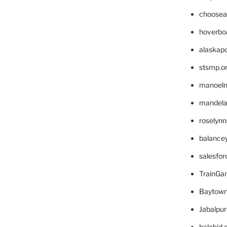
choosea
hoverbo
alaskapo
stsmp.o
manoel
mandelae
roselyn
balance
salesfo
TrainG
Baytown
Jabalpu
halobjd