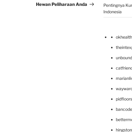
Hewan Peliharaan Anda
Pentingnya Kur
Indonesia
okhealt
theinte
unbound
catfrien
marianli
wayward
pidfloo
bancode
betterm
hingsto