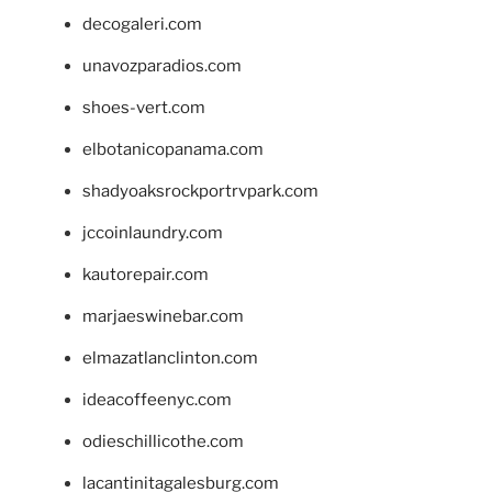
decogaleri.com
unavozparadios.com
shoes-vert.com
elbotanicopanama.com
shadyoaksrockportrvpark.com
jccoinlaundry.com
kautorepair.com
marjaeswinebar.com
elmazatlanclinton.com
ideacoffeenyc.com
odieschillicothe.com
lacantinitagalesburg.com