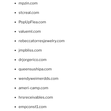
mpzin.com
stcreal.com
PopUpFlea.com
valueml.com
rebeccatorresjewelry.com
jmpbliss.com
drjorgerico.com
queensushipa.com
wendyweimerdds.com
ameri-camp.com
hrsreceivables.com
empconst1.com