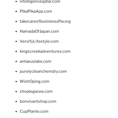
intelligenceqatar.com
PikaPikaApp.com
takecareofbusinessdfw.org
HamadaOfJapan.com
VersifyLifestyle.com
kingscreekadventures.com
antaeuslabs.com
purelycleanchemdry.com
WishOping.com
shoplegacee.com
bonvivantshop.com
CupPlante.com