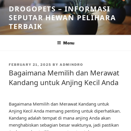
Skip
DROGOPETS – INFORMASI
to
SEPUTAR HEWAN PELIHARA
content
TERBAIK
Menu
POSTED
FEBRUARY 21, 2025
BY
ADMINDRO
ON
Bagaimana Memilih dan Merawat
Kandang untuk Anjing Kecil Anda
Bagaimana Memilih dan Merawat Kandang untuk
Anjing Kecil Anda memang penting untuk diperhatikan.
Kandang adalah tempat di mana anjing Anda akan
menghabiskan sebagian besar waktunya, jadi pastikan