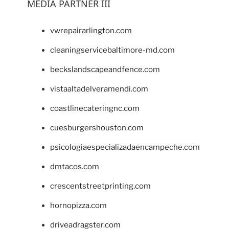
MEDIA PARTNER III
vwrepairarlington.com
cleaningservicebaltimore-md.com
beckslandscapeandfence.com
vistaaltadelveramendi.com
coastlinecateringnc.com
cuesburgershouston.com
psicologiaespecializadaencampeche.com
dmtacos.com
crescentstreetprinting.com
hornopizza.com
driveadragster.com