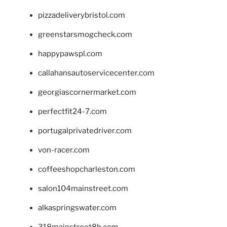
pizzadeliverybristol.com
greenstarsmogcheck.com
happypawspl.com
callahansautoservicecenter.com
georgiascornermarket.com
perfectfit24-7.com
portugalprivatedriver.com
von-racer.com
coffeeshopcharleston.com
salon104mainstreet.com
alkaspringswater.com
318mainstreet8h.com