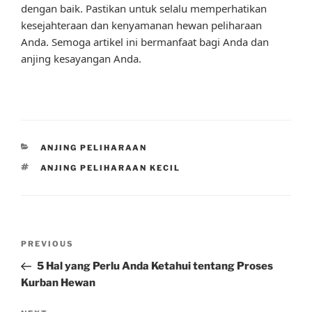
dengan baik. Pastikan untuk selalu memperhatikan
kesejahteraan dan kenyamanan hewan peliharaan
Anda. Semoga artikel ini bermanfaat bagi Anda dan
anjing kesayangan Anda.
CATEGORIES
ANJING PELIHARAAN
TAGS
ANJING PELIHARAAN KECIL
Post
Previous
PREVIOUS
navigation
Post
5 Hal yang Perlu Anda Ketahui tentang Proses
Kurban Hewan