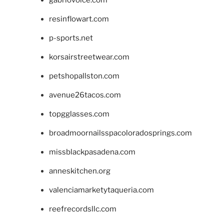
gabriovoice.com
resinflowart.com
p-sports.net
korsairstreetwear.com
petshopallston.com
avenue26tacos.com
topgglasses.com
broadmoornailsspacoloradosprings.com
missblackpasadena.com
anneskitchen.org
valenciamarketytaqueria.com
reefrecordsllc.com