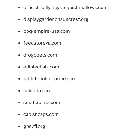
official-kelly-toys-squishmallows.com
displaygardenonsuncrest.org
bbq-empire-usa.com
feedstoreva.com
drogopets.com
ediblechalk.com
tabletennisnearme.com
oaksofa.com
soultacohtx.com
capishcaps.com
gpsyfl.org