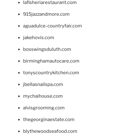
lafisheriarestaurant.com
915jazzandmore.com
aguadulce-countryfair.com
jakehovis.com
bosswingsduluth.com
birminghamautocare.com
tonyscountrykitchen.com
jbellasnailspa.com
mychaihouse.com
alvisgrooming.com
thegeorginaestate.com
blythewoodseafood.com