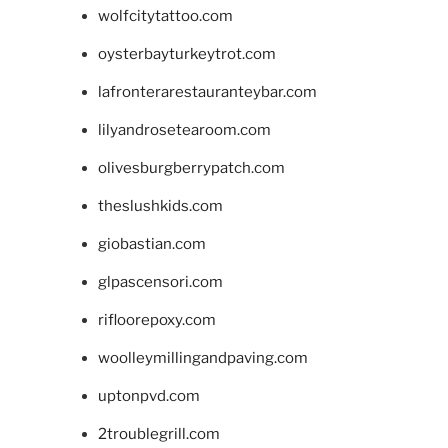
wolfcitytattoo.com
oysterbayturkeytrot.com
lafronterarestauranteybar.com
lilyandrosetearoom.com
olivesburgberrypatch.com
theslushkids.com
giobastian.com
glpascensori.com
rifloorepoxy.com
woolleymillingandpaving.com
uptonpvd.com
2troublegrill.com