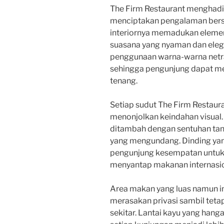
The Firm Restaurant menghadi
menciptakan pengalaman bersa
interiornya memadukan elemen
suasana yang nyaman dan eleg
penggunaan warna-warna netra
sehingga pengunjung dapat m
tenang.
Setiap sudut The Firm Restaur
menonjolkan keindahan visual. 
ditambah dengan sentuhan tan
yang mengundang. Dinding yang
pengunjung kesempatan untuk
menyantap makanan internasion
Area makan yang luas namun 
merasakan privasi sambil teta
sekitar. Lantai kayu yang han