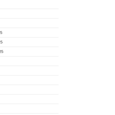
25
25
25