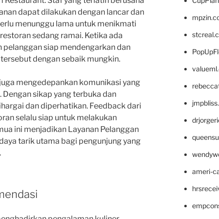
m Restaurant. Staf yang terlatih berusaha
CupPlan
nan dapat dilakukan dengan lancar dan
mpzin.c
 perlu menunggu lama untuk menikmati
stcreal.
restoran sedang ramai. Ketika ada
an pelanggan siap mendengarkan dan
PopUpFl
tersebut dengan sebaik mungkin.
valueml
nt juga mengedepankan komunikasi yang
rebecca
n. Dengan sikap yang terbuka dan
jmpblis
ihargai dan diperhatikan. Feedback dari
oran selalu siap untuk melakukan
drjorger
emua ini menjadikan Layanan Pelanggan
queensu
 daya tarik utama bagi pengunjung yang
.
wendyw
ameri-
hrsrece
mendasi
empcon
 menghadirkan pengalaman kuliner