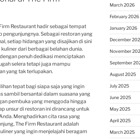
March 2026
February 2026
 Firm Restaurant hadir sebagai tempat
January 2026
p pengunjungnya. Sebagai restoran yang
December 20
, setiap hidangan yang disajikan di sini
kuliner dari berbagai belahan dunia.
November 20
 dengan penuh dedikasi menciptakan
September 20
gah selera tetapi juga mampu
 yang tak terlupakan.
August 2025
July 2025
ihan tepat bagi siapa saja yang ingin
s sambil bersantai dalam suasana yang
June 2025
angan pembuka yang menggoda hingga
p unsur di restoran ini dirancang untuk
May 2025
Anda. Menghadirkan cita rasa yang
April 2025
unjung, The Firm Restaurant adalah
kuliner yang ingin menjelajahi beragam
March 2025