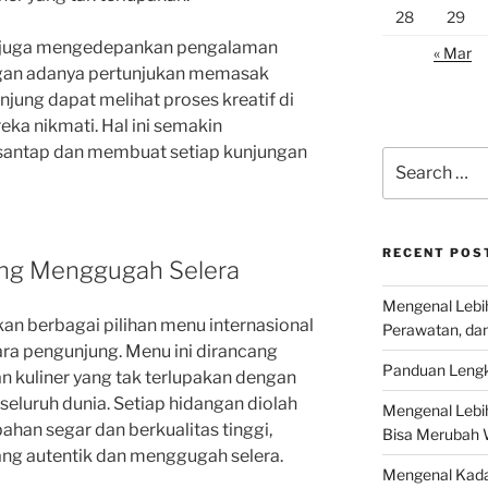
28
29
ant juga mengedepankan pengalaman
« Mar
engan adanya pertunjukan memasak
njung dapat melihat proses kreatif di
eka nikmati. Hal ini semakin
antap dan membuat setiap kunjungan
Search
for:
RECENT POS
ang Menggugah Selera
Mengenal Lebih
n berbagai pilihan menu internasional
Perawatan, da
ra pengunjung. Menu ini dirancang
Panduan Lengk
 kuliner yang tak terlupakan dengan
eluruh dunia. Setiap hidangan diolah
Mengenal Lebi
an segar dan berkualitas tinggi,
Bisa Merubah 
ang autentik dan menggugah selera.
Mengenal Kadal