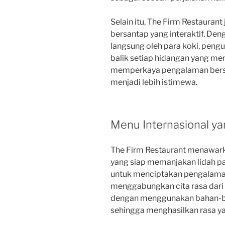
Selain itu, The Firm Restaur
bersantap yang interaktif. D
langsung oleh para koki, pengu
balik setiap hidangan yang mer
memperkaya pengalaman bers
menjadi lebih istimewa.
Menu Internasional y
The Firm Restaurant menawarka
yang siap memanjakan lidah pa
untuk menciptakan pengalaman
menggabungkan cita rasa dari s
dengan menggunakan bahan-bah
sehingga menghasilkan rasa y