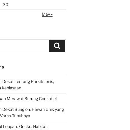
30
May »
Search
TS
 Dekat Tentang Parkit: Jenis,
n Kebiasaan
ap Merawat Burung Cockatiel
h Dekat Bunglon: Hewan Unik yang
Warna Tubuhnya
 Leopard Gecko: Habitat,