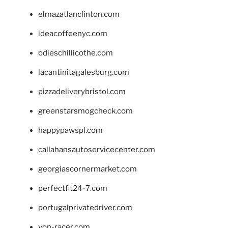
elmazatlanclinton.com
ideacoffeenyc.com
odieschillicothe.com
lacantinitagalesburg.com
pizzadeliverybristol.com
greenstarsmogcheck.com
happypawspl.com
callahansautoservicecenter.com
georgiascornermarket.com
perfectfit24-7.com
portugalprivatedriver.com
von-racer.com