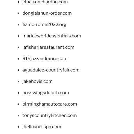
elpatronchardon.com
donglaishun-order.com
fiamc-rome2022.org
mariceworldessentials.com
lafisheriarestaurant.com
915jazzandmore.com
aguadulce-countryfair.com
jakehovis.com
bosswingsduluth.com
birminghamautocare.com
tonyscountrykitchen.com
jbellasnailspa.com