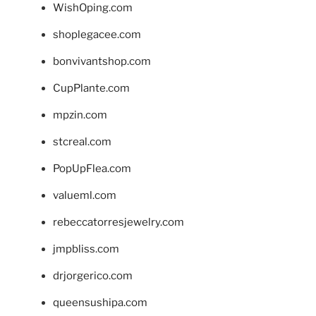
WishOping.com
shoplegacee.com
bonvivantshop.com
CupPlante.com
mpzin.com
stcreal.com
PopUpFlea.com
valueml.com
rebeccatorresjewelry.com
jmpbliss.com
drjorgerico.com
queensushipa.com