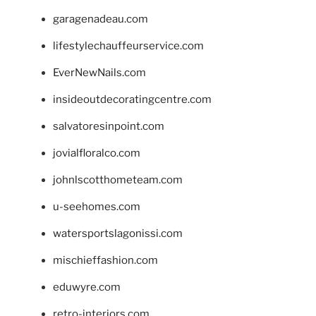
garagenadeau.com
lifestylechauffeurservice.com
EverNewNails.com
insideoutdecoratingcentre.com
salvatoresinpoint.com
jovialfloralco.com
johnlscotthometeam.com
u-seehomes.com
watersportslagonissi.com
mischieffashion.com
eduwyre.com
retro-interiors.com