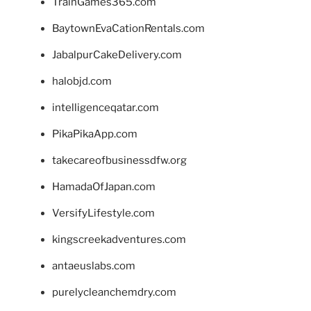
TrainGames365.com
BaytownEvaCationRentals.com
JabalpurCakeDelivery.com
halobjd.com
intelligenceqatar.com
PikaPikaApp.com
takecareofbusinessdfw.org
HamadaOfJapan.com
VersifyLifestyle.com
kingscreekadventures.com
antaeuslabs.com
purelycleanchemdry.com