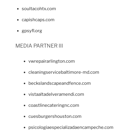
soultacohtx.com
capishcaps.com
gpsyfl.org
MEDIA PARTNER III
vwrepairarlington.com
cleaningservicebaltimore-md.com
beckslandscapeandfence.com
vistaaltadelveramendi.com
coastlinecateringnc.com
cuesburgershouston.com
psicologiaespecializadaencampeche.com