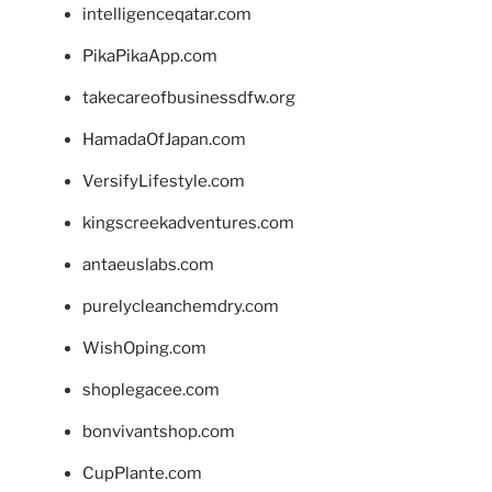
intelligenceqatar.com
PikaPikaApp.com
takecareofbusinessdfw.org
HamadaOfJapan.com
VersifyLifestyle.com
kingscreekadventures.com
antaeuslabs.com
purelycleanchemdry.com
WishOping.com
shoplegacee.com
bonvivantshop.com
CupPlante.com