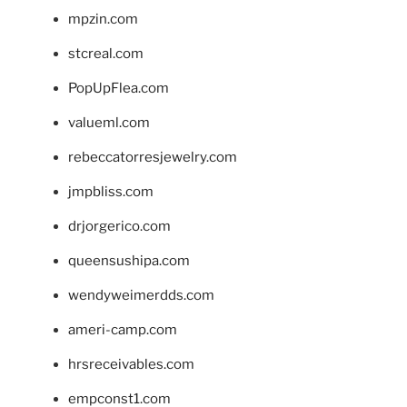
mpzin.com
stcreal.com
PopUpFlea.com
valueml.com
rebeccatorresjewelry.com
jmpbliss.com
drjorgerico.com
queensushipa.com
wendyweimerdds.com
ameri-camp.com
hrsreceivables.com
empconst1.com