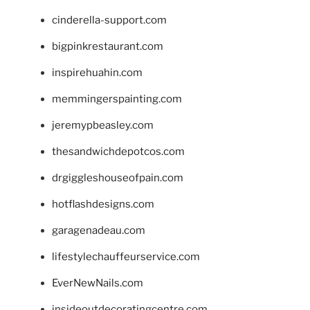
cinderella-support.com
bigpinkrestaurant.com
inspirehuahin.com
memmingerspainting.com
jeremypbeasley.com
thesandwichdepotcos.com
drgiggleshouseofpain.com
hotflashdesigns.com
garagenadeau.com
lifestylechauffeurservice.com
EverNewNails.com
insideoutdecoratingcentre.com