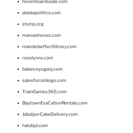
hoverboardssale.com
alaskapolitics.com
stsmp.org
manoelneves.com
mandelaeffectlibrary.com
roselynns.com
balanceyoganj.com
salesforceblogs.com
TrainGames365.com
BaytownEvaCationRentals.com
JabalpurCakeDelivery.com
halobjd.com