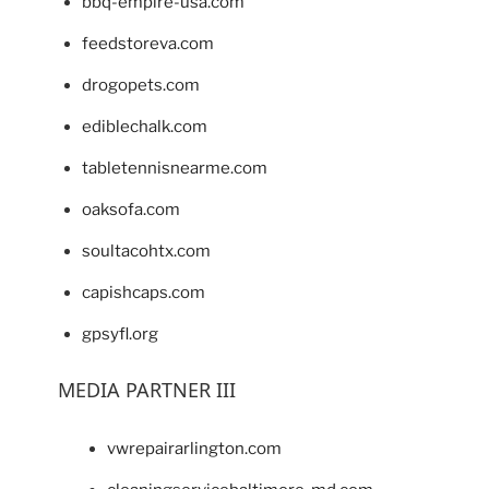
bbq-empire-usa.com
feedstoreva.com
drogopets.com
ediblechalk.com
tabletennisnearme.com
oaksofa.com
soultacohtx.com
capishcaps.com
gpsyfl.org
MEDIA PARTNER III
vwrepairarlington.com