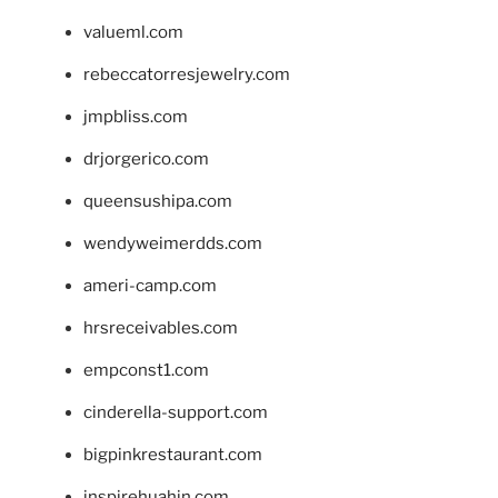
valueml.com
rebeccatorresjewelry.com
jmpbliss.com
drjorgerico.com
queensushipa.com
wendyweimerdds.com
ameri-camp.com
hrsreceivables.com
empconst1.com
cinderella-support.com
bigpinkrestaurant.com
inspirehuahin.com