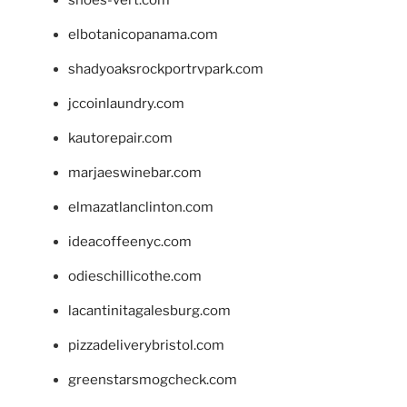
shoes-vert.com
elbotanicopanama.com
shadyoaksrockportrvpark.com
jccoinlaundry.com
kautorepair.com
marjaeswinebar.com
elmazatlanclinton.com
ideacoffeenyc.com
odieschillicothe.com
lacantinitagalesburg.com
pizzadeliverybristol.com
greenstarsmogcheck.com