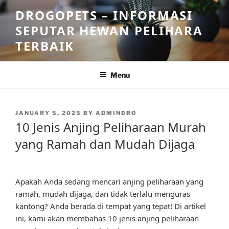
Skip
DROGOPETS – INFORMASI
to
SEPUTAR HEWAN PELIHARA
content
TERBAIK
Menu
POSTED
JANUARY 5, 2025
BY
ADMINDRO
ON
10 Jenis Anjing Peliharaan Murah
yang Ramah dan Mudah Dijaga
Apakah Anda sedang mencari anjing peliharaan yang
ramah, mudah dijaga, dan tidak terlalu menguras
kantong? Anda berada di tempat yang tepat! Di artikel
ini, kami akan membahas 10 jenis anjing peliharaan