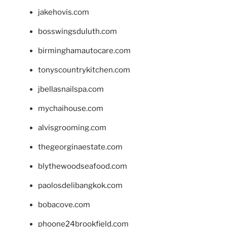
jakehovis.com
bosswingsduluth.com
birminghamautocare.com
tonyscountrykitchen.com
jbellasnailspa.com
mychaihouse.com
alvisgrooming.com
thegeorginaestate.com
blythewoodseafood.com
paolosdelibangkok.com
bobacove.com
phoone24brookfield.com