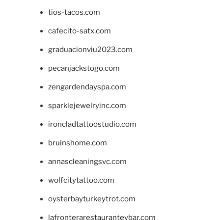
tios-tacos.com
cafecito-satx.com
graduacionviu2023.com
pecanjackstogo.com
zengardendayspa.com
sparklejewelryinc.com
ironcladtattoostudio.com
bruinshome.com
annascleaningsvc.com
wolfcitytattoo.com
oysterbayturkeytrot.com
lafronterarestauranteybar.com