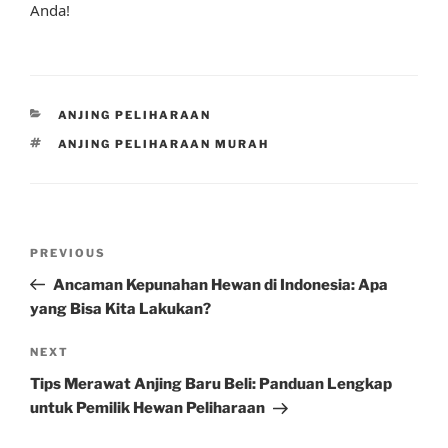
Anda!
CATEGORIES
ANJING PELIHARAAN
TAGS
ANJING PELIHARAAN MURAH
Post
Previous
PREVIOUS
navigation
Post
Ancaman Kepunahan Hewan di Indonesia: Apa
yang Bisa Kita Lakukan?
Next
NEXT
Post
Tips Merawat Anjing Baru Beli: Panduan Lengkap
untuk Pemilik Hewan Peliharaan