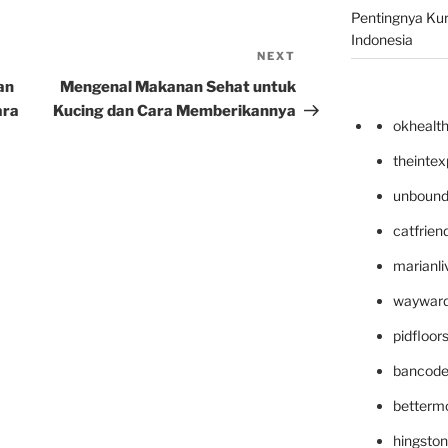
Pentingnya Kur
Indonesia
NEXT
Next
Post
an
Mengenal Makanan Sehat untuk
ara
Kucing dan Cara Memberikannya
okhealt
theinte
unbound
catfrien
marianli
wayward
pidfloo
bancode
betterm
hingsto