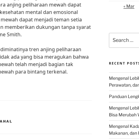
a anjing peliharaan mewah dapat
« Mar
 kesehatan mental dan emosional
n mewah dapat menjadi teman setia
an memberikan dukungan tanpa syarat
ane Smith.
Search
for:
iminatinya tren anjing peliharaan
 tidak ada yang bisa meragukan bahwa
mewah telah menjadi bagian tak
RECENT POST
mewah para bintang terkenal.
Mengenal Lebih
Perawatan, da
Panduan Lengk
Mengenal Lebi
Bisa Merubah 
MAHAL
Mengenal Kadal
Makanan, dan 