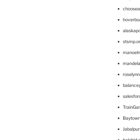
choosea
hoverbo
alaskapo
stsmp.o
manoel
mandelae
roselyn
balance
salesfo
TrainG
Baytown
Jabalpu
halobjd