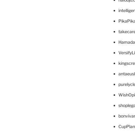
intellig
PikaPik
takecar
Hamada
VersifyL
kingscr
antaeus
purelyc
WishOp
shopleg
bonviva
CupPlan