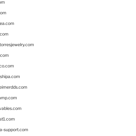
om
com
ea.com
.com
torresjewelry.com
s.com
ico.com
shipa.com
eimerdds.com
camp.com
ivables.com
st1.com
la-support.com