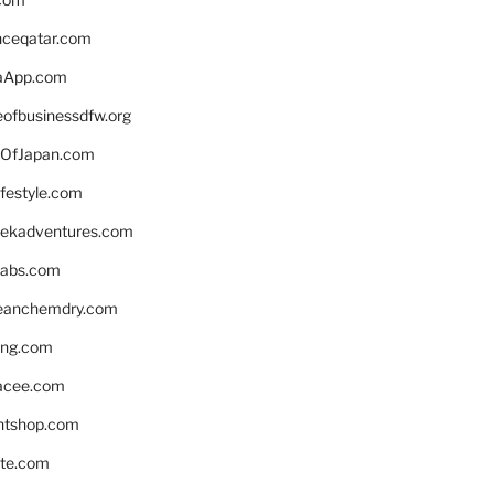
enceqatar.com
aApp.com
eofbusinessdfw.org
OfJapan.com
ifestyle.com
eekadventures.com
labs.com
leanchemdry.com
ing.com
acee.com
ntshop.com
te.com