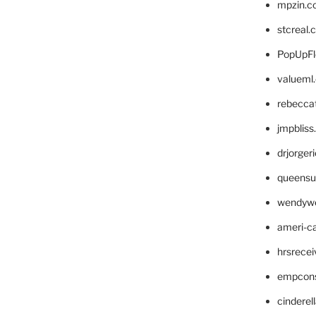
mpzin.c
stcreal.
PopUpFl
valueml
rebecca
jmpblis
drjorger
queensu
wendyw
ameri-
hrsrece
empcon
cinderel