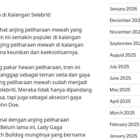
January 2026
di Kalangan Selebriti
December 20
ihat anjing peliharaan mewah yang
November 20
Tren ini semakin populer di kalangan
September 20
njing peliharaan mewah di kalangan
rena keunikan dan keeksotisannya.
August 2025
July 2025
 pakar hewan peliharaan, tren ini
ianggap sebagai teman setia dan gaya
June 2025
njing peliharaan mewah sudah menjadi
elebriti. Mereka tidak hanya dipandang
May 2025
a, tapi juga sebagai aksesori gaya
April 2025
ohn Doe.
March 2025
kenal dengan anjing peliharaan
February 2025
Belum lama ini, Lady Gaga
ch Bulldog mungilnya yang bernama
January 2025