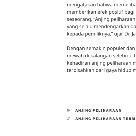
mengatakan bahwa memelihar
memberikan efek positif bagi
seseorang. “Anjing peliharaa
yang selalu mendengarkan d
kepada pemiliknya,” ujar Dr. J
Dengan semakin populer dan d
mewah di kalangan selebriti,
kehadiran anjing peliharaan 
terpisahkan dari gaya hidup 
CATEGORIES
ANJING PELIHARAAN
TAGS
ANJING PELIHARAAN TER