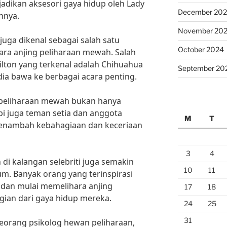
ijadikan aksesori gaya hidup oleh Lady
December 20
nnya.
November 20
 juga dikenal sebagai salah satu
October 2024
ara anjing peliharaan mewah. Salah
Hilton yang terkenal adalah Chihuahua
September 20
dia bawa ke berbagai acara penting.
g peliharaan mewah bukan hanya
pi juga teman setia dan anggota
M
T
menambah kebahagiaan dan keceriaan
3
4
di kalangan selebriti juga semakin
10
11
m. Banyak orang yang terinspirasi
i dan mulai memelihara anjing
17
18
gian dari gaya hidup mereka.
24
25
31
 seorang psikolog hewan peliharaan,