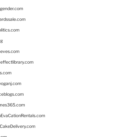
gender.com
ardssale.com
litics.com
rg
neves.com
ffectlibrary.com
ns.com
yoganj.com
rceblogs.com
ames365.com
EvaCationRentals.com
rCakeDelivery.com
.com