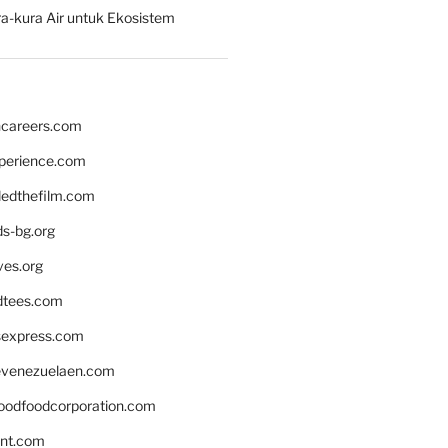
a-kura Air untuk Ekosistem
hcareers.com
xperience.com
edthefilm.com
ds-bg.org
ves.org
tees.com
rsexpress.com
venezuelaen.com
oodfoodcorporation.com
nnt.com