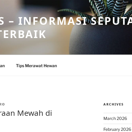
 – INFORMASI SEPUT
TERBAIK
wan
Tips Merawat Hewan
ARCHIVES
RO
araan Mewah di
March 2026
February 2026