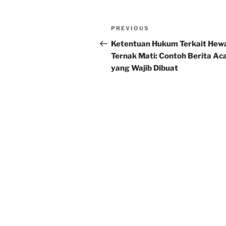
Post
Previous
PREVIOUS
navigation
Post
Ketentuan Hukum Terkait Hew
Ternak Mati: Contoh Berita Ac
yang Wajib Dibuat