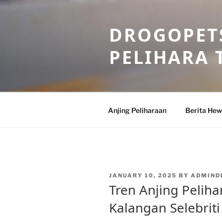
Skip
to
DROGOPETS
content
PELIHARA 
Anjing Peliharaan
Berita He
POSTED
JANUARY 10, 2025
BY
ADMIND
ON
Tren Anjing Pelih
Kalangan Selebriti