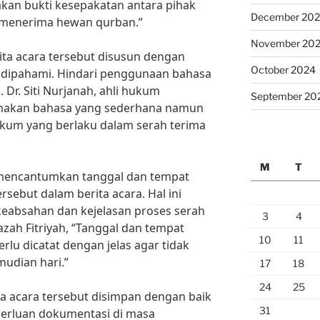
kan bukti kesepakatan antara pihak
December 20
menerima hewan qurban.”
November 20
rita acara tersebut disusun dengan
October 2024
 dipahami. Hindari penggunaan bahasa
Dr. Siti Nurjanah, ahli hukum
September 20
unakan bahasa yang sederhana namun
ukum yang berlaku dalam serah terima
M
T
k mencantumkan tanggal dan tempat
sebut dalam berita acara. Hal ini
eabsahan dan kejelasan proses serah
3
4
zah Fitriyah, “Tanggal dan tempat
10
11
lu dicatat dengan jelas agar tidak
udian hari.”
17
18
24
25
ta acara tersebut disimpan dengan baik
31
erluan dokumentasi di masa