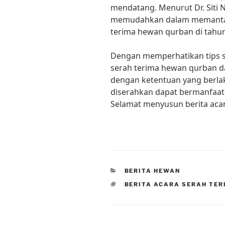
mendatang. Menurut Dr. Siti 
memudahkan dalam memantau
terima hewan qurban di tahun
Dengan memperhatikan tips su
serah terima hewan qurban da
dengan ketentuan yang berl
diserahkan dapat bermanfaa
Selamat menyusun berita aca
CATEGORIES
BERITA HEWAN
TAGS
BERITA ACARA SERAH TE