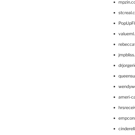
mpzin.c
stcreal.
PopUpFl
valueml
rebecca
jmpblis
drjorger
queensu
wendyw
ameri-
hrsrece
empcon
cinderel