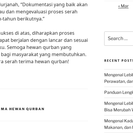
Nurjanah, “Dokumentasi yang baik akan
« Mar
 dan mengevaluasi proses serah
-tahun berikutnya.”
kses di atas, diharapkan proses
Search
pat berjalan dengan lancar dan sesuai
for:
aku. Semoga hewan qurban yang
t bagi masyarakat yang membutuhkan.
ra serah terima hewan qurban!
RECENT POST
Mengenal Lebih
Perawatan, da
Panduan Lengk
Mengenal Lebi
RIMA HEWAN QURBAN
Bisa Merubah 
Mengenal Kadal
Makanan, dan 