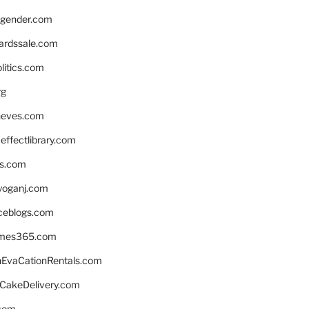
gender.com
ardssale.com
litics.com
rg
neves.com
ffectlibrary.com
ns.com
yoganj.com
rceblogs.com
ames365.com
EvaCationRentals.com
rCakeDelivery.com
.com