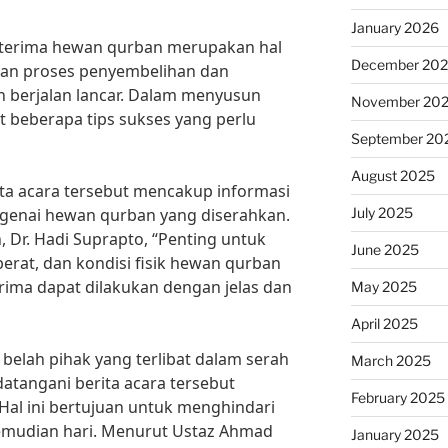
January 2026
 terima hewan qurban merupakan hal
December 20
kan proses penyembelihan dan
n berjalan lancar. Dalam menyusun
November 20
at beberapa tips sukses yang perlu
September 20
August 2025
ta acara tersebut mencakup informasi
July 2025
genai hewan qurban yang diserahkan.
Dr. Hadi Suprapto, “Penting untuk
June 2025
rat, dan kondisi fisik hewan qurban
erima dapat dilakukan dengan jelas dan
May 2025
April 2025
belah pihak yang terlibat dalam serah
March 2025
tangani berita acara tersebut
February 2025
Hal ini bertujuan untuk menghindari
emudian hari. Menurut Ustaz Ahmad
January 2025