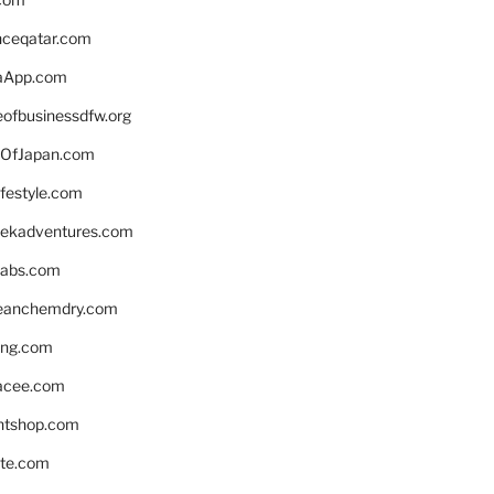
enceqatar.com
aApp.com
eofbusinessdfw.org
OfJapan.com
ifestyle.com
eekadventures.com
labs.com
leanchemdry.com
ing.com
acee.com
ntshop.com
te.com