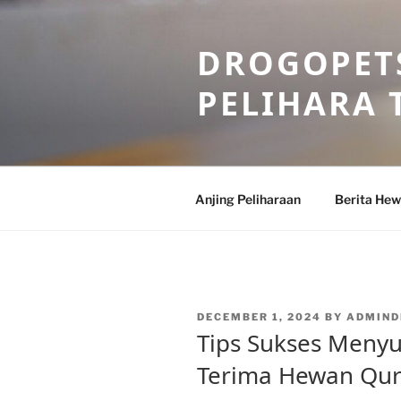
Skip
to
DROGOPETS
content
PELIHARA 
Anjing Peliharaan
Berita He
POSTED
DECEMBER 1, 2024
BY
ADMIND
ON
Tips Sukses Menyu
Terima Hewan Qu