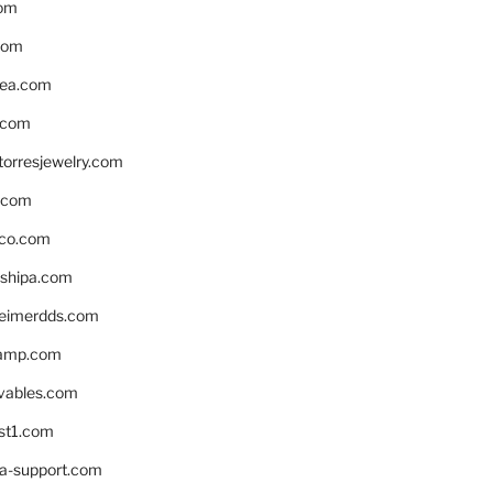
om
com
ea.com
.com
torresjewelry.com
s.com
ico.com
shipa.com
eimerdds.com
camp.com
ivables.com
st1.com
la-support.com