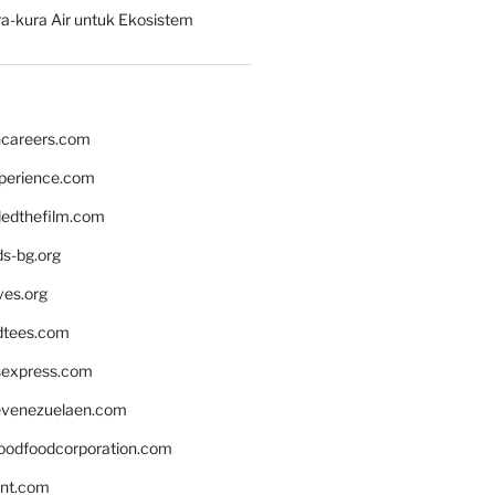
a-kura Air untuk Ekosistem
hcareers.com
xperience.com
edthefilm.com
ds-bg.org
ves.org
tees.com
rsexpress.com
venezuelaen.com
oodfoodcorporation.com
nnt.com