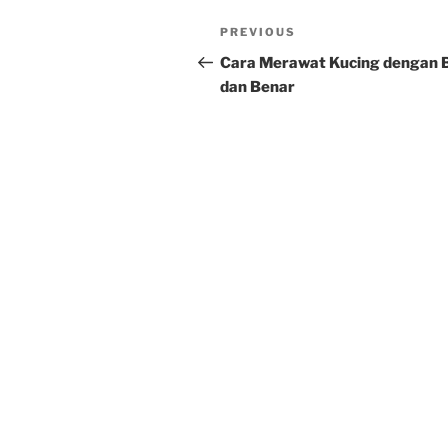
Post
Previous
PREVIOUS
navigation
Post
Cara Merawat Kucing dengan 
dan Benar