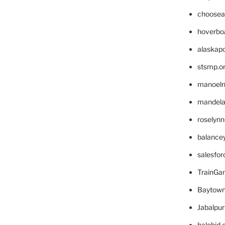
choosea
hoverbo
alaskapo
stsmp.o
manoel
mandelae
roselyn
balance
salesfo
TrainG
Baytown
Jabalpu
halobjd