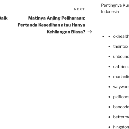
Pentingnya Kur
NEXT
Next
Indonesia
Post
Baik
Matinya Anjing Peliharaan:
Pertanda Kesedihan atau Hanya
Kehilangan Biasa?
okhealt
theinte
unbound
catfrien
marianli
wayward
pidfloo
bancode
betterm
hingsto