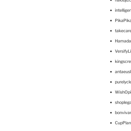
intellig
PikaPik
takecar
Hamada
VersifyL
kingscr
antaeus
purelyc
WishOp
shopleg
bonviva
CupPlan