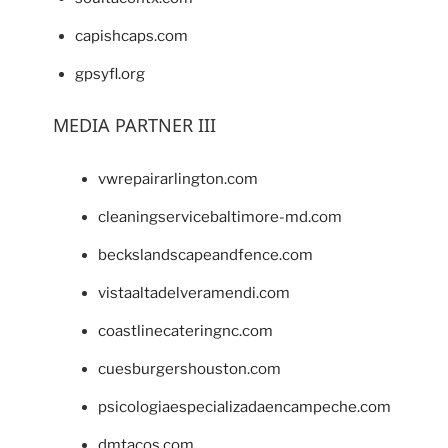
capishcaps.com
gpsyfl.org
MEDIA PARTNER III
vwrepairarlington.com
cleaningservicebaltimore-md.com
beckslandscapeandfence.com
vistaaltadelveramendi.com
coastlinecateringnc.com
cuesburgershouston.com
psicologiaespecializadaencampeche.com
dmtacos.com