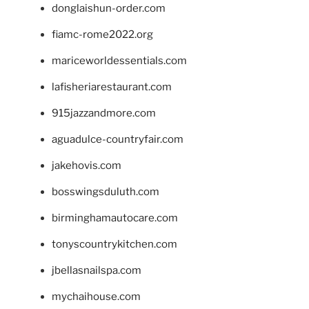
donglaishun-order.com
fiamc-rome2022.org
mariceworldessentials.com
lafisheriarestaurant.com
915jazzandmore.com
aguadulce-countryfair.com
jakehovis.com
bosswingsduluth.com
birminghamautocare.com
tonyscountrykitchen.com
jbellasnailspa.com
mychaihouse.com