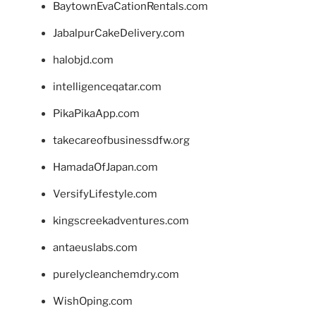
BaytownEvaCationRentals.com
JabalpurCakeDelivery.com
halobjd.com
intelligenceqatar.com
PikaPikaApp.com
takecareofbusinessdfw.org
HamadaOfJapan.com
VersifyLifestyle.com
kingscreekadventures.com
antaeuslabs.com
purelycleanchemdry.com
WishOping.com