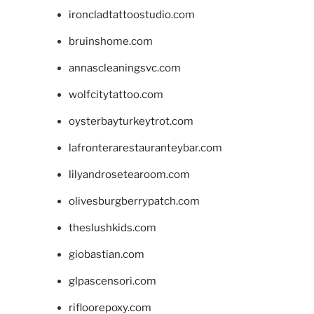
ironcladtattoostudio.com
bruinshome.com
annascleaningsvc.com
wolfcitytattoo.com
oysterbayturkeytrot.com
lafronterarestauranteybar.com
lilyandrosetearoom.com
olivesburgberrypatch.com
theslushkids.com
giobastian.com
glpascensori.com
rifloorepoxy.com