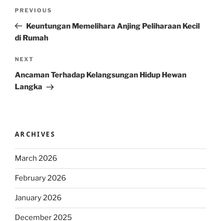
Post
Previous
PREVIOUS
navigation
Post
Keuntungan Memelihara Anjing Peliharaan Kecil
di Rumah
Next
NEXT
Post
Ancaman Terhadap Kelangsungan Hidup Hewan
Langka
ARCHIVES
March 2026
February 2026
January 2026
December 2025