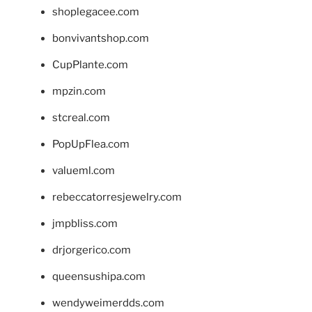
shoplegacee.com
bonvivantshop.com
CupPlante.com
mpzin.com
stcreal.com
PopUpFlea.com
valueml.com
rebeccatorresjewelry.com
jmpbliss.com
drjorgerico.com
queensushipa.com
wendyweimerdds.com