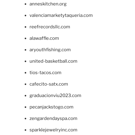
anneskitchen.org
valenciamarketytaqueria.com
reefrecordsllc.com
alawaffle.com
aryouthfishing.com
united-basketball.com
tios-tacos.com
cafecito-satx.com
graduacionviu2023.com
pecanjackstogo.com
zengardendayspa.com
sparklejewelryinc.com