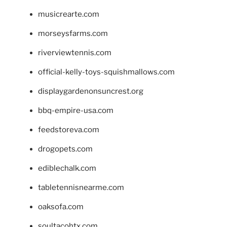
musicrearte.com
morseysfarms.com
riverviewtennis.com
official-kelly-toys-squishmallows.com
displaygardenonsuncrest.org
bbq-empire-usa.com
feedstoreva.com
drogopets.com
ediblechalk.com
tabletennisnearme.com
oaksofa.com
soultacohtx.com