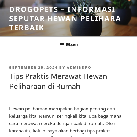
Skip
DROGOPETS – INFORMASI
to
SEPUTAR HEWAN PELIHARA
content
TERBAIK
Menu
POSTED
SEPTEMBER 29, 2024
BY
ADMINDRO
ON
Tips Praktis Merawat Hewan
Peliharaan di Rumah
Hewan peliharaan merupakan bagian penting dari
keluarga kita. Namun, seringkali kita lupa bagaimana
cara merawat mereka dengan baik di rumah. Oleh
karena itu, kali ini saya akan berbagi tips praktis