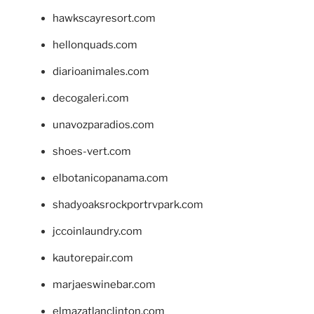
hawkscayresort.com
hellonquads.com
diarioanimales.com
decogaleri.com
unavozparadios.com
shoes-vert.com
elbotanicopanama.com
shadyoaksrockportrvpark.com
jccoinlaundry.com
kautorepair.com
marjaeswinebar.com
elmazatlanclinton.com