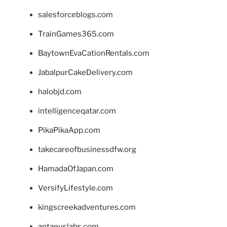
salesforceblogs.com
TrainGames365.com
BaytownEvaCationRentals.com
JabalpurCakeDelivery.com
halobjd.com
intelligenceqatar.com
PikaPikaApp.com
takecareofbusinessdfw.org
HamadaOfJapan.com
VersifyLifestyle.com
kingscreekadventures.com
antaeuslabs.com