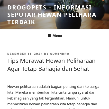
Skip
DROGOPETS – INFORMASI
to
SEPUTAR HEWAN PELIHARA
content
TERBAIK
Menu
POSTED
DECEMBER 11, 2024
BY
ADMINDRO
ON
Tips Merawat Hewan Peliharaan
Agar Tetap Bahagia dan Sehat
Hewan peliharaan adalah bagian penting dari keluarga
kita. Mereka memberikan kita cinta tanpa syarat dan
kebahagiaan yang tak tergantikan. Namun, untuk
memastikan hewan peliharaan kita tetap bahagia dan