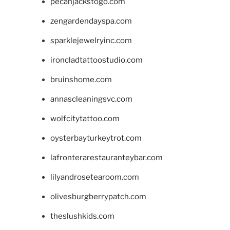
pecanjackstogo.com
zengardendayspa.com
sparklejewelryinc.com
ironcladtattoostudio.com
bruinshome.com
annascleaningsvc.com
wolfcitytattoo.com
oysterbayturkeytrot.com
lafronterarestauranteybar.com
lilyandrosetearoom.com
olivesburgberrypatch.com
theslushkids.com