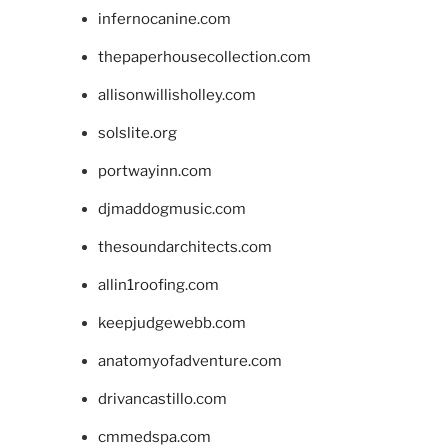
infernocanine.com
thepaperhousecollection.com
allisonwillisholley.com
solslite.org
portwayinn.com
djmaddogmusic.com
thesoundarchitects.com
allin1roofing.com
keepjudgewebb.com
anatomyofadventure.com
drivancastillo.com
cmmedspa.com