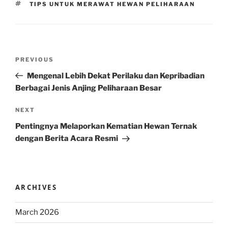
TAGS
TIPS UNTUK MERAWAT HEWAN PELIHARAAN
Post
Previous
PREVIOUS
navigation
Post
Mengenal Lebih Dekat Perilaku dan Kepribadian
Berbagai Jenis Anjing Peliharaan Besar
Next
NEXT
Post
Pentingnya Melaporkan Kematian Hewan Ternak
dengan Berita Acara Resmi
ARCHIVES
March 2026