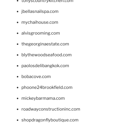
tonyscountrykitchen.com
jbellasnailspa.com
mychaihouse.com
alvisgrooming.com
thegeorginaestate.com
blythewoodseafood.com
paolosdelibangkok.com
bobacove.com
phoone24brookfield.com
mickeybarmama.com
roadwayconstructioninc.com
shopdragonflyboutique.com