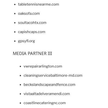
tabletennisnearme.com
oaksofa.com
soultacohtx.com
capishcaps.com
gpsyfl.org
MEDIA PARTNER III
vwrepairarlington.com
cleaningservicebaltimore-md.com
beckslandscapeandfence.com
vistaaltadelveramendi.com
coastlinecateringnc.com