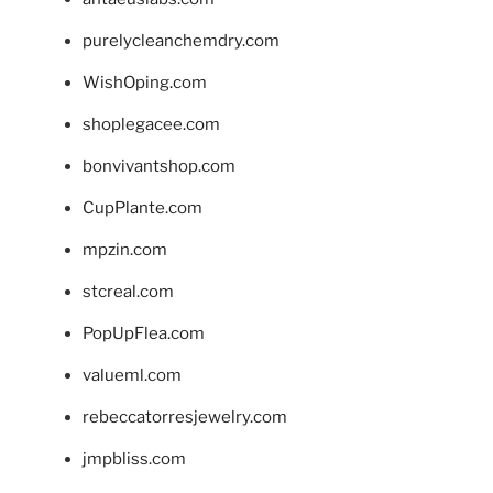
purelycleanchemdry.com
WishOping.com
shoplegacee.com
bonvivantshop.com
CupPlante.com
mpzin.com
stcreal.com
PopUpFlea.com
valueml.com
rebeccatorresjewelry.com
jmpbliss.com