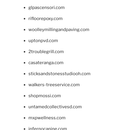
glpascensori.com
rifloorepoxy.com
woolleymillingandpaving.com
uptonpvd.com
2troublegrill.com
casateranga.com
sticksandstonesstudiooh.com
walkers-treeservice.com
shopmossi.com
untamedcollectivesd.com
mxpwellness.com
infernocanine.com