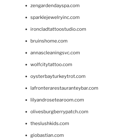
zengardendayspa.com
sparklejewelryinc.com
ironcladtattoostudio.com
bruinshome.com
annascleaningsvc.com
wolfcitytattoo.com
oysterbayturkeytrot.com
lafronterarestauranteybar.com
lilyandrosetearoom.com
olivesburgberrypatch.com
theslushkids.com
giobastian.com