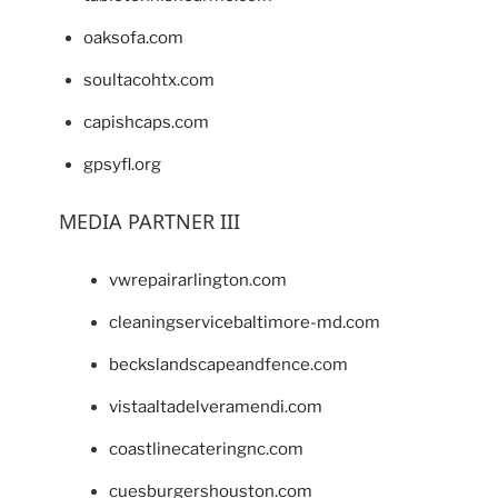
oaksofa.com
soultacohtx.com
capishcaps.com
gpsyfl.org
MEDIA PARTNER III
vwrepairarlington.com
cleaningservicebaltimore-md.com
beckslandscapeandfence.com
vistaaltadelveramendi.com
coastlinecateringnc.com
cuesburgershouston.com