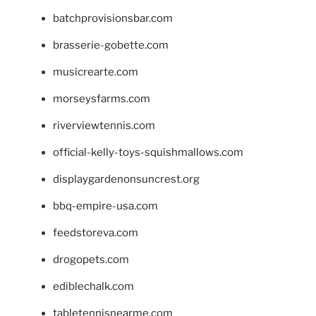
batchprovisionsbar.com
brasserie-gobette.com
musicrearte.com
morseysfarms.com
riverviewtennis.com
official-kelly-toys-squishmallows.com
displaygardenonsuncrest.org
bbq-empire-usa.com
feedstoreva.com
drogopets.com
ediblechalk.com
tabletennisnearme.com