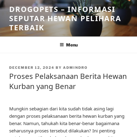
Skip
DROGOPETS – INFORMASI
to
SEPUTAR HEWAN PELIHARA
content
TERBAIK
Menu
POSTED
DECEMBER 12, 2024
BY
ADMINDRO
ON
Proses Pelaksanaan Berita Hewan
Kurban yang Benar
Mungkin sebagian dari kita sudah tidak asing lagi
dengan proses pelaksanaan berita hewan kurban yang
benar. Namun, tahukah kita benar-benar bagaimana
seharusnya proses tersebut dilakukan? Ini penting