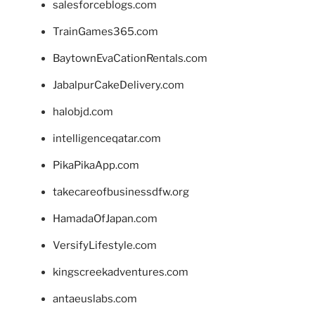
salesforceblogs.com
TrainGames365.com
BaytownEvaCationRentals.com
JabalpurCakeDelivery.com
halobjd.com
intelligenceqatar.com
PikaPikaApp.com
takecareofbusinessdfw.org
HamadaOfJapan.com
VersifyLifestyle.com
kingscreekadventures.com
antaeuslabs.com