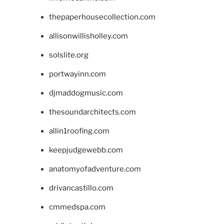
thepaperhousecollection.com
allisonwillisholley.com
solslite.org
portwayinn.com
djmaddogmusic.com
thesoundarchitects.com
allin1roofing.com
keepjudgewebb.com
anatomyofadventure.com
drivancastillo.com
cmmedspa.com