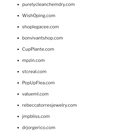
purelycleanchemdry.com
WishOping.com
shoplegacee.com
bonvivantshop.com
CupPlante.com
mpzin.com
stcreal.com
PopUpFlea.com
valueml.com
rebeccatorresjewelry.com
jmpbliss.com
drjorgerico.com