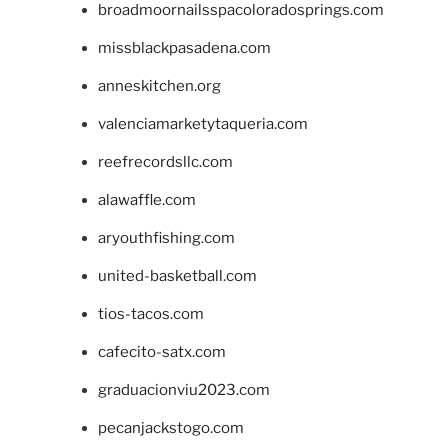
broadmoornailsspacoloradosprings.com
missblackpasadena.com
anneskitchen.org
valenciamarketytaqueria.com
reefrecordsllc.com
alawaffle.com
aryouthfishing.com
united-basketball.com
tios-tacos.com
cafecito-satx.com
graduacionviu2023.com
pecanjackstogo.com