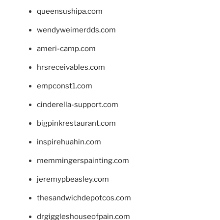
queensushipa.com
wendyweimerdds.com
ameri-camp.com
hrsreceivables.com
empconst1.com
cinderella-support.com
bigpinkrestaurant.com
inspirehuahin.com
memmingerspainting.com
jeremypbeasley.com
thesandwichdepotcos.com
drgiggleshouseofpain.com