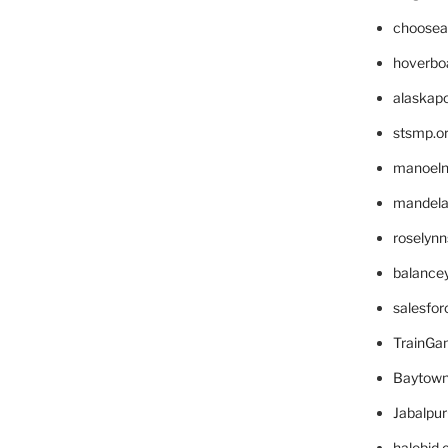
choosea
hoverbo
alaskapo
stsmp.o
manoel
mandelae
roselyn
balance
salesfo
TrainG
Baytown
Jabalpu
halobjd