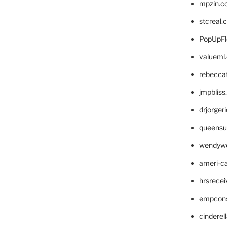
mpzin.c
stcreal.
PopUpFl
valueml
rebecca
jmpblis
drjorger
queensu
wendyw
ameri-
hrsrece
empcon
cinderel