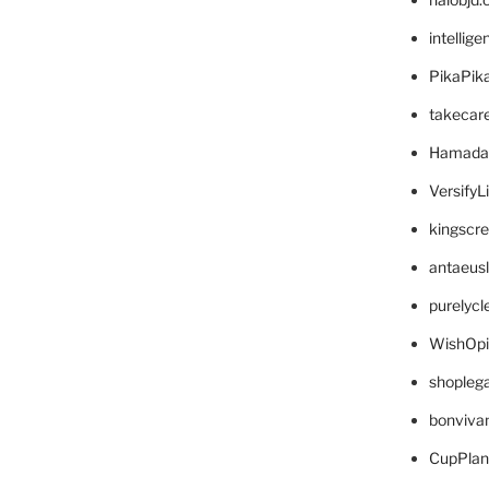
intellig
PikaPik
takecar
Hamada
VersifyL
kingscr
antaeus
purelyc
WishOp
shopleg
bonviva
CupPlan