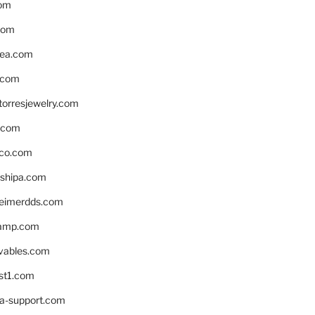
om
com
ea.com
.com
torresjewelry.com
s.com
ico.com
shipa.com
eimerdds.com
camp.com
ivables.com
st1.com
la-support.com