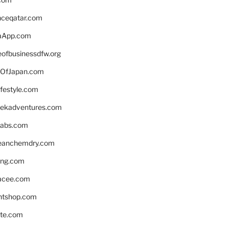
enceqatar.com
aApp.com
eofbusinessdfw.org
OfJapan.com
ifestyle.com
eekadventures.com
labs.com
leanchemdry.com
ing.com
acee.com
ntshop.com
te.com