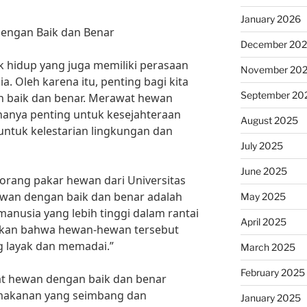
January 2026
engan Baik dan Benar
December 20
hidup yang juga memiliki perasaan
November 20
. Oleh karena itu, penting bagi kita
September 20
 baik dan benar. Merawat hewan
hanya penting untuk kesejahteraan
August 2025
a untuk kelestarian lingkungan dan
July 2025
June 2025
eorang pakar hewan dari Universitas
ewan dengan baik dan benar adalah
May 2025
anusia yang lebih tinggi dalam rantai
April 2025
ikan bahwa hewan-hewan tersebut
 layak dan memadai.”
March 2025
February 2025
at hewan dengan baik dan benar
makanan yang seimbang dan
January 2025