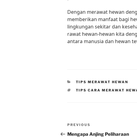
Dengan merawat hewan dengan
memberikan manfaat bagi hewa
lingkungan sekitar dan keseha
rawat hewan-hewan kita deng
antara manusia dan hewan tet
CATEGORIES
TIPS MERAWAT HEWAN
TAGS
TIPS CARA MERAWAT HEW
Post
Previous
PREVIOUS
navigation
Post
Mengapa Anjing Peliharaan