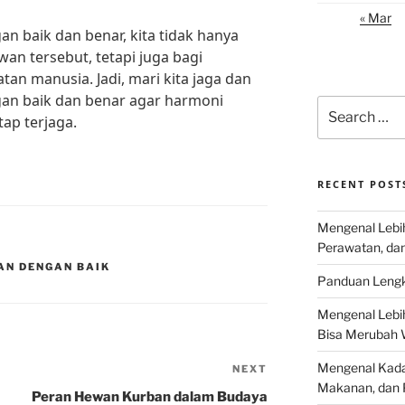
« Mar
 baik dan benar, kita tidak hanya
n tersebut, tetapi juga bagi
tan manusia. Jadi, mari kita jaga dan
an baik dan benar agar harmoni
Search
ap terjaga.
for:
RECENT POST
Mengenal Lebih
Perawatan, da
AN DENGAN BAIK
Panduan Lengk
Mengenal Lebi
Bisa Merubah 
Mengenal Kadal
NEXT
Next
Makanan, dan 
Post
Peran Hewan Kurban dalam Budaya