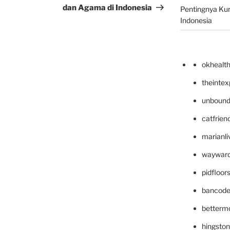
dan Agama di Indonesia
Pentingnya Kur
Indonesia
okhealt
theinte
unbound
catfrien
marianli
wayward
pidfloo
bancode
betterm
hingsto