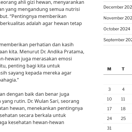
, seorang ahli gizi hewan, menyarankan
December 20
an yang mengandung semua nutrisi
but. “Pentingnya memberikan
November 20
erkualitas adalah agar hewan tetap
October 2024
September 20
k memberikan perhatian dan kasih
an kita. Menurut Dr. Andika Pratama,
an-hewan juga merasakan emosi
tu, penting bagi kita untuk
M
T
sih sayang kepada mereka agar
ahagia.”
3
4
an dengan baik dan benar juga
10
11
yang rutin. Dr. Wulan Sari, seorang
hatan hewan, menekankan pentingnya
17
18
sehatan secara berkala untuk
24
25
aga kesehatan hewan-hewan
31