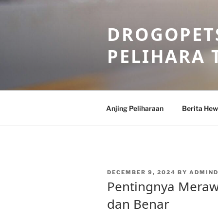
Skip
to
DROGOPETS
content
PELIHARA 
Anjing Peliharaan
Berita He
POSTED
DECEMBER 9, 2024
BY
ADMIN
ON
Pentingnya Meraw
dan Benar