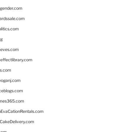
gender.com
ardssale.com
litics.com
rg
neves.com
ffectlibrary.com
ns.com
yoganj.com
rceblogs.com
ames365.com
EvaCationRentals.com
rCakeDelivery.com
.com