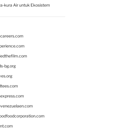
a-kura Air untuk Ekosistem
hcareers.com
xperience.com
edthefilm.com
ds-bg.org
ves.org
tees.com
rsexpress.com
venezuelaen.com
oodfoodcorporation.com
nnt.com