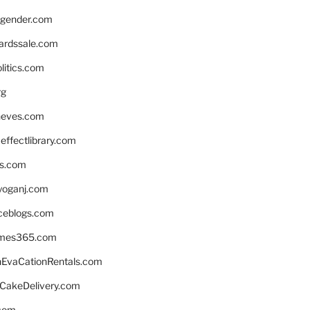
gender.com
ardssale.com
litics.com
rg
neves.com
ffectlibrary.com
ns.com
yoganj.com
rceblogs.com
ames365.com
EvaCationRentals.com
rCakeDelivery.com
.com