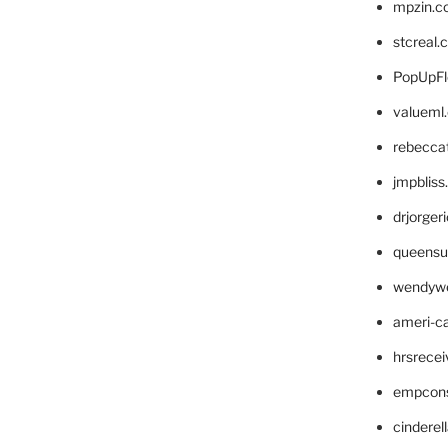
mpzin.c
stcreal.
PopUpFl
valueml
rebecca
jmpblis
drjorger
queensu
wendyw
ameri-
hrsrece
empcon
cinderel