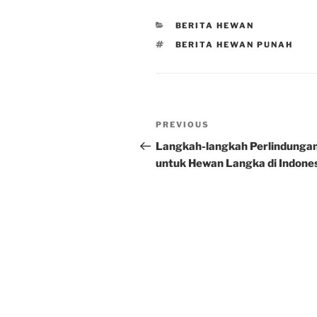
CATEGORIES
BERITA HEWAN
TAGS
BERITA HEWAN PUNAH
Post
Previous
PREVIOUS
navigation
Post
Langkah-langkah Perlindunga
untuk Hewan Langka di Indone