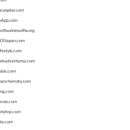
enceqatar.com
aApp.com
eofbusinessdfw.org
OfJapan.com
ifestyle.com
eekadventures.com
labs.com
leanchemdry.com
ing.com
acee.com
ntshop.com
te.com