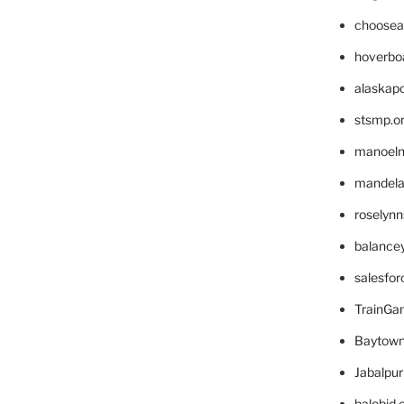
choosea
hoverbo
alaskapo
stsmp.o
manoel
mandelae
roselyn
balance
salesfo
TrainG
Baytown
Jabalpu
halobjd