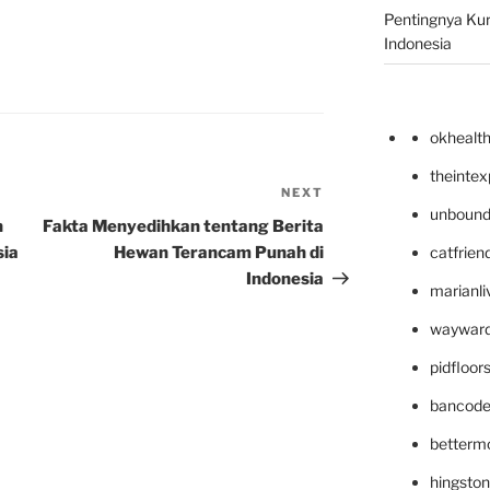
Pentingnya Kur
Indonesia
okhealt
theinte
NEXT
Next
unbound
Post
n
Fakta Menyedihkan tentang Berita
sia
Hewan Terancam Punah di
catfrien
Indonesia
marianli
wayward
pidfloo
bancode
betterm
hingsto