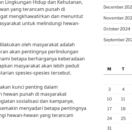
an Lingkungan Hidup dan Kehutanan,
December 20
hewan yang terancam punah di
sangat mengkhawatirkan dan menuntut
November 20
masyarakat untuk melindungi hewan-
October 2024
September 20
 dilakukan oleh masyarakat adalah
ran akan pentingnya perlindungan
ami betapa berharganya keberadaan
apkan masyarakat akan lebih peduli
M
T
tarian spesies-spesies tersebut.
pakan kunci penting dalam
3
4
n hewan punah di masyarakat
10
11
egiatan sosialisasi dan kampanye,
semakin menyadari betapa pentingnya
17
18
ngi hewan-hewan yang terancam
24
25
31