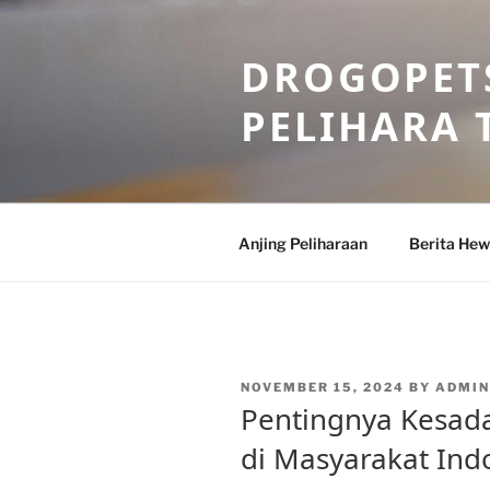
Skip
to
DROGOPETS
content
PELIHARA 
Anjing Peliharaan
Berita He
POSTED
NOVEMBER 15, 2024
BY
ADMI
ON
Pentingnya Kesad
di Masyarakat Ind