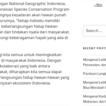
an National Geographic Indonesia,
« Mar
donesian Species Conservation Program
tingnya kesadaran akan hewan punah
rutnya, “Setiap individu memiliki
a keberlangsungan hidup hewan-
Search
n dan tindakan nyata dari masyarakat,
for:
dungi keberagaman hayati yang ada di
RECENT POST
gi kita semua untuk meningkatkan
Mengenal Lebih
di masyarakat Indonesia. Dengan
Perawatan, da
kolaborasi yang baik antara
akat, diharapkan kita semua dapat
Panduan Lengk
rlangsungan hidup hewan-hewan yang
Mengenal Lebi
njutan ekosistem Indonesia.
Bisa Merubah 
Mengenal Kadal
Makanan, dan 