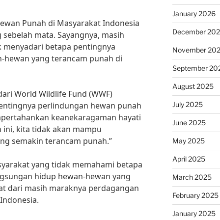
January 2026
ewan Punah di Masyarakat Indonesia
December 20
 sebelah mata. Sayangnya, masih
k menyadari betapa pentingnya
November 20
n-hewan yang terancam punah di
September 20
August 2025
dari World Wildlife Fund (WWF)
July 2025
pentingnya perlindungan hewan punah
mpertahankan keanekaragaman hayati
June 2025
 ini, kita tidak akan mampu
ang semakin terancam punah.”
May 2025
April 2025
syarakat yang tidak memahami betapa
ngsungan hidup hewan-hewan yang
March 2025
ihat dari masih maraknya perdagangan
February 2025
 Indonesia.
January 2025