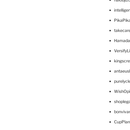
intellig
PikaPik
takecar
Hamada
VersifyL
kingscr
antaeus
purelyc
WishOp
shopleg
bonviva
CupPlan