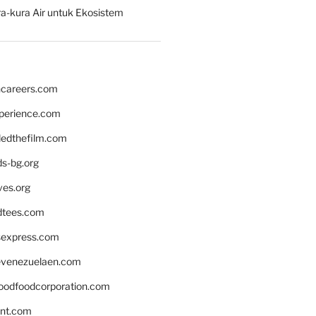
a-kura Air untuk Ekosistem
hcareers.com
xperience.com
edthefilm.com
ds-bg.org
ves.org
tees.com
rsexpress.com
venezuelaen.com
oodfoodcorporation.com
nnt.com