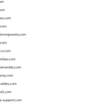
om
com
ea.com
.com
torresjewelry.com
s.com
ico.com
shipa.com
eimerdds.com
camp.com
ivables.com
st1.com
la-support.com